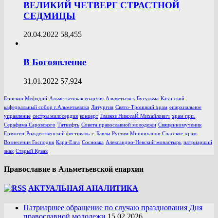
ВЕЛИКИЙ ЧЕТВЕРГ СТРАСТНОЙ
СЕДМИЦЫ
20.04.2022
58,455
В Богоявление
31.01.2022
57,924
Епископ Мефодий
Альметьевская епархия
Альметьевск
Бугульма
Казанский
кафедральный собор г.Альметьевска
Литургия
Свято-Троицкий храм
епархиальное
управление
сестры милосердия
концерт
Глазков НиколаЙ Михайлович
храм прп.
Серафима Саровского
Татнефть
Совета православной молодежи
Священномученик
Ермоген
Рождественский фестиваль
г. Бавлы
Рустам Минниханов
Спасское
храм
Вознесения Господня
Кара-Елга
Сосновка
Александро-Невский монастырь
патриарший
знак
Старый Кувак
Православие в Альметьевской епархии
АКТУАЛЬНАЯ АНАЛИТИКА
Патриаршее обращение по случаю празднования Дня
православной молодежи
15.02.2026