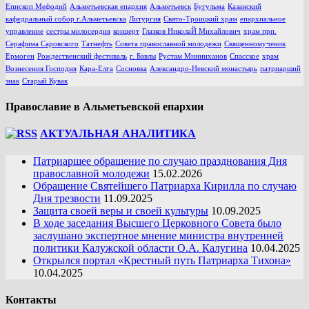
Епископ Мефодий
Альметьевская епархия
Альметьевск
Бугульма
Казанский
кафедральный собор г.Альметьевска
Литургия
Свято-Троицкий храм
епархиальное
управление
сестры милосердия
концерт
Глазков НиколаЙ Михайлович
храм прп.
Серафима Саровского
Татнефть
Совета православной молодежи
Священномученик
Ермоген
Рождественский фестиваль
г. Бавлы
Рустам Минниханов
Спасское
храм
Вознесения Господня
Кара-Елга
Сосновка
Александро-Невский монастырь
патриарший
знак
Старый Кувак
Православие в Альметьевской епархии
АКТУАЛЬНАЯ АНАЛИТИКА
Патриаршее обращение по случаю празднования Дня
православной молодежи
15.02.2026
Обращение Святейшего Патриарха Кирилла по случаю
Дня трезвости
11.09.2025
Защита своей веры и своей культуры
10.09.2025
В ходе заседания Высшего Церковного Совета было
заслушано экспертное мнение министра внутренней
политики Калужской области О.А. Калугина
10.04.2025
Открылся портал «Крестный путь Патриарха Тихона»
10.04.2025
Контакты