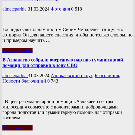
almeteparhia
31.03.2024
Фото дня
0
518
Господь освятил нам постом Своим Четыредесятницу: это
сотворил Он для нашего спасения, чтобы не только словом, но
и примером научить …
Читать далее »
В Азнакаево собрали очередную партию гуманитарной
помощи для отправки в зону СВО
almeteparhia
31.03.2024
Азнакаевский округ
,
Благочиния
,
Новости благочиний
0
743
В центре гуманитарной помощи г.Азнакаево сестры
милосердия совместно с волонтёрами и добровольцами
города подготовили гуманитарную помощь для отправки
жителям …
Читать далее »