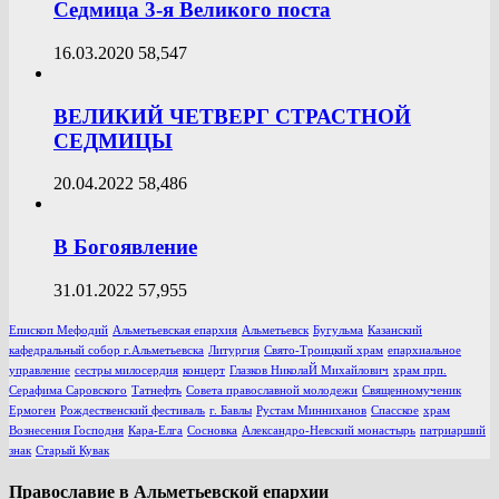
Седмица 3-я Великого поста
16.03.2020
58,547
ВЕЛИКИЙ ЧЕТВЕРГ СТРАСТНОЙ
СЕДМИЦЫ
20.04.2022
58,486
В Богоявление
31.01.2022
57,955
Епископ Мефодий
Альметьевская епархия
Альметьевск
Бугульма
Казанский
кафедральный собор г.Альметьевска
Литургия
Свято-Троицкий храм
епархиальное
управление
сестры милосердия
концерт
Глазков НиколаЙ Михайлович
храм прп.
Серафима Саровского
Татнефть
Совета православной молодежи
Священномученик
Ермоген
Рождественский фестиваль
г. Бавлы
Рустам Минниханов
Спасское
храм
Вознесения Господня
Кара-Елга
Сосновка
Александро-Невский монастырь
патриарший
знак
Старый Кувак
Православие в Альметьевской епархии