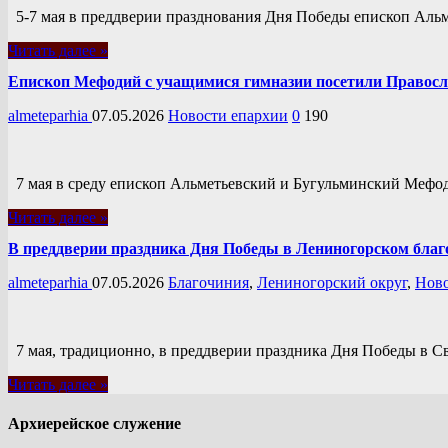
5-7 мая в преддверии празднования Дня Победы епископ Аль
Читать далее »
Епископ Мефодий с учащимися гимназии посетили Правос
almeteparhia
07.05.2026
Новости епархии
0
190
7 мая в среду епископ Альметьевский и Бугульминский Мефод
Читать далее »
В преддверии праздника Дня Победы в Лениногорском бла
almeteparhia
07.05.2026
Благочиния
,
Лениногорский округ
,
Ново
7 мая, традиционно, в преддверии праздника Дня Победы в С
Читать далее »
Архиерейское служение