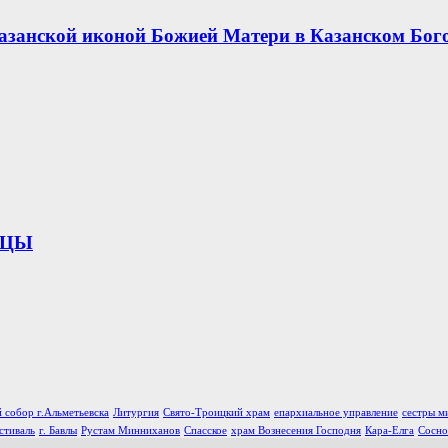
азанской иконой Божией Матери в Казанском Бог
ИЦЫ
 собор г.Альметьевска
Литургия
Свято-Троицкий храм
епархиальное управление
сестры м
стиваль
г. Бавлы
Рустам Минниханов
Спасское
храм Вознесения Господня
Кара-Елга
Сосно