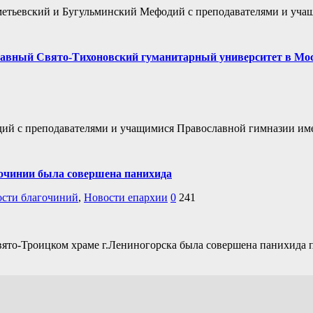
метьевский и Бугульминский Мефодий с преподавателями и уч
лавный Свято-Тихоновский гуманитарный университет в Мо
ий с преподавателями и учащимися Православной гимназии име
гочинии была совершена панихида
сти благочиний
,
Новости епархии
0
241
вято-Троицком храме г.Лениногорска была совершена панихида