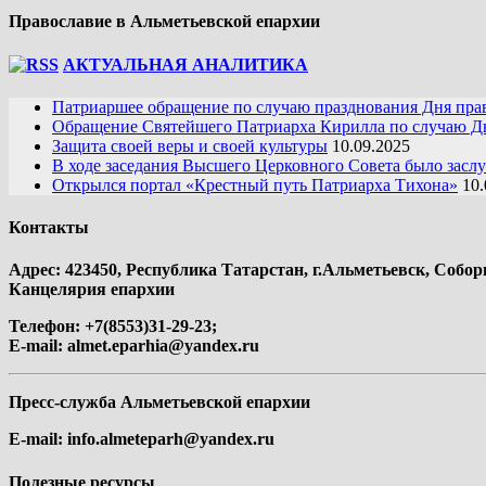
Православие в Альметьевской епархии
АКТУАЛЬНАЯ АНАЛИТИКА
Патриаршее обращение по случаю празднования Дня пра
Обращение Святейшего Патриарха Кирилла по случаю Дн
Защита своей веры и своей культуры
10.09.2025
В ходе заседания Высшего Церковного Совета было засл
Открылся портал «Крестный путь Патриарха Тихона»
10.
Контакты
Адрес: 423450, Республика Татарстан, г.Альметьевск, Собор
Канцелярия епархии
Телефон: +7(8553)31-29-23;
E-mail:
almet.eparhia@yandex.ru
Пресс-служба Альметьевской епархии
E-mail:
info.almeteparh@yandex.ru
Полезные ресурсы