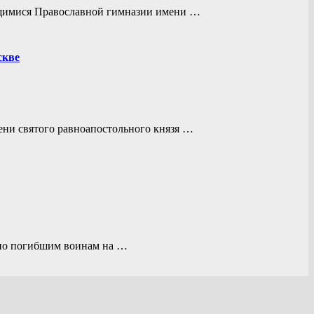
ащимися Православной гимназии имени …
скве
ни святого равноапостольного князя …
 по погибшим воинам на …