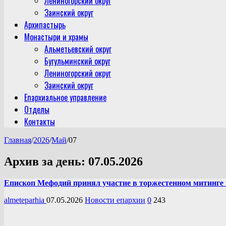
Лениногорский округ
Заинский округ
Архипастырь
Монастыри и храмы
Альметьевский округ
Бугульминский округ
Лениногорский округ
Заинский округ
Епархиальное управление
Отделы
Контакты
Главная
/
2026
/
Май
/
07
Архив за день:
07.05.2026
Епископ Мефодий принял участие в торжестенном митинге 
almeteparhia
07.05.2026
Новости епархии
0
243