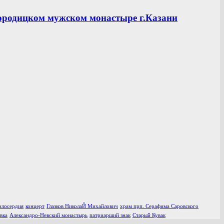
ородицком мужском монастыре г.Казани
илосердия
концерт
Глазков НиколаЙ Михайлович
храм прп. Серафима Саровского
вка
Александро-Невский монастырь
патриарший знак
Старый Кувак