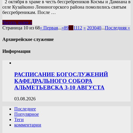
2 октября в храме в честь бессребреников Космы и Дамиана в
селе Кузайкино Лениногорского района помолились святым
бессребреникам. После …
Читать далее »
Страница 10 из 68
« Первая
...
«
8
9
10
11
12
»
20
30
40
...
Последняя »
Архиерейское служение
Информация
РАСПИСАНИЕ БОГОСЛУЖЕНИЙ
КАФЕДРАЛЬНОГО СОБОРА
АЛЬМЕТЬЕВСКА 3-10 АВГУСТА
03.08.2026
Последнее
Популярное
Теги
комментарии