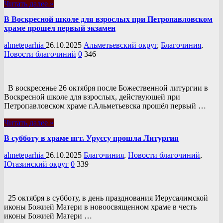
Читать далее »
В Воскресной школе для взрослых при Петропавловском
храме прошел первый экзамен
almeteparhia
26.10.2025
Альметьевский округ
,
Благочиния
,
Новости благочиний
0
346
В воскресенье 26 октября после Божественной литургии в
Воскресной школе для взрослых, действующей при
Петропавловском храме г.Альметьевска прошёл первый …
Читать далее »
В субботу в храме пгт. Уруссу прошла Литургия
almeteparhia
26.10.2025
Благочиния
,
Новости благочиний
,
Ютазинский округ
0
339
25 октября в субботу, в день празднования Иерусалимской
иконы Божией Матери в новоосвященном храме в честь
иконы Божией Матери …