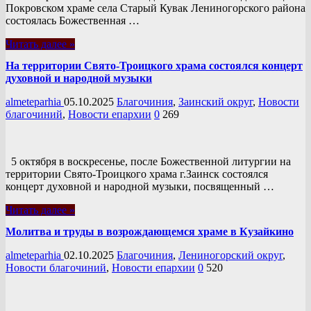
Покровском храме села Старый Кувак Лениногорского района
состоялась Божественная …
Читать далее »
На территории Свято-Троицкого храма состоялся концерт
духовной и народной музыки
almeteparhia
05.10.2025
Благочиния
,
Заинский округ
,
Новости
благочиний
,
Новости епархии
0
269
5 октября в воскресенье, после Божественной литургии на
территории Свято-Троицкого храма г.Заинск состоялся
концерт духовной и народной музыки, посвященный …
Читать далее »
Молитва и труды в возрождающемся храме в Кузайкино
almeteparhia
02.10.2025
Благочиния
,
Лениногорский округ
,
Новости благочиний
,
Новости епархии
0
520