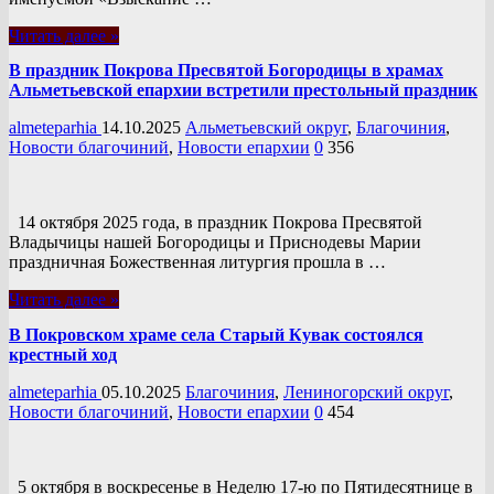
Читать далее »
В праздник Покрова Пресвятой Богородицы в храмах
Альметьевской епархии встретили престольный праздник
almeteparhia
14.10.2025
Альметьевский округ
,
Благочиния
,
Новости благочиний
,
Новости епархии
0
356
14 октября 2025 года, в праздник Покрова Пресвятой
Владычицы нашей Богородицы и Приснодевы Марии
праздничная Божественная литургия прошла в …
Читать далее »
В Покровском храме села Старый Кувак состоялся
крестный ход
almeteparhia
05.10.2025
Благочиния
,
Лениногорский округ
,
Новости благочиний
,
Новости епархии
0
454
5 октября в воскресенье в Неделю 17-ю по Пятидесятнице в