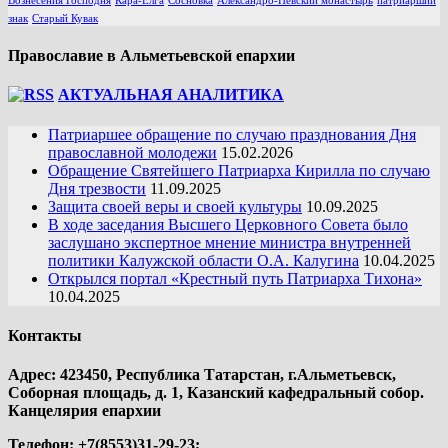
Вознесения Господня
Кара-Елга
Сосновка
Александро-Невский монастырь
патриарший
знак
Старый Кувак
Православие в Альметьевской епархии
АКТУАЛЬНАЯ АНАЛИТИКА
Патриаршее обращение по случаю празднования Дня
православной молодежи
15.02.2026
Обращение Святейшего Патриарха Кирилла по случаю
Дня трезвости
11.09.2025
Защита своей веры и своей культуры
10.09.2025
В ходе заседания Высшего Церковного Совета было
заслушано экспертное мнение министра внутренней
политики Калужской области О.А. Калугина
10.04.2025
Открылся портал «Крестный путь Патриарха Тихона»
10.04.2025
Контакты
Адрес: 423450, Республика Татарстан, г.Альметьевск,
Соборная площадь, д. 1, Казанский кафедральный собор.
Канцелярия епархии
Телефон: +7(8553)31-29-23;