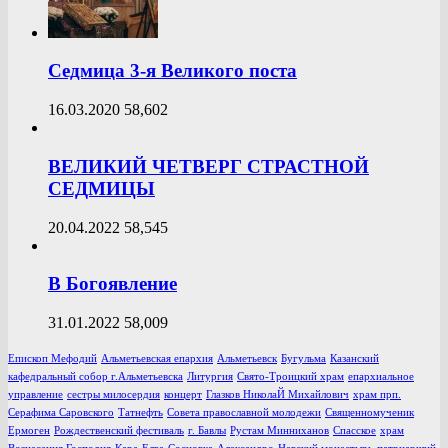
Седмица 3-я Великого поста
16.03.2020
58,602
ВЕЛИКИЙ ЧЕТВЕРГ СТРАСТНОЙ
СЕДМИЦЫ
20.04.2022
58,545
В Богоявление
31.01.2022
58,009
Епископ Мефодий
Альметьевская епархия
Альметьевск
Бугульма
Казанский
кафедральный собор г.Альметьевска
Литургия
Свято-Троицкий храм
епархиальное
управление
сестры милосердия
концерт
Глазков НиколаЙ Михайлович
храм прп.
Серафима Саровского
Татнефть
Совета православной молодежи
Священномученик
Ермоген
Рождественский фестиваль
г. Бавлы
Рустам Минниханов
Спасское
храм