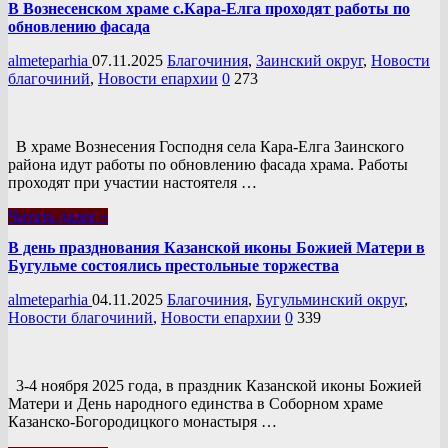
В Вознесенском храме с.Кара-Елга проходят работы по
обновлению фасада
almeteparhia
07.11.2025
Благочиния
,
Заинский округ
,
Новости
благочиний
,
Новости епархии
0
273
В храме Вознесения Господня села Кара-Елга Заинского
района идут работы по обновлению фасада храма. Работы
проходят при участии настоятеля …
Читать далее »
В день празднования Казанской иконы Божией Матери в
Бугульме состоялись престольные торжества
almeteparhia
04.11.2025
Благочиния
,
Бугульминский округ
,
Новости благочиний
,
Новости епархии
0
339
3-4 ноября 2025 года, в праздник Казанской иконы Божией
Матери и День народного единства в Соборном храме
Казанско-Богородицкого монастыря …