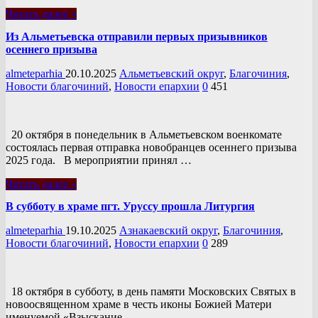
Читать далее »
Из Альметьевска отправили первых призывников
осеннего призыва
almeteparhia
20.10.2025
Альметьевский округ
,
Благочиния
,
Новости благочиний
,
Новости епархии
0
451
20 октября в понедельник в Альметьевском военкомате
состоялась первая отправка новобранцев осеннего призыва
2025 года. В мероприятии принял …
Читать далее »
В субботу в храме пгт. Уруссу прошла Литургия
almeteparhia
19.10.2025
Азнакаевский округ
,
Благочиния
,
Новости благочиний
,
Новости епархии
0
289
18 октября в субботу, в день памяти Московских Святых в
новоосвященном храме в честь иконы Божией Матери
именуемой «Взыскание …