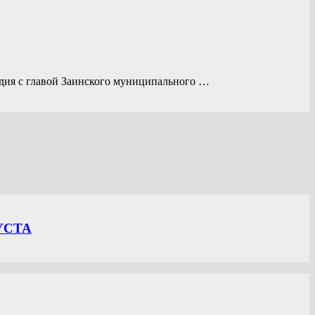
фодия с главой Заинского муниципального …
УСТА