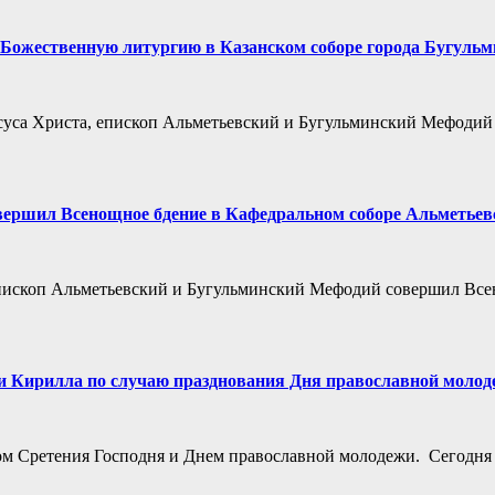
 Божественную литургию в Казанском соборе города Бугуль
Иисуса Христа, епископ Альметьевский и Бугульминский Мефод
вершил Всенощное бдение в Кафедральном соборе Альметьев
, епископ Альметьевский и Бугульминский Мефодий совершил Вс
и Кирилла по случаю празднования Дня православной моло
иком Сретения Господня и Днем православной молодежи. Сегодн