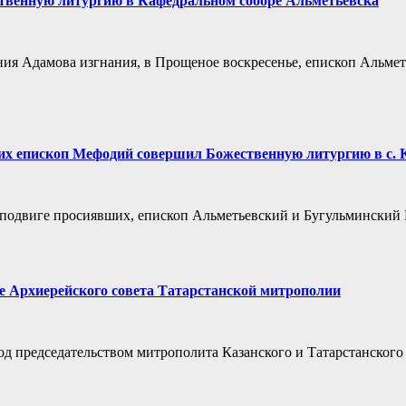
твенную литургию в Кафедральном соборе Альметьевска
ания Адамова изгнания, в Прощеное воскресенье, епископ Аль
ших епископ Мефодий совершил Божественную литургию в с.
в в подвиге просиявших, епископ Альметьевский и Бугульминск
е Архиерейского совета Татарстанской митрополии
од председательством митрополита Казанского и Татарстанского