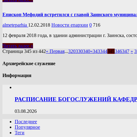
Епископ Мефодий встретился с главой Заинского муниципа
almeteparhia
12.02.2018
Новости епархии
0
716
12 февраля 2018 года, в здании администрации г. Заинска, со
Читать далее »
Страница 345 из 442
« Первая
...
320
330
340
«
343
344
345
346
347
»
3
Архиерейское служение
Информация
РАСПИСАНИЕ БОГОСЛУЖЕНИЙ КАФЕДРА
03.08.2026
Последнее
Популярное
Теги