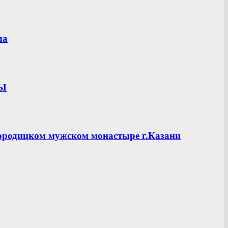
ла
ЦЫ
ородицком мужском монастыре г.Казани