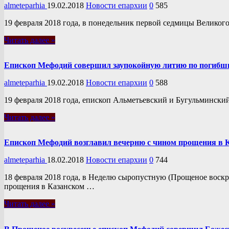
almeteparhia
19.02.2018
Новости епархии
0
585
19 февраля 2018 года, в понедельник первой седмицы Велико
Читать далее »
Епископ Мефодий совершил заупокойную литию по погибшим
almeteparhia
19.02.2018
Новости епархии
0
588
19 февраля 2018 года, епископ Альметьевский и Бугульмински
Читать далее »
Епископ Мефодий возглавил вечерню с чином прощения в 
almeteparhia
18.02.2018
Новости епархии
0
744
18 февраля 2018 года, в Неделю сыропустную (Прощеное воск
прощения в Казанском …
Читать далее »