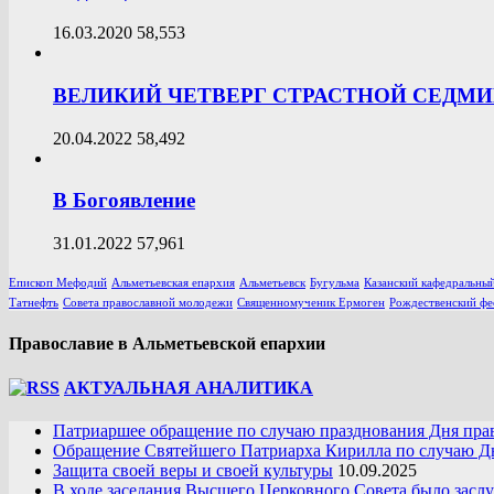
16.03.2020
58,553
ВЕЛИКИЙ ЧЕТВЕРГ СТРАСТНОЙ СЕДМ
20.04.2022
58,492
В Богоявление
31.01.2022
57,961
Епископ Мефодий
Альметьевская епархия
Альметьевск
Бугульма
Казанский кафедральный
Татнефть
Совета православной молодежи
Священномученик Ермоген
Рождественский фе
Православие в Альметьевской епархии
АКТУАЛЬНАЯ АНАЛИТИКА
Патриаршее обращение по случаю празднования Дня пра
Обращение Святейшего Патриарха Кирилла по случаю Дн
Защита своей веры и своей культуры
10.09.2025
В ходе заседания Высшего Церковного Совета было засл