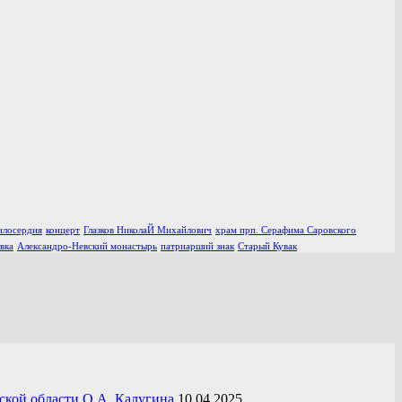
илосердия
концерт
Глазков НиколаЙ Михайлович
храм прп. Серафима Саровского
вка
Александро-Невский монастырь
патриарший знак
Старый Кувак
ской области О.А. Калугина
10.04.2025