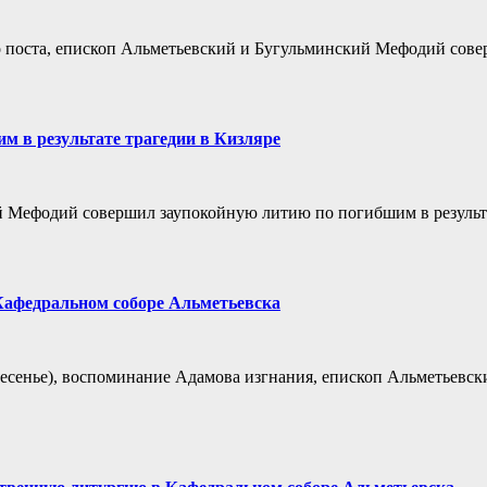
го поста, епископ Альметьевский и Бугульминский Мефодий сов
 в результате трагедии в Кизляре
й Мефодий совершил заупокойную литию по погибшим в результа
Кафедральном соборе Альметьевска
ресенье), воспоминание Адамова изгнания, епископ Альметьевс