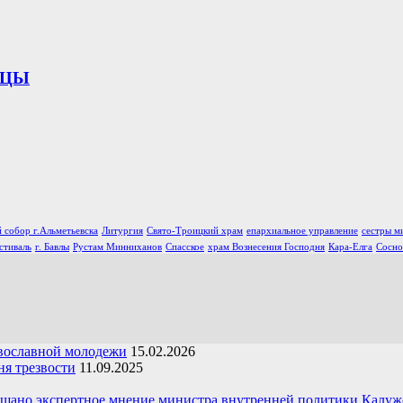
ИЦЫ
 собор г.Альметьевска
Литургия
Свято-Троицкий храм
епархиальное управление
сестры м
стиваль
г. Бавлы
Рустам Минниханов
Спасское
храм Вознесения Господня
Кара-Елга
Сосно
вославной молодежи
15.02.2026
я трезвости
11.09.2025
ушано экспертное мнение министра внутренней политики Калуж