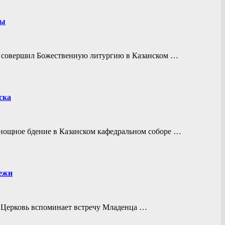
мы
ий совершил Божественную литургию в Казанском …
ска
енощное бдение в Казанском кафедральном соборе …
дежи
я Церковь вспоминает встречу Младенца …