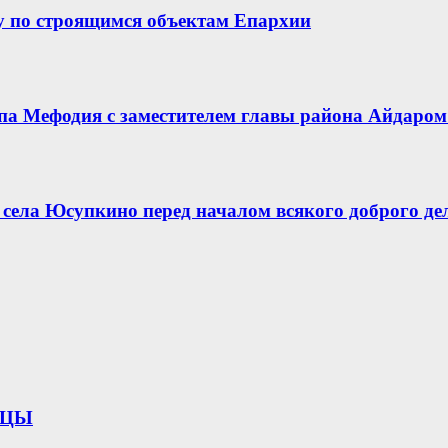
у по строящимся объектам Епархии
опа Мефодия с заместителем главы района Айдар
села Юсупкино перед началом всякого доброго де
ИЦЫ