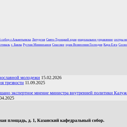
 собор г.Альметьевска
Литургия
Свято-Троицкий храм
епархиальное управление
сестры м
стиваль
г. Бавлы
Рустам Минниханов
Спасское
храм Вознесения Господня
Кара-Елга
Сосно
вославной молодежи
15.02.2026
я трезвости
11.09.2025
ушано экспертное мнение министра внутренней политики Калуж
04.2025
ная площадь, д. 1, Казанский кафедральный собор.