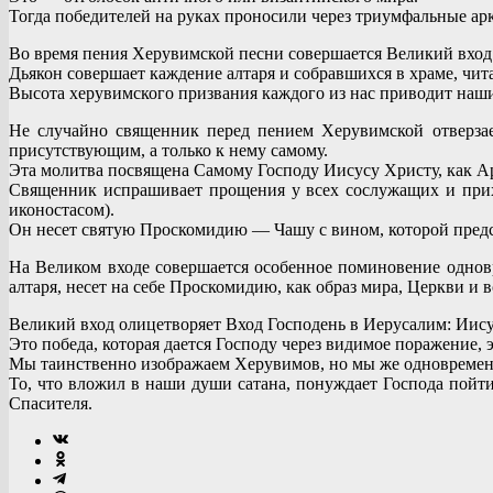
Тогда победителей на руках проносили через триумфальные ар
Во время пения Херувимской песни совершается Великий вход. 
Дьякон совершает каждение алтаря и собравшихся в храме, чита
Высота херувимского призвания каждого из нас приводит наши
Не случайно священник перед пением Херувимской отверзае
присутствующим, а только к нему самому.
Эта молитва посвящена Самому Господу Иисусу Христу, как А
Священник испрашивает прощения у всех сослужащих и прих
иконостасом).
Он несет святую Проскомидию — Чашу с вином, которой предс
На Великом входе совершается особенное поминовение одновр
алтаря, несет на себе Проскомидию, как образ мира, Церкви и 
Великий вход олицетворяет Вход Господень в Иерусалим: Иису
Это победа, которая дается Господу через видимое поражение, э
Мы таинственно изображаем Херувимов, но мы же одновременн
То, что вложил в наши души сатана, понуждает Господа пойти
Спасителя.