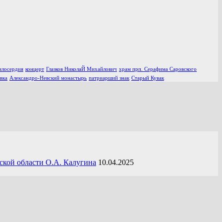
илосердия
концерт
Глазков НиколаЙ Михайлович
храм прп. Серафима Саровского
вка
Александро-Невский монастырь
патриарший знак
Старый Кувак
ской области О.А. Калугина
10.04.2025