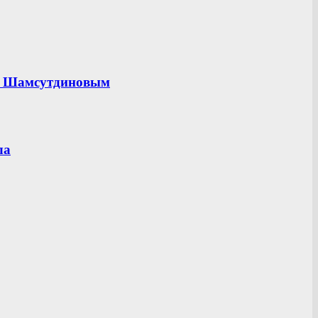
ом Шамсутдиновым
ла