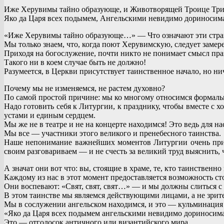
Иже Херувимы тайно образующе, и Животворящей Троице Трис
Яко да Царя всех подымем, Ангельскими невидимо дориносим
«Иже Херувимы тайно образующе…» — Что означают эти стра
Мы только знаем, что, когда поют Херувимскую, следует замере
Приходя на богослужение, почти никто не понимает смысл пра
Такого ни в коем случае быть не должно!
Разумеется, в Церкви присутствует таинственное начало, но н
Почему мы не изменяемся, не растем духовно?
По самой простой причине: мы ко многому относимся формаль
Надо готовить себя к Литургии, к празднику, чтобы вместе с
устами и единым сердцем.
Мы же не в театре и не на концерте находимся! Это ведь для нас
Мы все — участники этого великого и пренебесного таинства.
Наше непонимание важнейших моментов Литургии очень прис
своим разговариваем — и не счесть за великий труд выяснить, ч
А значат они вот что: вы, стоящие в храме, те, кто таинстве
Каждому из нас в этот момент предоставляется возможность с
Они воспевают: «Свят, свят, свят…» — и мы должны слиться с
В этом таинстве мы являемся действующими лицами, а не зрит
Мы в сослужении ангельском находимся, и это — кульминация 
«Яко да Царя всех подымем ангельскими невидимо дориносим
Это — отголосок античного или византийского мира.