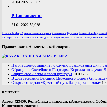
20.04.2022
58,562
В Богоявление
31.01.2022
58,028
Епископ Мефодий
Альметьевская епархия
Альметьевск
Бугульма
Казанский кафедральный
Татнефть
Совета православной молодежи
Священномученик Ермоген
Рождественский фе
Православие в Альметьевской епархии
АКТУАЛЬНАЯ АНАЛИТИКА
Патриаршее обращение по случаю празднования Дня пра
Обращение Святейшего Патриарха Кирилла по случаю Дн
Защита своей веры и своей культуры
10.09.2025
В ходе заседания Высшего Церковного Совета было засл
Открылся портал «Крестный путь Патриарха Тихона»
10.
Контакты
Адрес: 423450, Республика Татарстан, г.Альметьевск, Собор
Канцелярия епархии