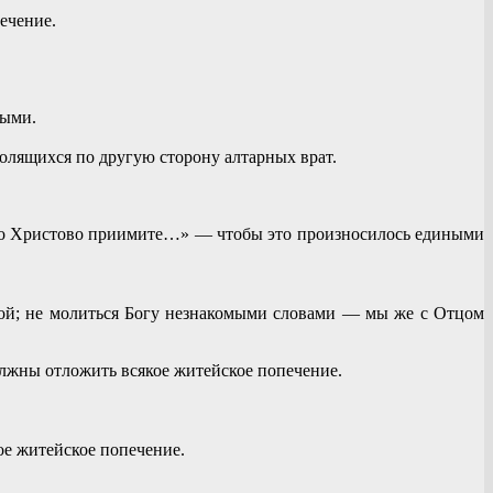
ечение.
ными.
молящихся по другую сторону алтарных врат.
«Тело Христово приимите…» — чтобы это произносилось едиными
ой; не молиться Богу незнакомыми словами — мы же с Отцом
должны отложить всякое житейское попечение.
ое житейское попечение.