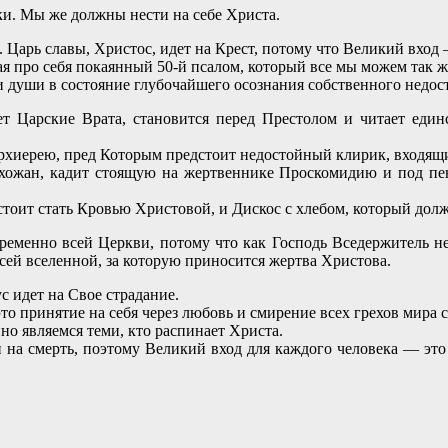
ки. Мы же должны нести на себе Христа.
Царь славы, Христос, идет на Крест, потому что Великий вход 
я про себя покаянный 50-й псалом, который все мы можем так же
 души в состояние глубочайшего осознания собственного недос
т Царские Врата, становится перед Престолом и читает единс
рхиерею, пред Которым предстоит недостойный клирик, входящи
ожан, кадит стоящую на жертвеннике Проскомидию и под пен
тоит стать Кровью Христовой, и Дискос с хлебом, который дол
еменно всей Церкви, потому что как Господь Вседержитель не
всей вселенной, за которую приносится жертва Христова.
с идет на Свое страдание.
то принятие на себя через любовь и смирение всех грехов мира с
о являемся теми, кто распинает Христа.
 на смерть, поэтому Великий вход для каждого человека — это 