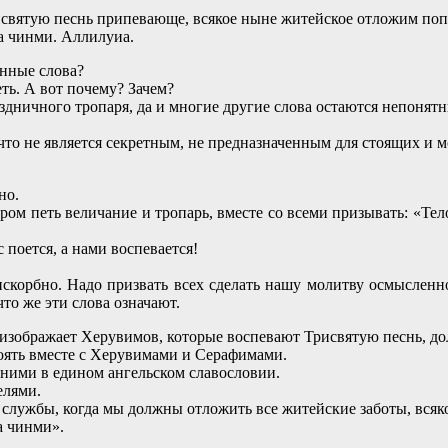
вятую песнь припевающе, всякое ныне житейское отложим поп
а чинми. Аллилуиа.
нные слова?
ть. А вот почему? Зачем?
здничного тропаря, да и многие другие слова остаются непонят
ичто не является секретным, не предназначенным для стоящих и 
но.
 хором петь величание и тропарь, вместе со всеми призывать: 
 поется, а нами воспевается!
корбно. Надо призвать всех сделать нашу молитву осмысленн
то же эти слова означают.
нно изображает Херувимов, которые воспевают Трисвятую песнь, 
тоять вместе с Херувимами и Серафимами.
 ними в едином ангельском славословии.
елями.
службы, когда мы должны отложить все житейские заботы, всяк
а чинми».