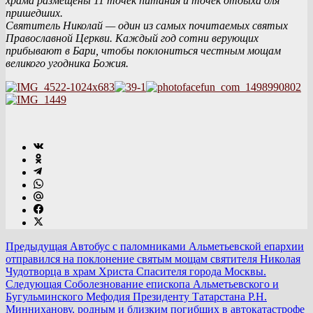
храма размещены 11 точек питания и точек отдыха для
пришедших.
Святитель Николай — один из самых почитаемых святых
Православной Церкви. Каждый год сотни верующих
прибывают в Бари, чтобы поклониться честным мощам
великого угодника Божия.
Предыдущая
Автобус с паломниками Альметьевской епархии
отправился на поклонение святым мощам святителя Николая
Чудотворца в храм Христа Спасителя города Москвы.
Следующая
Соболезнование епископа Альметьевского и
Бугульминского Мефодия Президенту Татарстана Р.Н.
Минниханову, родным и близким погибших в автокатастрофе