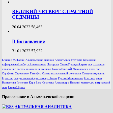
ВЕЛИКИЙ ЧЕТВЕРГ СТРАСТНОЙ
СЕДМИЦЫ
20.04.2022
58,463
В Богоявление
31.01.2022
57,932
Епископ Мефодий
Альметьевская епархия
Альметьевск
Бугульма
Казанский
кафедральный собор г.Альметьевска
Литургия
Свято-Троицкий храм
епархиальное
управление
сестры милосердия
концерт
Глазков НиколаЙ Михайлович
храм прп.
Серафима Саровского
Татнефть
Совета православной молодежи
Священномученик
Ермоген
Рождественский фестиваль
г. Бавлы
Рустам Минниханов
Спасское
храм
Вознесения Господня
Кара-Елга
Сосновка
Александро-Невский монастырь
патриарший
знак
Старый Кувак
Православие в Альметьевской епархии
АКТУАЛЬНАЯ АНАЛИТИКА