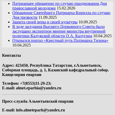
Патриаршее обращение по случаю празднования Дня
православной молодежи
15.02.2026
Обращение Святейшего Патриарха Кирилла по случаю
Дня трезвости
11.09.2025
Защита своей веры и своей культуры
10.09.2025
В ходе заседания Высшего Церковного Совета было
заслушано экспертное мнение министра внутренней
политики Калужской области О.А. Калугина
10.04.2025
Открылся портал «Крестный путь Патриарха Тихона»
10.04.2025
Контакты
Адрес: 423450, Республика Татарстан, г.Альметьевск,
Соборная площадь, д. 1, Казанский кафедральный собор.
Канцелярия епархии
Телефон: +7(8553)31-29-23;
E-mail:
almet.eparhia@yandex.ru
Пресс-служба Альметьевской епархии
E-mail:
info.almeteparh@yandex.ru