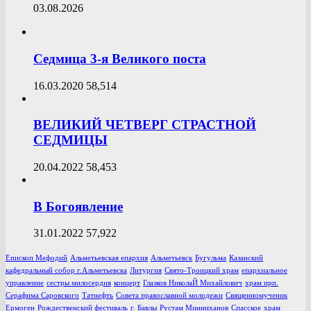
03.08.2026
Седмица 3-я Великого поста
16.03.2020
58,514
ВЕЛИКИЙ ЧЕТВЕРГ СТРАСТНОЙ
СЕДМИЦЫ
20.04.2022
58,453
В Богоявление
31.01.2022
57,922
Епископ Мефодий
Альметьевская епархия
Альметьевск
Бугульма
Казанский
кафедральный собор г.Альметьевска
Литургия
Свято-Троицкий храм
епархиальное
управление
сестры милосердия
концерт
Глазков НиколаЙ Михайлович
храм прп.
Серафима Саровского
Татнефть
Совета православной молодежи
Священномученик
Ермоген
Рождественский фестиваль
г. Бавлы
Рустам Минниханов
Спасское
храм