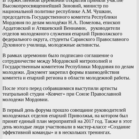
В торжественной церемонии открытия приняли участие
Высокопреосвященнейший Зиновий, министр по
национальной политике республике А.М. Чушкин,
председатель Государственного комитета Республики
Мордовия по делам молодёжи Н.А. Помелова, епископ
Ардатовский и Атяшевский Вениамин, руководители
отделов молодежного служения епархий Приволжского
федерального округа, студенты Саранского Православного
Духовного училища, молодежные активисты.
В рамках церемонии было подписано соглашение о
сотрудничестве между Мордовской митрополией и
Государственным комитетом Республики Мордовия по делам
молодежи. Документ закрепил формы взаимодействия
комитета и епархий региона в области молодежной работы.
После этого перед собравшимися выступили артисты
театральной студии «Ковчег» при Союзе Православной
молодежи Мордовии.
В первый день форума прошло совещание руководителей
молодежных отделов епархий Приволжья, на котором был
принят единый план мероприятий на 2017 год. Также в этот
день молодые люди участвовали в мастер-классе «Создание
эффективной команды» и в нескольких тренингах.