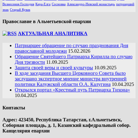
Вознесения Господня
Кара-Елга
Сосновка
Александро-Невский монастырь
патриарший
знак
Старый Кувак
Православие в Альметьевской епархии
АКТУАЛЬНАЯ АНАЛИТИКА
Патриаршее обращение по случаю празднования Дня
православной молодежи
15.02.2026
Обращение Святейшего Патриарха Кирилла по случаю
Дня трезвости
11.09.2025
Защита своей веры и своей культуры
10.09.2025
В ходе заседания Высшего Церковного Совета было
заслушано экспертное мнение министра внутренней
политики Калужской области О.А. Калугина
10.04.2025
Открылся портал «Крестный путь Патриарха Тихона»
10.04.2025
Контакты
Адрес: 423450, Республика Татарстан, г.Альметьевск,
Соборная площадь, д. 1, Казанский кафедральный собор.
Канцелярия епархии