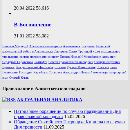
20.04.2022
58,616
В Богоявление
31.01.2022
58,082
Епископ Мефодий
Альметьевская епархия
Альметьевск
Бугульма
Казанский
кафедральный собор г.Альметьевска
Литургия
Свято-Троицкий храм
епархиальное
управление
сестры милосердия
концерт
Глазков НиколаЙ Михайлович
храм прп.
Серафима Саровского
Татнефть
Совета православной молодежи
Священномученик
Ермоген
Рождественский фестиваль
г. Бавлы
Рустам Минниханов
Спасское
храм
Вознесения Господня
Кара-Елга
Сосновка
Александро-Невский монастырь
патриарший
знак
Старый Кувак
Православие в Альметьевской епархии
АКТУАЛЬНАЯ АНАЛИТИКА
Патриаршее обращение по случаю празднования Дня
православной молодежи
15.02.2026
Обращение Святейшего Патриарха Кирилла по случаю
Дня трезвости
11.09.2025