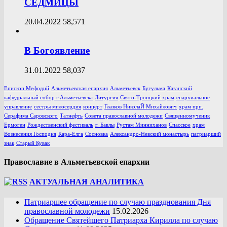
СЕДМИЦЫ
20.04.2022
58,571
В Богоявление
31.01.2022
58,037
Епископ Мефодий
Альметьевская епархия
Альметьевск
Бугульма
Казанский
кафедральный собор г.Альметьевска
Литургия
Свято-Троицкий храм
епархиальное
управление
сестры милосердия
концерт
Глазков НиколаЙ Михайлович
храм прп.
Серафима Саровского
Татнефть
Совета православной молодежи
Священномученик
Ермоген
Рождественский фестиваль
г. Бавлы
Рустам Минниханов
Спасское
храм
Вознесения Господня
Кара-Елга
Сосновка
Александро-Невский монастырь
патриарший
знак
Старый Кувак
Православие в Альметьевской епархии
АКТУАЛЬНАЯ АНАЛИТИКА
Патриаршее обращение по случаю празднования Дня
православной молодежи
15.02.2026
Обращение Святейшего Патриарха Кирилла по случаю