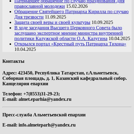
Патриаршее обращение по случаю празднования Дня
православной молодежи
15.02.2026
Обращение Святейшего Патриарха Кирилла по случаю
Дня трезвости
11.09.2025
Защита своей веры и своей культуры
10.09.2025
В ходе заседания Высшего Церковного Совета было
заслушано экспертное мнение министра внутренней
политики Калужской области О.А. Калугина
10.04.2025
Открылся портал «Крестный путь Патриарха Тихона»
10.04.2025
Контакты
Адрес: 423450, Республика Татарстан, г.Альметьевск,
Соборная площадь, д. 1, Казанский кафедральный собор.
Канцелярия епархии
Телефон: +7(8553)31-29-23;
E-mail:
almet.eparhia@yandex.ru
Пресс-служба Альметьевской епархии
E-mail:
info.almeteparh@yandex.ru