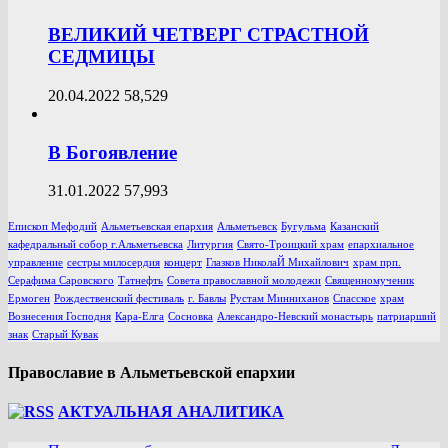
ВЕЛИКИЙ ЧЕТВЕРГ СТРАСТНОЙ
СЕДМИЦЫ
20.04.2022
58,529
В Богоявление
31.01.2022
57,993
Епископ Мефодий
Альметьевская епархия
Альметьевск
Бугульма
Казанский
кафедральный собор г.Альметьевска
Литургия
Свято-Троицкий храм
епархиальное
управление
сестры милосердия
концерт
Глазков НиколаЙ Михайлович
храм прп.
Серафима Саровского
Татнефть
Совета православной молодежи
Священномученик
Ермоген
Рождественский фестиваль
г. Бавлы
Рустам Минниханов
Спасское
храм
Вознесения Господня
Кара-Елга
Сосновка
Александро-Невский монастырь
патриарший
знак
Старый Кувак
Православие в Альметьевской епархии
АКТУАЛЬНАЯ АНАЛИТИКА