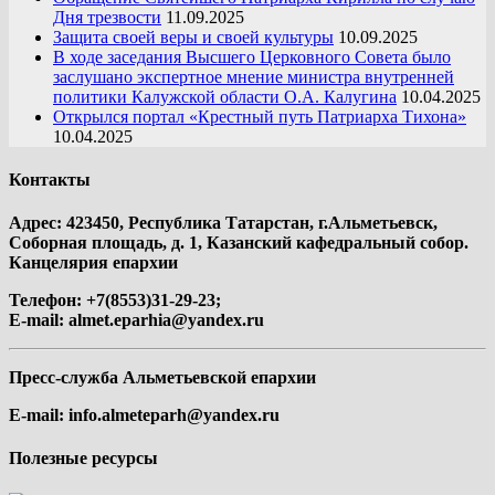
Дня трезвости
11.09.2025
Защита своей веры и своей культуры
10.09.2025
В ходе заседания Высшего Церковного Совета было
заслушано экспертное мнение министра внутренней
политики Калужской области О.А. Калугина
10.04.2025
Открылся портал «Крестный путь Патриарха Тихона»
10.04.2025
Контакты
Адрес: 423450, Республика Татарстан, г.Альметьевск,
Соборная площадь, д. 1, Казанский кафедральный собор.
Канцелярия епархии
Телефон: +7(8553)31-29-23;
E-mail:
almet.eparhia@yandex.ru
Пресс-служба Альметьевской епархии
E-mail:
info.almeteparh@yandex.ru
Полезные ресурсы