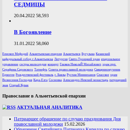
СЕДМИЦЫ
20.04.2022
58,593
В Богоявление
31.01.2022
58,060
Епископ Мефодий
Альметьевская епархия
Альметьевск
Бугульма
Казанский
кафедральный собор г.Альметьевска
Литургия
Свято-Троицкий храм
епархиальное
управление
сестры милосердия
концерт
Глазков НиколаЙ Михайлович
храм прп.
Серафима Саровского
Татнефть
Совета православной молодежи
Священномученик
Ермоген
Рождественский фестиваль
г. Бавлы
Рустам Минниханов
Спасское
храм
Вознесения Господня
Кара-Елга
Сосновка
Александро-Невский монастырь
патриарший
знак
Старый Кувак
Православие в Альметьевской епархии
АКТУАЛЬНАЯ АНАЛИТИКА
Патриаршее обращение по случаю празднования Дня
православной молодежи
15.02.2026
Обращение Святейшего Патриарха Кирилла по случаю