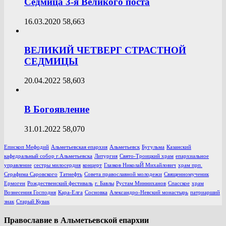
Седмица 3-я Великого поста
16.03.2020
58,663
ВЕЛИКИЙ ЧЕТВЕРГ СТРАСТНОЙ
СЕДМИЦЫ
20.04.2022
58,603
В Богоявление
31.01.2022
58,070
Епископ Мефодий
Альметьевская епархия
Альметьевск
Бугульма
Казанский
кафедральный собор г.Альметьевска
Литургия
Свято-Троицкий храм
епархиальное
управление
сестры милосердия
концерт
Глазков НиколаЙ Михайлович
храм прп.
Серафима Саровского
Татнефть
Совета православной молодежи
Священномученик
Ермоген
Рождественский фестиваль
г. Бавлы
Рустам Минниханов
Спасское
храм
Вознесения Господня
Кара-Елга
Сосновка
Александро-Невский монастырь
патриарший
знак
Старый Кувак
Православие в Альметьевской епархии