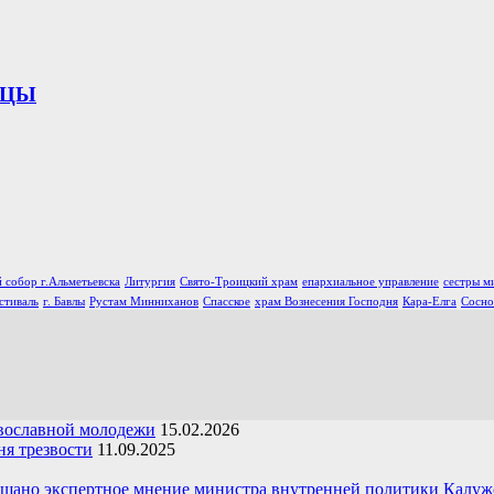
ИЦЫ
 собор г.Альметьевска
Литургия
Свято-Троицкий храм
епархиальное управление
сестры м
стиваль
г. Бавлы
Рустам Минниханов
Спасское
храм Вознесения Господня
Кара-Елга
Сосно
вославной молодежи
15.02.2026
я трезвости
11.09.2025
ушано экспертное мнение министра внутренней политики Калуж