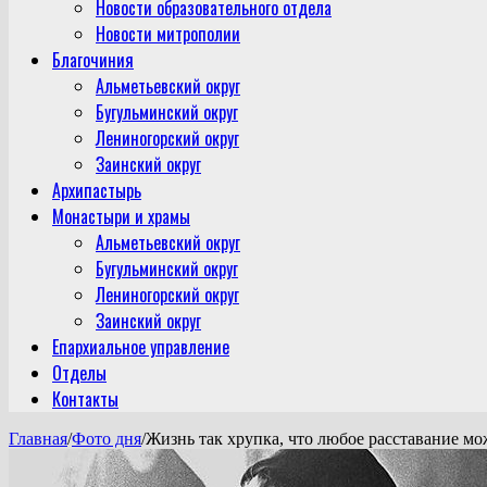
Новости образовательного отдела
Новости митрополии
Благочиния
Альметьевский округ
Бугульминский округ
Лениногорский округ
Заинский округ
Архипастырь
Монастыри и храмы
Альметьевский округ
Бугульминский округ
Лениногорский округ
Заинский округ
Епархиальное управление
Отделы
Контакты
Главная
/
Фото дня
/
Жизнь так хрупка, что любое расставание мо