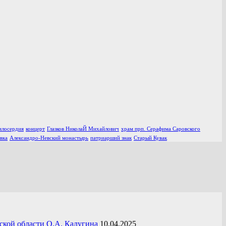
илосердия
концерт
Глазков НиколаЙ Михайлович
храм прп. Серафима Саровского
вка
Александро-Невский монастырь
патриарший знак
Старый Кувак
ской области О.А. Калугина
10.04.2025