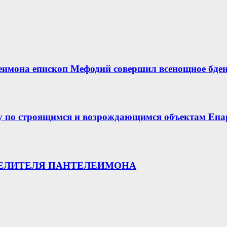
еимона епископ Мефодий совершил всенощное бде
у по строящимся и возрождающимся объектам Епа
ЦЕЛИТЕЛЯ ПАНТЕЛЕИМОНА