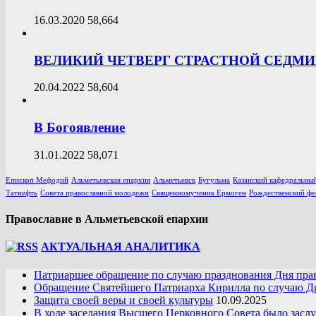
16.03.2020
58,664
ВЕЛИКИЙ ЧЕТВЕРГ СТРАСТНОЙ СЕДМ
20.04.2022
58,604
В Богоявление
31.01.2022
58,071
Епископ Мефодий
Альметьевская епархия
Альметьевск
Бугульма
Казанский кафедральный
Татнефть
Совета православной молодежи
Священномученик Ермоген
Рождественский фе
Православие в Альметьевской епархии
АКТУАЛЬНАЯ АНАЛИТИКА
Патриаршее обращение по случаю празднования Дня пра
Обращение Святейшего Патриарха Кирилла по случаю Дн
Защита своей веры и своей культуры
10.09.2025
В ходе заседания Высшего Церковного Совета было засл