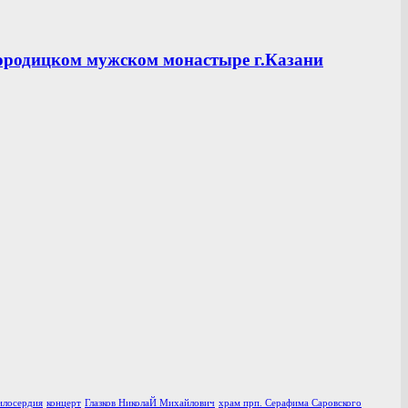
ородицком мужском монастыре г.Казани
илосердия
концерт
Глазков НиколаЙ Михайлович
храм прп. Серафима Саровского