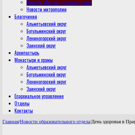
Новости образовательного отдела
Новости митрополии
Благочиния
Альметьевский округ
Бугульминский округ
Лениногорский округ
Заинский округ
Архипастырь
Монастыри и храмы
Альметьевский округ
Бугульминский округ
Лениногорский округ
Заинский округ
Епархиальное управление
Отделы
Контакты
Главная
/
Новости образовательного отдела
/
День здоровья в Пр