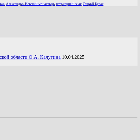
вка
Александро-Невский монастырь
патриарший знак
Старый Кувак
ской области О.А. Калугина
10.04.2025