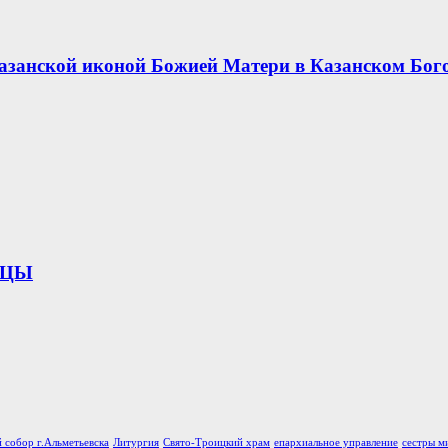
азанской иконой Божией Матери в Казанском Бог
ИЦЫ
 собор г.Альметьевска
Литургия
Свято-Троицкий храм
епархиальное управление
сестры м