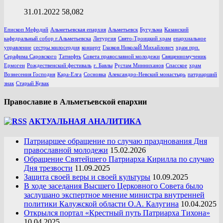
31.01.2022
58,082
Епископ Мефодий
Альметьевская епархия
Альметьевск
Бугульма
Казанский
кафедральный собор г.Альметьевска
Литургия
Свято-Троицкий храм
епархиальное
управление
сестры милосердия
концерт
Глазков НиколаЙ Михайлович
храм прп.
Серафима Саровского
Татнефть
Совета православной молодежи
Священномученик
Ермоген
Рождественский фестиваль
г. Бавлы
Рустам Минниханов
Спасское
храм
Вознесения Господня
Кара-Елга
Сосновка
Александро-Невский монастырь
патриарший
знак
Старый Кувак
Православие в Альметьевской епархии
АКТУАЛЬНАЯ АНАЛИТИКА
Патриаршее обращение по случаю празднования Дня
православной молодежи
15.02.2026
Обращение Святейшего Патриарха Кирилла по случаю
Дня трезвости
11.09.2025
Защита своей веры и своей культуры
10.09.2025
В ходе заседания Высшего Церковного Совета было
заслушано экспертное мнение министра внутренней
политики Калужской области О.А. Калугина
10.04.2025
Открылся портал «Крестный путь Патриарха Тихона»
10.04.2025