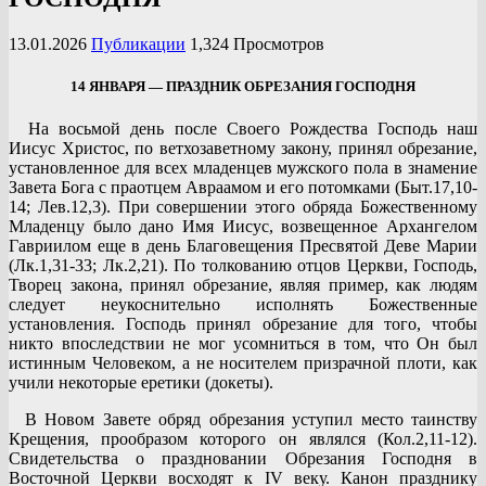
13.01.2026
Публикации
1,324 Просмотров
14 ЯНВАРЯ — ПРАЗДНИК ОБРЕЗАНИЯ ГОСПОДНЯ
На восьмой день после Своего Рождества Господь наш
Иисус Христос, по ветхозаветному закону, принял обрезание,
установленное для всех младенцев мужского пола в знамение
Завета Бога с праотцем Авраамом и его потомками (Быт.17,10-
14; Лев.12,3). При совершении этого обряда Божественному
Младенцу было дано Имя Иисус, возвещенное Архангелом
Гавриилом еще в день Благовещения Пресвятой Деве Марии
(Лк.1,31-33; Лк.2,21). По толкованию отцов Церкви, Господь,
Творец закона, принял обрезание, являя пример, как людям
следует неукоснительно исполнять Божественные
установления. Господь принял обрезание для того, чтобы
никто впоследствии не мог усомниться в том, что Он был
истинным Человеком, а не носителем призрачной плоти, как
учили некоторые еретики (докеты).
В Новом Завете обряд обрезания уступил место таинству
Крещения, прообразом которого он являлся (Кол.2,11-12).
Свидетельства о праздновании Обрезания Господня в
Восточной Церкви восходят к IV веку. Канон празднику