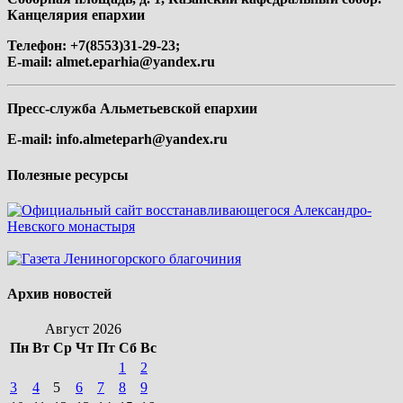
Канцелярия епархии
Телефон: +7(8553)31-29-23;
E-mail:
almet.eparhia@yandex.ru
Пресс-служба Альметьевской епархии
E-mail:
info.almeteparh@yandex.ru
Полезные ресурсы
Архив новостей
Август 2026
Пн
Вт
Ср
Чт
Пт
Сб
Вс
1
2
3
4
5
6
7
8
9