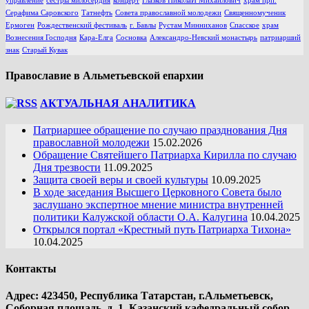
управление
сестры милосердия
концерт
Глазков НиколаЙ Михайлович
храм прп.
Серафима Саровского
Татнефть
Совета православной молодежи
Священномученик
Ермоген
Рождественский фестиваль
г. Бавлы
Рустам Минниханов
Спасское
храм
Вознесения Господня
Кара-Елга
Сосновка
Александро-Невский монастырь
патриарший
знак
Старый Кувак
Православие в Альметьевской епархии
АКТУАЛЬНАЯ АНАЛИТИКА
Патриаршее обращение по случаю празднования Дня
православной молодежи
15.02.2026
Обращение Святейшего Патриарха Кирилла по случаю
Дня трезвости
11.09.2025
Защита своей веры и своей культуры
10.09.2025
В ходе заседания Высшего Церковного Совета было
заслушано экспертное мнение министра внутренней
политики Калужской области О.А. Калугина
10.04.2025
Открылся портал «Крестный путь Патриарха Тихона»
10.04.2025
Контакты
Адрес: 423450, Республика Татарстан, г.Альметьевск,
Соборная площадь, д. 1, Казанский кафедральный собор.