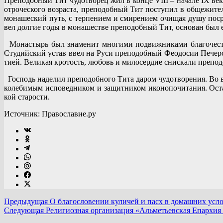
Пре­по­доб­ный Тит чу­до­тво­рец жил в кон­це VIII – на­ча­ле IX ве­к
от­ро­че­ско­го воз­рас­та, пре­по­доб­ный Тит по­сту­пил в об­ще­жи
мо­на­ше­ский путь, с тер­пе­ни­ем и сми­ре­ни­ем очи­щая ду­шу по­сре
вел дол­гие го­ды в мо­на­ше­стве пре­по­доб­ный Тит, ос­но­ван был
Мо­на­стырь был зна­ме­нит мно­ги­ми по­движ­ни­ка­ми бла­го­че­сти
Сту­дий­ский устав ввел на Ру­си пре­по­доб­ный Фе­о­до­сии Пе­чер­с
ти­ей. Ве­ли­кая кро­тость, лю­бовь и ми­ло­сер­дие снис­ка­ли пре­по­
Гос­подь на­де­лил пре­по­доб­но­го Ти­та да­ром чу­до­тво­ре­ния. Во
ко­ле­би­мым ис­по­вед­ни­ком и за­щит­ни­ком ико­но­по­чи­та­ния. Ос
кой ста­ро­сти.
Источник: Православие.ру
Предыдущая
О благословении куличей и пасх в домашних усл
Следующая
Религиозная организация «Альметьевская Епархия