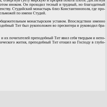
а, от­верг­нув су­е­ту мир­скую и пре­зрев по­хоть пло­ти. До­стиг­нув
а по­том ино­ком. Он про­хо­дил тес­ный и труд­ный, но бла­го­дат­ный
­шен­ству. Сту­дий­ский мо­на­стырь близ Кон­стан­ти­но­по­ля, где про­
вель­мо­жей по име­ни Сту­дий.
м об­ще­жи­тель­ным мо­на­стыр­ским уста­вом. Впо­след­ствии имен­но
­доб­ный Тит был ру­ко­по­ло­жен во пре­сви­те­ра и ру­ко­во­дил бра­
ны и их по­чи­та­те­лей пре­по­доб­ный Тит явил се­бя твер­дым и непо­
ни­че­ско­го жи­тия, пре­по­доб­ный Тит ото­шел ко Гос­по­ду в глу­бо­