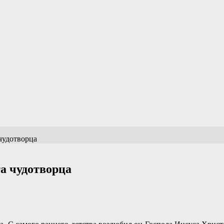
­до­тво­рца
чу­до­тво­рца