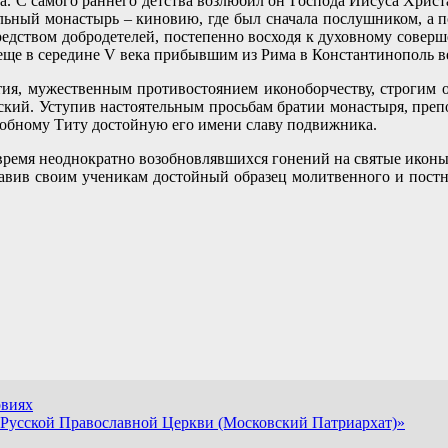
а. С са­мо­го ран­не­го дет­ства воз­лю­бил он Гос­по­да Иису­са Хри­ст
­тель­ный мо­на­стырь – ки­но­вию, где был сна­ча­ла по­слуш­ни­ком, 
д­ством доб­ро­де­те­лей, по­сте­пен­но вос­хо­дя к ду­хов­но­му со­вер
 еще в се­ре­дине V ве­ка при­быв­шим из Ри­ма в Кон­стан­ти­но­поль 
я, му­же­ствен­ным про­ти­во­сто­я­ни­ем ико­но­бор­че­ству, стро­ги
кий. Усту­пив на­сто­я­тель­ным прось­бам бра­тии мо­на­сты­ря, пре­по
доб­но­му Ти­ту до­стой­ную его име­ни сла­ву по­движ­ни­ка.
 вре­мя неод­но­крат­но воз­об­нов­ляв­ших­ся го­не­ний на свя­тые ико­
та­вив сво­им уче­ни­кам до­стой­ный об­ра­зец мо­лит­вен­но­го и пост­
овиях
 Русской Православной Церкви (Московский Патриархат)»