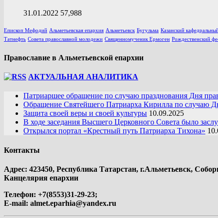
31.01.2022
57,988
Епископ Мефодий
Альметьевская епархия
Альметьевск
Бугульма
Казанский кафедральный
Татнефть
Совета православной молодежи
Священномученик Ермоген
Рождественский фе
Православие в Альметьевской епархии
АКТУАЛЬНАЯ АНАЛИТИКА
Патриаршее обращение по случаю празднования Дня пра
Обращение Святейшего Патриарха Кирилла по случаю Дн
Защита своей веры и своей культуры
10.09.2025
В ходе заседания Высшего Церковного Совета было засл
Открылся портал «Крестный путь Патриарха Тихона»
10.
Контакты
Адрес: 423450, Республика Татарстан, г.Альметьевск, Собор
Канцелярия епархии
Телефон: +7(8553)31-29-23;
E-mail:
almet.eparhia@yandex.ru