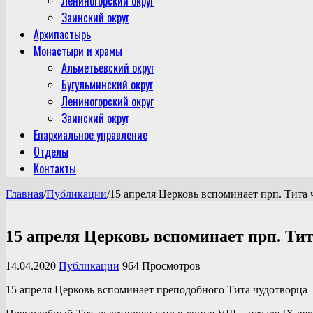
Лениногорский округ
Заинский округ
Архипастырь
Монастыри и храмы
Альметьевский округ
Бугульминский округ
Лениногорский округ
Заинский округ
Епархиальное управление
Отделы
Контакты
Главная
/
Публикации
/
15 апреля Церковь вспоминает прп. Тита чу
15 апреля Церковь вспоминает прп. Тита 
14.04.2020
Публикации
964 Просмотров
15 апреля Церковь вспоминает пре­по­доб­ного Тита чу­до­тво­рца