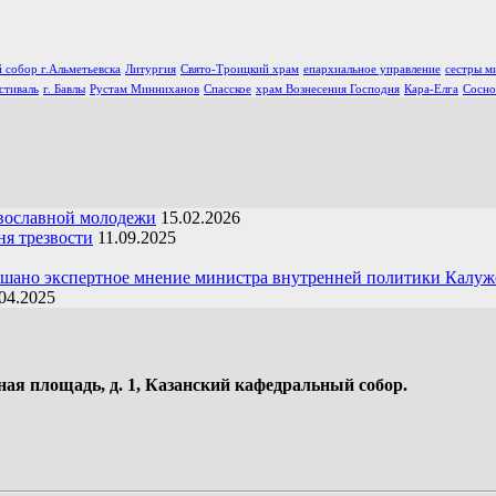
 собор г.Альметьевска
Литургия
Свято-Троицкий храм
епархиальное управление
сестры м
стиваль
г. Бавлы
Рустам Минниханов
Спасское
храм Вознесения Господня
Кара-Елга
Сосно
вославной молодежи
15.02.2026
я трезвости
11.09.2025
ушано экспертное мнение министра внутренней политики Калуж
04.2025
ная площадь, д. 1, Казанский кафедральный собор.