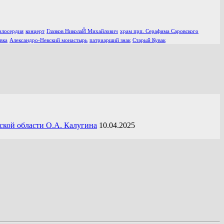
илосердия
концерт
Глазков НиколаЙ Михайлович
храм прп. Серафима Саровского
вка
Александро-Невский монастырь
патриарший знак
Старый Кувак
ской области О.А. Калугина
10.04.2025