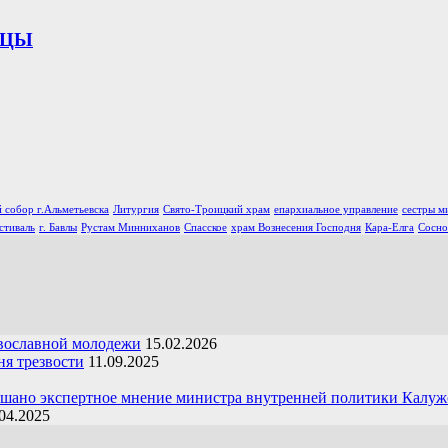
ИЦЫ
 собор г.Альметьевска
Литургия
Свято-Троицкий храм
епархиальное управление
сестры м
стиваль
г. Бавлы
Рустам Минниханов
Спасское
храм Вознесения Господня
Кара-Елга
Сосно
вославной молодежи
15.02.2026
я трезвости
11.09.2025
ушано экспертное мнение министра внутренней политики Калуж
04.2025