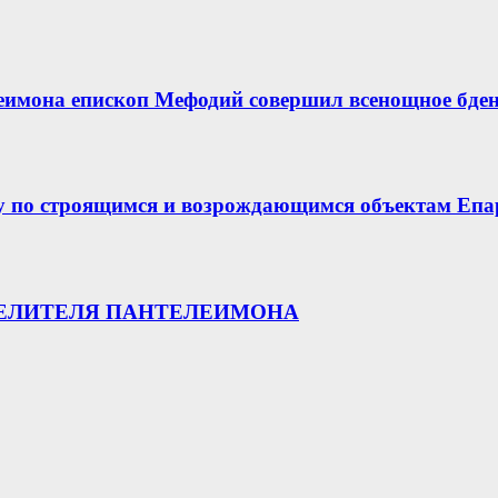
еимона епископ Мефодий совершил всенощное бде
у по строящимся и возрождающимся объектам Епа
ЦЕЛИТЕЛЯ ПАНТЕЛЕИМОНА