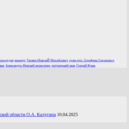
илосердия
концерт
Глазков НиколаЙ Михайлович
храм прп. Серафима Саровского
вка
Александро-Невский монастырь
патриарший знак
Старый Кувак
ской области О.А. Калугина
10.04.2025