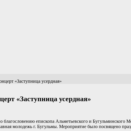
онцерт «Заступница усердная»
церт «Заступница усердная»
ы по благословению епископа Альметьевского и Бугульминского
авная молодежь г. Бугульмы.
Мероприятие было посвящено праз