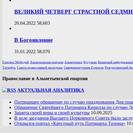
ВЕЛИКИЙ ЧЕТВЕРГ СТРАСТНОЙ СЕДМ
20.04.2022
58,603
В Богоявление
31.01.2022
58,070
Епископ Мефодий
Альметьевская епархия
Альметьевск
Бугульма
Казанский кафедральный
Татнефть
Совета православной молодежи
Священномученик Ермоген
Рождественский фе
Православие в Альметьевской епархии
АКТУАЛЬНАЯ АНАЛИТИКА
Патриаршее обращение по случаю празднования Дня пра
Обращение Святейшего Патриарха Кирилла по случаю Дн
Защита своей веры и своей культуры
10.09.2025
В ходе заседания Высшего Церковного Совета было засл
Открылся портал «Крестный путь Патриарха Тихона»
10.