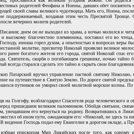
рец, прославился как великий угодник Божий. Он родился
естивых родителей Феофана и Нонны, давших обет посвятить ег
дущей своей славы великого чудотворца. Мать его, Нонна, посл
 не поддерживаемый, воздавая этим честь Пресвятой Троице. 
 после вечерних молитв родителей.
Писания; днем он не выходил из храма, а ночью молился и чита
 и высокому благочестию племянника, поставил его во чтеца, 
Господу, юноша горел духом, а опытностью в вопросах веры был
рестанной молитве, пресвитер Николай проявлял великое мило
го ранее богатого жителя его города, святой Николай спас его
лода. Святитель, скорбя о погибающем грешнике, ночью тайно б
й всегда старался сделать это тайно и скрыть свои благодеяния
скоп Патарский вручил управление паствой святому Николаю,
овение на путешествие в Святую Землю. По дороге святой предс
явшихся путников он умирил своей молитвой морские волны. По
я на Голгофу, возблагодарил Спасителя рода человеческого и о
и перед пришедшим великим паломником. Обойдя святыни, связ
м, увещавшим его вернуться на родину. Возвратившись в Ликию
звестил об ином пути, ожидающем его: «Николай, не здесь та н
. В видении Господь подал ему Евангелие в дорогом окладе, а Пр
 избран епископом Мир Ликийских после того, как одному и