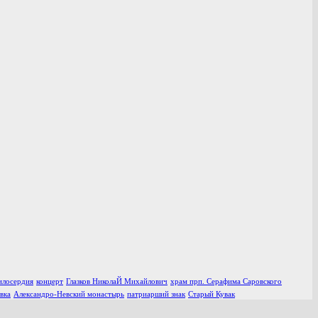
илосердия
концерт
Глазков НиколаЙ Михайлович
храм прп. Серафима Саровского
вка
Александро-Невский монастырь
патриарший знак
Старый Кувак