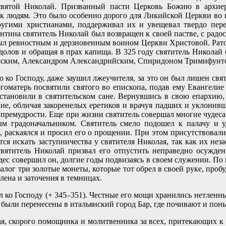
вятой Николай. Призванный пасти Церковь Божию в архиер
и к людям. Это было особенно дорого для Ликийской Церкви во 
ругими христианами, поддерживал их и увещевал твердо пере
тина святитель Николай был возвращен к своей пастве, с радос
был ревностным и дерзновенным воином Церкви Христовой. Рато
идолов и обращая в прах капища. В 325 году святитель Николай
мским, Александром Александрийским, Спиридоном Тримифунтск
ко Господу, даже заушил лжеучителя, за это он был лишен свя
гоматерь посвятили святого во епископа, подав ему Евангелие 
сстановили в святительском сане. Вернувшись в свою епархию,
ние, обличая закоренелых еретиков и врачуя падших и уклонивш
ю премудрости. Еще при жизни святитель совершал многие чудеса
м градоначальником. Святитель смело подошел к палачу и у
, раскаялся и просил его о прощении. При этом присутствовал
ся искать заступничества у святителя Николая, так как их нез
вятитель Николай призвал его отпустить неправедно осужденн
ес совершил он, долгие годы подвизаясь в своем служении. По 
алог три золотые монеты, которые тот обрел в своей руке, про
лена и заточения в темницах.
л ко Господу (+ 345–351). Честные его мощи хранились нетленн
были перенесены в итальянский город Бар, где почивают и понын
я, скорого помощника и молитвенника за всех, притекающих к н