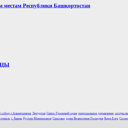
ым местам Республики Башкортостан
ИЦЫ
 собор г.Альметьевска
Литургия
Свято-Троицкий храм
епархиальное управление
сестры м
стиваль
г. Бавлы
Рустам Минниханов
Спасское
храм Вознесения Господня
Кара-Елга
Сосно