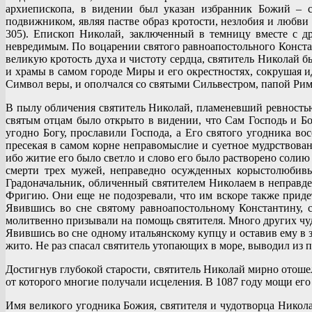
архиепископа, в видении был указан избранник Божий – с
подвижником, являя пастве образ кротости, незлобия и любв
305). Епископ Николай, заключенный в темницу вместе с д
невредимым. По воцарении святого равноапостольного Констан
великую кротость духа и чистоту сердца, святитель Николай 
и храмы в самом городе Миры и его окрестностях, сокрушая 
Символ веры, и ополчался со святыми Сильвестром, папой Ри
В пылу обличения святитель Николай, пламеневший ревностью 
святым отцам было открыто в видении, что Сам Господь и Бо
угодно Богу, прославили Господа, а Его святого угодника во
пресекая в самом корне неправомыслие и суетное мудрствова
ибо житие его было светло и слово его было растворено соли
смерти трех мужей, неправедно осужденных корыстолюбивы
Градоначальник, обличенный святителем Николаем в неправде
Фригию. Они еще не подозревали, что им вскоре также придет
Явившись во сне святому равноапостольному Константину, с
молитвенно призывали на помощь святителя. Много других чуд
Явившись во сне одному итальянскому купцу и оставив ему в з
жито. Не раз спасал святитель утопающих в море, выводил из п
Достигнув глубокой старости, святитель Николай мирно отоше
от которого многие получали исцеления. В 1087 году мощи его 
Имя великого угодника Божия, святителя и чудотворца Никола