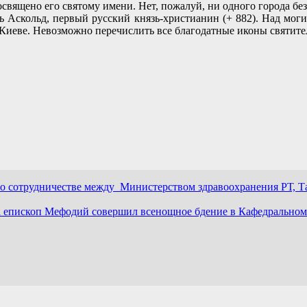
священо его святому имени. Нет, пожалуй, ни одного города бе
 Аскольд, первый русский князь-христианин (+ 882). Над могил
 Киеве. Невозможно перечислить все благодатные иконы святит
 о сотрудничестве между Министерством здравоохранения РТ, Т
а епископ Мефодий совершил всенощное бдение в Кафедральном