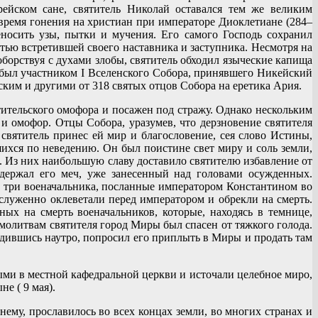
ейском сане, святитель Николай оставался тем же великим
время гонения на христиан при императоре Диоклетиане (284–
носить узы, пытки и мучения. Его самого Господь сохранил
тью встретившей своего наставника и заступника. Несмотря на
борствуя с духами злобы, святитель обходил языческие капища
 был участником I Вселенского Собора, принявшего Никейский
им и другими от 318 святых отцов Собора на еретика Ария.
тительского омофора и посажен под стражу. Однако нескольким
и омофор. Отцы Собора, уразумев, что дерзновение святителя
 святитель принес ей мир и благословение, сея слово Истины,
ихся по неведению. Он был поистине свет миру и соль земли,
. Из них наибольшую славу доставило святителю избавление от
держал его меч, уже занесенный над головами осужденных.
и три военачальника, посланные императором Константином во
аслуженно оклеветали перед императором и обрекли на смерть.
ых на смерть военачальников, которые, находясь в темнице,
молитвам святителя город Миры был спасен от тяжкого голода.
будившись наутро, попросил его приплыть в Миры и продать там
ыми в местной кафедральной церкви и источали целебное миро,
е ( 9 мая).
ему, прославилось во всех концах земли, во многих странах и