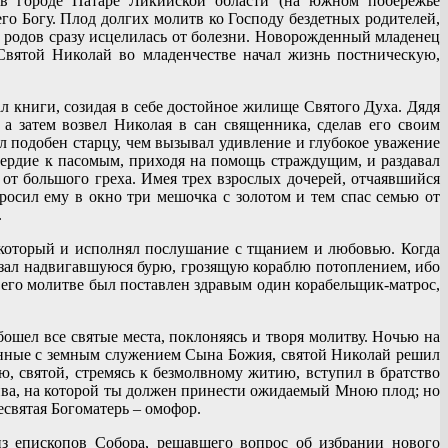
 в городе Патаре Ликийской области (на южном побережье
о Богу. Плод долгих молитв ко Господу бездетных родителей,
е родов сразу исцелилась от болезни. Новорожденный младенец
Святой Николай во младенчестве начал жизнь постническую,
л книги, созидая в себе достойное жилище Святого Духа. Дядя
а затем возвел Николая в сан священника, сделав его своим
 подобен старцу, чем вызывал удивление и глубокое уважение
сердие к пасомым, приходя на помощь страждущим, и раздавал
 от большого греха. Имея трех взрослых дочерей, отчаявшийся
росил ему в окно три мешочка с золотом и тем спас семью от
.
 который и исполнял послушание с тщанием и любовью. Когда
казал надвигавшуюся бурю, грозящую кораблю потоплением, ибо
 его молитве был поставлен здравым один корабельщик-матрос,
бошел все святые места, поклоняясь и творя молитву. Ночью на
анные с земным служением Сына Божия, святой Николай решил
, святой, стремясь к безмолвному житию, вступил в братство
ива, на которой ты должен принести ожидаемый Мною плод; но
есвятая Богоматерь – омофор.
з епископов Собора, решавшего вопрос об избрании нового