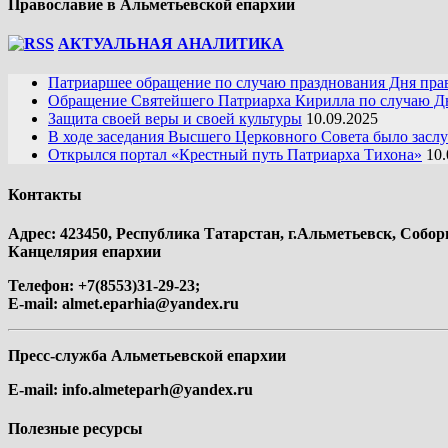
Православие в Альметьевской епархии
АКТУАЛЬНАЯ АНАЛИТИКА
Патриаршее обращение по случаю празднования Дня пра
Обращение Святейшего Патриарха Кирилла по случаю Дн
Защита своей веры и своей культуры
10.09.2025
В ходе заседания Высшего Церковного Совета было засл
Открылся портал «Крестный путь Патриарха Тихона»
10.
Контакты
Адрес: 423450, Республика Татарстан, г.Альметьевск, Собор
Канцелярия епархии
Телефон: +7(8553)31-29-23;
E-mail:
almet.eparhia@yandex.ru
Пресс-служба Альметьевской епархии
E-mail:
info.almeteparh@yandex.ru
Полезные ресурсы