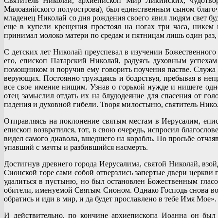
Святитель Николай, архиепископ Мир Ликийских, чудотво
Малоазийского полуострова), был единственным сыном благоч
младенец Николай со дня рождения своего явил людям свет бу
еще в купели крещения простоял на ногах три часа, никем
принимал молоко матери по средам и пятницам лишь один раз,
С детских лет Николай преуспевал в изучении Божественного 
его, епископ Патарский Николай, радуясь духовным успехам
помощником и поручив ему говорить поучения пастве. Служа 
верующих. Постоянно труждаясь и бодрствуя, пребывая в неп
все свое имение нищим. Узнав о горькой нужде и нищете одно
отец замыслил отдать их на блудодеяние для спасения от го
падения и духовной гибели. Творя милостыню, святитель Никола
Отправляясь на поклонение святым местам в Иерусалим, епи
епископ возвратился, тот, в свою очередь, испросил благосл
видел самого диавола, вшедшего на корабль. По просьбе отча
упавший с мачты и разбившийся насмерть.
Достигнув древнего города Иерусалима, святой Николай, взойд
Сионской горе сами собой отверзлись запертые двери церкв
удалиться в пустыню, но был остановлен Божественным гласо
обители, именуемой Святым Сионом. Однако Господь снова во
обратись и иди в мир, и да будет прославлено в тебе Имя Мое»
И действительно, по кончине архиепископа Иоанна он был