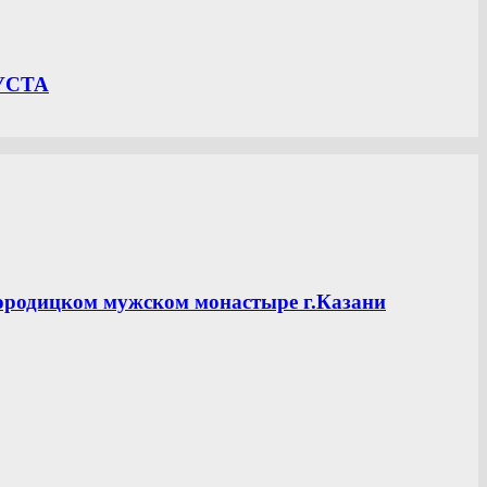
УСТА
ородицком мужском монастыре г.Казани