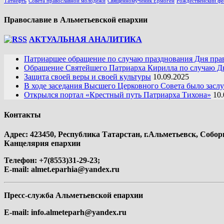
Татнефть
Совета православной молодежи
Священномученик Ермоген
Рождественский фе
Православие в Альметьевской епархии
АКТУАЛЬНАЯ АНАЛИТИКА
Патриаршее обращение по случаю празднования Дня пра
Обращение Святейшего Патриарха Кирилла по случаю Дн
Защита своей веры и своей культуры
10.09.2025
В ходе заседания Высшего Церковного Совета было засл
Открылся портал «Крестный путь Патриарха Тихона»
10.
Контакты
Адрес: 423450, Республика Татарстан, г.Альметьевск, Собор
Канцелярия епархии
Телефон: +7(8553)31-29-23;
E-mail:
almet.eparhia@yandex.ru
Пресс-служба Альметьевской епархии
E-mail:
info.almeteparh@yandex.ru