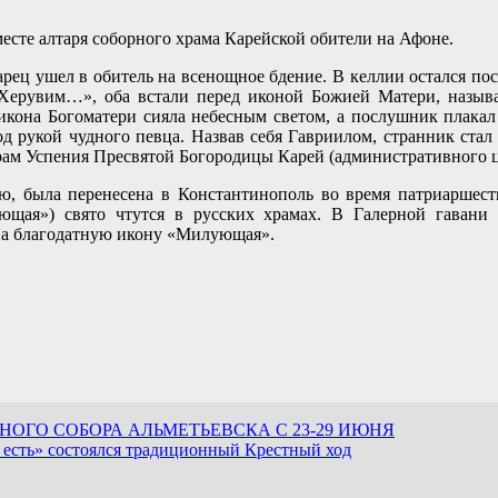
сте алтаря соборного храма Карейской обители на Афоне.
рец ушел в обитель на всенощное бдение. В келлии остался по
Херувим…», оба встали перед иконой Божией Матери, называ
кона Богоматери сияла небесным светом, а послушник плакал о
под рукой чудного певца. Назвав себя Гавриилом, странник ст
храм Успения Пресвятой Богородицы Карей (административного 
 была перенесена в Константинополь во время патриаршества 
щая») свято чтутся в русских храмах. В Галерной гавани
на благодатную икону «Милующая».
ОГО СОБОРА АЛЬМЕТЬЕВСКА С 23-29 ИЮНЯ
есть» состоялся традиционный Крестный ход