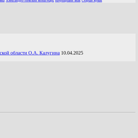
вка
Александро-Невский монастырь
патриарший знак
Старый Кувак
ской области О.А. Калугина
10.04.2025