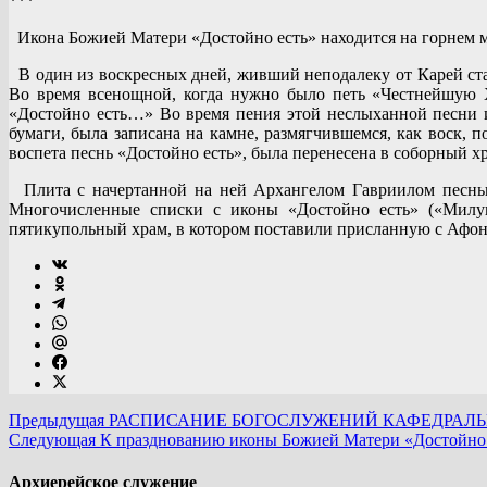
***
Икона Божией Матери «Достойно есть» находится на горнем ме
В один из воскресных дней, живший неподалеку от Карей ста
Во время всенощной, когда нужно было петь «Честнейшую 
«Достойно есть…» Во время пения этой неслыханной песни и
бумаги, была записана на камне, размягчившемся, как воск, 
воспета песнь «Достойно есть», была перенесена в соборный 
Плита с начертанной на ней Архангелом Гавриилом песнью,
Многочисленные списки с иконы «Достойно есть» («Милую
пятикупольный храм, в котором поставили присланную с Афо
Предыдущая
РАСПИСАНИЕ БОГОСЛУЖЕНИЙ КАФЕДРАЛЬН
Следующая
К празднованию иконы Божией Матери «Достойно 
Архиерейское служение