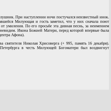
слушник. При наступлении ночи постучался неизвестный инок.
вшейся Милующая и гость заметил, что у них сначала поют
т умиления. По его просьбе эта дивная песнь, за неимением
ал невидим. Икона Божией Матери, перед которой впервые была
центра Афона).
святителя Николая Хрисоверга (+ 995, память 16 декабря).
 Петербурга в честь Милующей Богоматери был воздвигнут