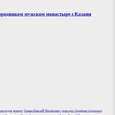
ородицком мужском монастыре г.Казани
илосердия
концерт
Глазков НиколаЙ Михайлович
храм прп. Серафима Саровского