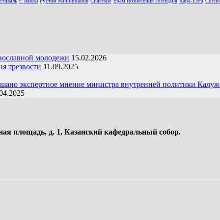
стиваль
г. Бавлы
Рустам Минниханов
Спасское
храм Вознесения Господня
Кара-Елга
Сосно
вославной молодежи
15.02.2026
я трезвости
11.09.2025
ушано экспертное мнение министра внутренней политики Калуж
04.2025
ная площадь, д. 1, Казанский кафедральный собор.