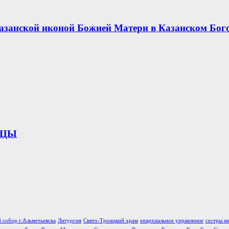
азанской иконой Божией Матери в Казанском Бог
ИЦЫ
 собор г.Альметьевска
Литургия
Свято-Троицкий храм
епархиальное управление
сестры м