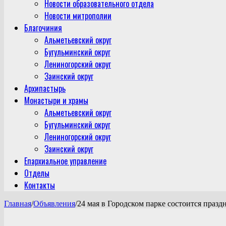
Новости образовательного отдела
Новости митрополии
Благочиния
Альметьевский округ
Бугульминский округ
Лениногорский округ
Заинский округ
Архипастырь
Монастыри и храмы
Альметьевский округ
Бугульминский округ
Лениногорский округ
Заинский округ
Епархиальное управление
Отделы
Контакты
Главная
/
Объявления
/
24 мая в Городском парке состоится праз