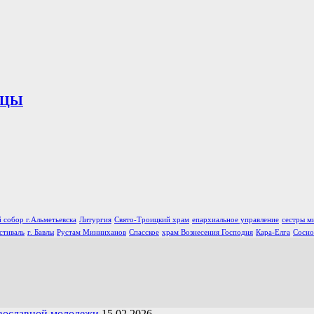
ИЦЫ
 собор г.Альметьевска
Литургия
Свято-Троицкий храм
епархиальное управление
сестры м
стиваль
г. Бавлы
Рустам Минниханов
Спасское
храм Вознесения Господня
Кара-Елга
Сосно
вославной молодежи
15.02.2026