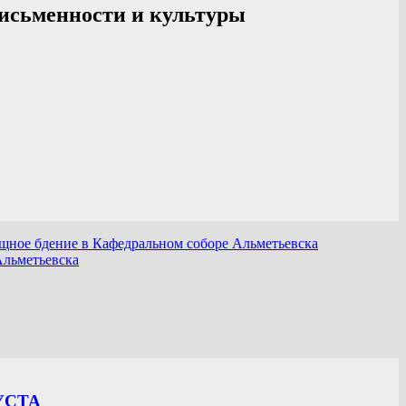
письменности и культуры
ощное бдение в Кафедральном соборе Альметьевска
Альметьевска
УСТА