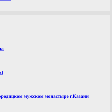
ла
ЦЫ
ородицком мужском монастыре г.Казани