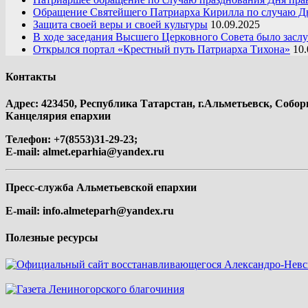
Обращение Святейшего Патриарха Кирилла по случаю Дн
Защита своей веры и своей культуры
10.09.2025
В ходе заседания Высшего Церковного Совета было засл
Открылся портал «Крестный путь Патриарха Тихона»
10.
Контакты
Адрес: 423450, Республика Татарстан, г.Альметьевск, Собор
Канцелярия епархии
Телефон: +7(8553)31-29-23;
E-mail:
almet.eparhia@yandex.ru
Пресс-служба Альметьевской епархии
E-mail:
info.almeteparh@yandex.ru
Полезные ресурсы