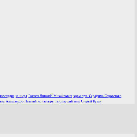
илосердия
концерт
Глазков НиколаЙ Михайлович
храм прп. Серафима Саровского
вка
Александро-Невский монастырь
патриарший знак
Старый Кувак