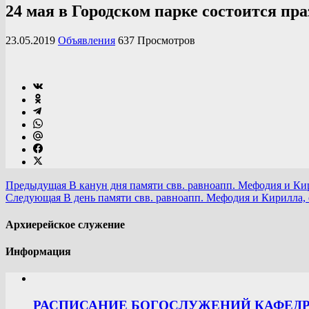
24 мая в Городском парке состоится п
23.05.2019
Объявления
637 Просмотров
Предыдущая
В канун дня памяти свв. равноапп. Мефодия и Ки
Следующая
В день памяти свв. равноапп. Мефодия и Кирилла
Архиерейское служение
Информация
РАСПИСАНИЕ БОГОСЛУЖЕНИЙ КАФЕДРА