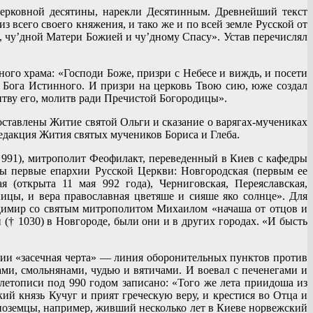
ерковной десятины, нарекли Десятинным. Древнейший текст
 всего своего княжения, и тако же и по всей земле Русской от
та, чу’дной Матери Божией и чу’дному Спасу». Устав перечислял
ого храма: «Господи Боже, призри с Небесе и виждь, и посети
, Бога Истинного. И призри на церковь Твою сию, юже создал
тву его, молитв ради Пречистой Богородицы».
ставлены Житие святой Ольги и сказание о варягах-мучениках
редакция Жития святых мучеников Бориса и Глеба.
991), митрополит Феофилакт, переведенный в Киев с кафедры
ты первые епархии Русской Церкви: Новгородская (первым ее
(открыта 11 мая 992 года), Черниговская, Переяславская,
ицы, и вера православная цветяше и сияше яко солнце». Для
димир со святым митрополитом Михаилом «начаша от отцов и
(† 1030) в Новгороде, были они и в других городах. «И бысть
ории «засечная черта» — линия оборонительных пунктов против
ами, смольнянами, чудью и вятичами. И воевал с печенегами и
етописи под 990 годом записано: «Того же лета приидоша из
й князь Кучуг и прият греческую веру, и крестися во Отца и
ноземцы, например, живший несколько лет в Киеве норвежский