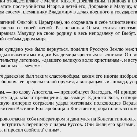
ки отождествляют с Малом, князем Древлянским. Приводя к пок
сватать после убийства Игоря, а детей его, Добрыню и Малушу,
 своему племяннику Владимиру в делах военного и государств
нягиней Ольгой в Царьграде), но сохранила в себе таинственны
, сделал ее своей женой. Разгневанная Ольга, считая нево
правила Малушу на свою родину в весь неподалеку от Выбут. 
й особым даром мира.
у не суждено уже было вернуться, поделил Русскую Землю меж
ды княжения мы видим Владимира яростным язычником. Он возгл
етельству летописи, «давшего великую волю христианам», и вст
покорных — мечем».
я далеко не был таким сластолюбцем, каким его иногда изображ
боронял ее пределы силой оружия, а возвращаясь из похода, ус
там, — по слову Апостола, — преизобилует благодать. «И прииде
 суету идольского прельщения, да взыщет Единого Бога, сотв
ийскую империю сотрясали удары мятежных полководцев Вард
авители Василий Болгаробойца и Константин, обратились за по
провозгласил себя императором и двинулся на Константинополь,
а вступить в переписку с царем Руссов. Они были его врагами
, и просил свойства’ с ним».