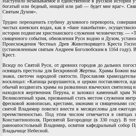
Наступило незабываемое и единственное в русской истории у
богатый или бедный, нищий или раб — будет мне враг». Свящ
Святым Духом».
Трудно переоценить глубину духовного переворота, соверши
чистых киевских водах, как в «бане пакибытия», осуществил
истории подвигам христианского служения человечеству. — «То
священного события, обновления Руси водою и Духом, устано
Происхождения Честных Древ Животворящего Креста Госпо
(установленным святым Андреем Боголюбским в 1164 году). В
Крест.
Всюду по Святой Руси, от древних городов до дальних погост
освящать престолы для Бескровной Жертвы. Храмы Божии выр
знаки, светочи народной святости. Прославляя храмоздател
восклицал: «Капища разрушаются, и церкви поставляются, ид
обычай воздвигать храмы на развалинах языческих святилищ и
находился жертвенник Перуна, и заложил каменный храм Ус
Великолепный храм, призванный стать местом служения митро
фресковой живописью, крестами, иконами и священными сосу
святой Владимир повелел внести в месяцесловы для ежегод
преемственностью. Под этим числом отмечается в святцах
Константинополя, Пресвятой Богородице (в 330 году). В т
равноапостольный Владимир, освятив кафедральный собор Пр
Владычице Небесной.