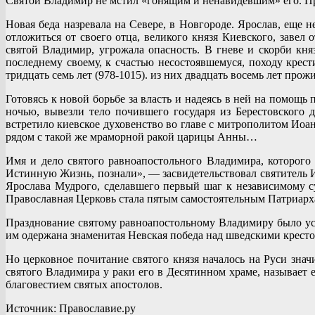
Святой Владимир не мстил «гонящим и ненавидевшим» его. Пр
Новая беда назревала на Севере, в Новгороде. Ярослав, еще 
отложиться от своего отца, великого князя Киевского, завел
святой Владимир, угрожала опасность. В гневе и скорби кня
последнему своему, к счастью несостоявшемуся, походу крест
тридцать семь лет (978-1015). из них двадцать восемь лет про
Готовясь к новой борьбе за власть и надеясь в ней на помощь
ночью, вывезли тело почившего государя из Берестовского
встретило киевское духовенство во главе с митрополитом Ио
рядом с такой же мраморной ракой царицы Анны…
Имя и дело святого равноапостольного Владимира, которог
Истинную Жизнь, познали», — засвидетельствовал святитель И
Ярослава Мудрого, сделавшего первый шаг к независимому с
Православная Церковь стала пятым самостоятельным Патриар
Празднование святому равноапостольному Владимиру было уст
им одержана знаменитая Невская победа над шведскими крест
Но церковное почитание святого князя началось на Руси знач
святого Владимира у раки его в Десятинном храме, называет 
благовестием святых апостолов.
Источник: Православие.ру