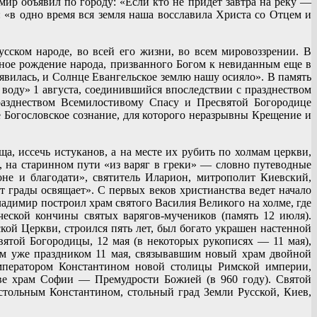
ир объявил по городу: «Если кто не придет завтра на реку —
 «в одно время вся земля наша восславила Христа со Отцем и
сском народе, во всей его жизни, во всем мировоззрении. В
вное рождение народа, призванного Богом к невиданным еще в
 явилась, и Солнце Евангельское землю нашу осияло». В память
воду» 1 августа, соединившийся впоследствии с празднеством
азднеством Всемилостивому Спасу и Пресвятой Богородице
 Богословское сознание, для которого неразрывны Крещение и
а, иссечь истуканов, а на месте их рубить по холмам церкви,
 на старинном пути «из варяг в греки» — словно путеводные
оне и благодати», святитель Иларион, митрополит Киевский,
 грады освящает». С первых веков христианства ведет начало
адимир построил храм святого Василия Великого на холме, где
еской кончины святых варягов-мучеников (память 12 июля).
ой Церкви, строился пять лет, был богато украшен настенной
ятой Богородицы, 12 мая (в некоторых рукописях — 11 мая),
им уже праздником 11 мая, связывавшим новый храм двойной
императором Константином новой столицы Римской империи,
еве храм Софии — Премудрости Божией (в 960 году). Святой
стольным Константином, стольный град Земли Русской, Киев,