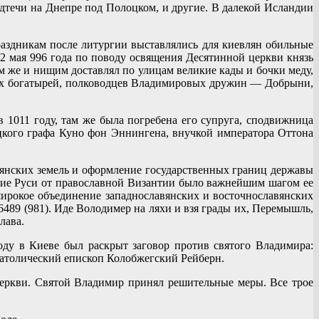
дтечи на Днепре под Полоцком, и другие. В далекой Исландии
аздникам после литургии выставлялись для киевлян обильные
2 мая 996 года по поводу освящения Десятинной церкви князь
м же и нищим доставлял по улицам великие кады и бочки меду,
вских богатырей, полководцев Владимировых дружин — Добрыни,
 1011 году, там же была погребена его супруга, сподвижница
цкого графа Куно фон Эннингена, внучкой императора Оттона
янских земель и оформление государственных границ державы
ние Руси от православной Византии было важнейшим шагом ее
широкое объединение западнославянских и восточнославянских
489 (981). Иде Володимер на ляхи и взя грады их, Перемышль,
лава.
году в Киеве был раскрыт заговор против святого Владимира:
католический епископ Колобжегский Рейберн.
Церкви. Святой Владимир принял решительные меры. Все трое