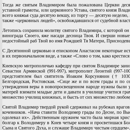
Тогда же святым Владимиром была пожалована Церкви десят
уставной грамоты, или церковного Устава, святого князя Влад
всего княжья суда десятую векшу, из торгу — десятую неделю, 
также «церковных людей», освобождавшихся от судебной власт
Летопись сохранила молитву святого Владимира, с которой он
винограда Своего, яже насади десница Твоя. И сверши новые
недостойный раб Твой во имя Рождшей Тя Матери, Приснодевы
С Десятинной церковью и епископом Анастасом некоторые ист
в их первоначальном виде, а также «Слово о том, како крестис
Киевскую митрополичью кафедру при святом Владимире заним
Севастии Армянской (991-997), митрополит Леонтий (997-10
предстоятелем был святитель Иоаким Корсунянин († 1030, 
Белгородская, Ростовская. «Сице же и по всем грады и по 
утверждения веры в новопросвещенном народе нужны были у
матерей взимати младые дети и давати в училище учитися гра
множество училищ книжных, и бысть от сих множество любом
Святой Владимир твердой рукой сдерживал на рубежах врагов,
кочевников. «Нача ставити Володимер грады по Десне, по Выс
одолевал их». Действенным оружием часто была мирная хрис
болгар к Володимеру в Киев четыре князя и просветишася Бо
Сына и Святого Духа, и служаше Владимиру чистым сердцем».