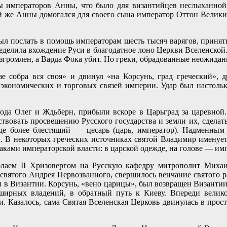
 императоров Анны, что было для византийцев неслыханной 
той же Анны домогался для своего сына император Оттон Велики
ыл послать в помощь императорам шесть тысяч варягов, принят
ределила вхождение Руси в благодатное лоно Церкви Вселенской
ромлен, а Варда Фока убит. Но греки, обрадованные неожиданн
е собра вся своя» и двинул «на Корсунь, град греческий», 
экономических и торговых связей империи. Удар был настолько
ода Олег и Ждьберн, прибыли вскоре в Царьград за царевной.
ствовать просвещению Русского государства и земли их, сделат
еще более блестящий — цесарь (царь, император). Надменны
и. В некоторых греческих источниках святой Владимир именует
аками императорской власти: в царской одежде, на голове — имп
аем II Хризовергом на Русскую кафедру митрополит Миха
 святого Андрея Первозванного, свершилось венчание святого
 в Византии. Корсунь, «вено царицы», был возвращен Византии.
бширных владений, в обратный путь к Киеву. Впереди вели
 Казалось, сама Святая Вселенская Церковь двинулась в прос