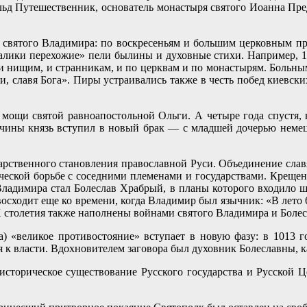
альд Путешественник, основатель монастыря святого Иоанна Пре
святого Владимира: по воскресеньям и большим церковным пр
калики перехожие» пели былины и духовные стихи. Например, 1
 и нищим, и странникам, и по церквам и по монастырям. Больны
и ели, славя Бога». Пиры устраивались также в честь побед кие
мощи святой равноапостольной Ольги. А четыре года спустя, в
нчины князь вступил в новый брак — с младшей дочерью неме
арственного становления православной Руси. Объединение слав
еской борьбе с соседними племенами и государствами. Креще
Владимира стал Болеслав Храбрый, в планы которого входило 
осходит еще ко времени, когда Владимир был язычник: «В лето 6
Х столетия также наполнены войнами святого Владимира и Болес
а) «великое противостояние» вступает в новую фазу: в 1013 
 к власти. Вдохновителем заговора был духовник Болеславны, 
сторическое существование Русского государства и Русской 