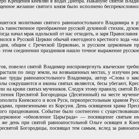
тро Kрещения киевлян в водах Днепра. Накануне святой Владим
енное желание святого князя было исполнено беспрекословно:
вшегося молитвами святого равноапостольного Владимира в ру
ось таинственное преображение русской духовной стихии, духо
гда начал мрак идольский от нас отходить, и заря Православия
вился в Русской Церкви обычай ежегодного крестного хода «на 
дня, общим с Греческой Церковью, и русским церковным пр
 этом соединении праздников нашло точное выражение русское
ов, повелел святой Владимир ниспровергнуть языческие требищ
астали по лицу земли, на возвышенных местах, у излучин рек,
ьные труды равноапостольного Владимира, автор «Слова о зак
олы сокрушаются и иконы святых являются, бесы убегают, Крест
ли на крови святых мучеников. Следуя этому правилу, святой Вл
пения Пресвятой Богородицы (Десятинный) на месте мученич
полита Киевского и всея Руси, первопрестольным храмом Русск
дами, привезенными из Корсуня. День освящения храма Пресв
ного празднования. Событие было соотнесено с существовавш
 церковное «обновление Царьграда» — посвящение святым 
от же день при святой равноапостольной Ольге освящен в Ки
есвятой Богородицы, посвящал тем самым, вслед за равноапо