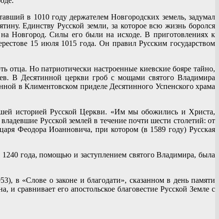
оде.
ставший в 1010 году держателем Новгородских земель, задумал
ятину. Единству Русской земли, за которое всю жизнь боролся
у на Новгород. Силы его были на исходе. В приготовлениях к
Берестове 15 июля 1015 года. Он правил Русским государством
рть отца. Но патриотически настроенные киевские бояре тайно,
иев. В Десятинной церкви гроб с мощами святого Владимира
енной в Климентовском приделе Десятинного Успенского храма
юшей историей Русской Церкви. «Им мы обожились и Христа,
владевшие Русской землей в течение почти шести столетий: от
аря Феодора Иоанновича, при котором (в 1589 году) Русская
 1240 года, помощью и заступлением святого Владимира, была
3), в «Слове о законе и благодати», сказанном в день памяти
, и сравнивает его апостольское благовестие Русской Земле с