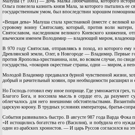
Малуша († 1001) — дочь Малка Любечанина, которого истори
Ольга повелела казнить князя Мала, за которого пытались ее 
государственным умом, был впоследствии хорошим помощником
«Вещая дева» Малуша стала христианкой (вместе с великой к
суровому воину Святославу, который, против воли матери
Святославом, наследником великого Киевского княжения, от
языческим именем Володимир — владеющий миром, владеющи
В 970 году Святослав, отправляясь в поход, из которого ем
Древлянской земли, Олег, в Новгороде — Владимир. Первые го
против Ярополка-христианина, или, во всяком случае, по свид
государства, «покорив окрестные страны, одни — миром, а не
Молодой Владимир предавался бурной чувственной жизни, хот
добрый и рачительный хозяин, при необходимости расширял и о
Но Господь готовил ему иное поприще. Где умножается грех, 
Благого Бога, и воссияла мысль в сердце его, да разумеет
облегчалось для него внешними обстоятельствами. Визант
царскую корону. В трудных условиях императоры, братья-сопр
События развивались быстро. В августе 987 года Варда Фока 
«И истощились богатства его (Василия), и побудила его нужд
один из арабских хронистов. — И царь Руссов согласился на это