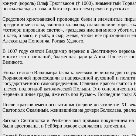
конунг (король) Олаф Трюггвасон († 1000), знаменитый Торв
поэты-скальды назвали Бога «хранителем греков и русских».
Средством христианской проповеди были и знаменитые пиры 
праздничные столы, звонили колокола, славословили хоры, «
«сотвори пирование светло», «раздавая имения много убогим,
и хлеб, и мясо, и рыбу, и сыр, желая, чтобы все приходили 
Александра Поповича, Рогдая Удалого.
В 1007 году святой Владимир перенес в Десятинную церковь 
многих его начинаний, блаженная царица Анна. После ее ко
Великого.
Эпоха святого Владимира была ключевым периодом для госуд
Рюриковичей происходили в напряженной духовной и политич
государственного самоопределения. Главным врагом святого 
племен под эгидой католической Польши. Это соперничество в
Червень и иные грады, иже есть под Русью». Последние годы 
После кратковременного затишья (первое десятилетие ХI век
Святополк Окаянный, женившийся на дочери Болеслава, рвался
Заговор Святополка и Рейберна был прямым покушением на и
были арестованы, и Рейберн вскоре скончался в заточении.