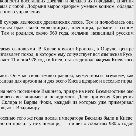
орности восставших древлян и овладев их городами, княгиня
 взяла с собой. Добрыня вырос храбрым умелым воином, обладал
енного управления.
й сумрак языческих древлянских лесов. Тем и полюбилась она
зможным брак своей «ключницы», пленницы, рабыни с сыном
Там и родился, около 960 года, мальчик, названный русским
 тремя сыновьями. В Киеве княжил Ярополк, в Овруче, центре
авляет поход, в котором ему сочувствует вся языческая Русь,
упает 11 июня 978 года в Киев, став «единодержцем» Киевского
ают. Он «пас свою землю правдою, мужеством и разумом», как
траивал для дружины и для всего Киева щедрые и веселые пиры.
 на него посещение Вышнего, призре на него Всемилостиве око
орившего все видимое и невидимое». Дело принятия Крещения
ы Склира и Варды Фоки, каждый из которых уже примеривал
мощью к Владимиру.
 осенью того же года послы императора Василия были в Киеве.
, но он просил у них помощи, — пишет о событиях 980-х годов