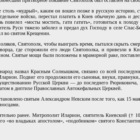
инесший притворное покаяние Святополк был оставлен на своб
не столь «мудрый», каким он вошел позже в русскую историю, 
 отдельное войско, перестал платить в Киев обычную дань и дес
зь повелел «мосты мостить, гати гатить», готовиться к поход
итель Руси тяжело заболел и предал дух Господу в селе Спас-
жил во святом Крещении.
 поляков, Святополк, чтобы выиграть время, пытался скрыть сме
 дворца, где сторожили его люди Святополка, и привезли в К
анном. Святые мощи были положены в мраморной раке, поставл
о народ назвал Красным Солнышком, связано со всей последу
ларион. Подвиг его продолжили его сыновья, внуки, правнуки, 
уществованию Русской Церкви — до последнего Рюриковича, ц
хатом в диптихе Православных Автокефальных Церквей.
ановлено святым Александром Невским после того, как 15 мая
оносцами.
ительно ранее. Митрополит Иларион, святитель Киевский († 105
его «во владыках апостолом», «подобником» святого Константина