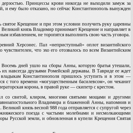
дерзостью. Принцессы крови никогда не выходили замуж за
й, и ему было отказано, но сейчас Константинополь вынужден
ь святое Крещение и при этом условии получить руку царевны
. Великий князь Владимир принимает Крещение и направляет в
ым избавлением, не торопятся выполнить свою часть уговора.
древний Херсонес. Пал «неприступный» оплот византийского
 чувствителен, что эхо его отозвалось по всем Византийским
 Восемь дней ушло на сборы Анны, которую братья утешали,
ь их навсегда друзьями Ромейской державы. В Тавриде ее ждет
м владыкам Константинополя пришлось уступить и в этом —
ся с того времени «могущественным басилевсом», он чеканит
ераторская корона, в правой руке — скипетр с крестом.
ил со свитой, клиром, многими святыми мощами и другими
 равноапостольного Владимира и блаженной Анны, напомнив и
 Великий князь весной 988 года отправляется с супругой через
кокняжеского поезда с частыми молебнами и несмолкающими
торы Русской земли, и обновленная в купели Крещения Святая