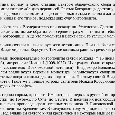
ина, почему и храм, ставший центром общерусского сбора ц
имира гласил: «Се даю церкви сей Святыя Богородицы десятину из
а из домов на всяко лето — десятое всякого стада и всякого жи
и князя и его тиунов, подлежавших суду митрополита.
 обратился к Вседержителю при освящении Успенского Десятинн
 люди сии, им же обратил еси сердце и разум — познати Тебя
 Богородицы. Аще кто помолится в церкви сей, то услыши моли
орики связывали начало русского летописания. При ней были со
я Владимир возмя Корсунь». Там же возникла ранняя, греческая 
али последовательно митрополиты святой Михаил († 15 июня 
08), митрополит Иоанн I (1008-1037). Их трудами были откры
составитель Иоакимовской летописи), Владимиро-Волынская 
селам воздвизахуся церкви и монастыри, и умножахуся священн
ченые люди и школы для их подготовки. Поэтому святой Вла
моте». Такое же училище устроил святитель Иоаким Корсунянин 
удрых философев».
 строил города, крепости. Им построена первая в русской ист
три, по Трубежу, по Суле, по Стугне. И населил их новгородц
тианская проповедь среди степных язычников. В Никоновской л
жественным Крещением». В следующем году «прииде печенегски
 Под влиянием святого князя крестились и некоторые видные и