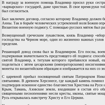
В награду за военную помощь Владимир просил руки сестры
«варварских» государей, даже христиан. В свое время руки 
был согласиться.
Был заключен договор, согласно которому Владимир должен б
Анны. Так в борьбе человеческих устремлений воля Божия оп
Византию военную подмогу. С помощью русских мятеж был разг
Возмущенный греческим лукавством, князь Владимир «вборз
господства на Черном море, один из жизненно важных узлов 
пределам.
Решающий довод снова был за Владимиром. Его послы, воев
подчеркивая значительность предстоящего ей подвига: способ
святой Владимир, к титулам которого прибавился новый, 
поделиться с зятем цесарскими (императорскими) инсигниям
монеты по византийским образцам и изображается на них со зн
С царевной прибыл посвященный святым Патриархом Никол
святынями. В древнем Херсонесе, где каждый камень помнил
подтвердив исконное единство благовестия Христова на Руси и
Крым, Тамань, Азовские земли, входившие в состав его о
священными песнопениями несли кресты, иконы, святые мощи.
Русь открывалась навстречу Христу и Его Церкви.