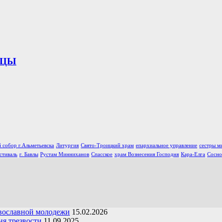
ИЦЫ
 собор г.Альметьевска
Литургия
Свято-Троицкий храм
епархиальное управление
сестры м
стиваль
г. Бавлы
Рустам Минниханов
Спасское
храм Вознесения Господня
Кара-Елга
Сосно
вославной молодежи
15.02.2026
я трезвости
11.09.2025