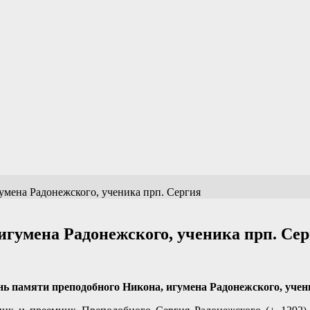
умена Радонежского, ученика прп. Сергия
игумена Радонежского, ученика прп. Се
нь памяти преподобного
Никона
, игумена Радонежского, уче