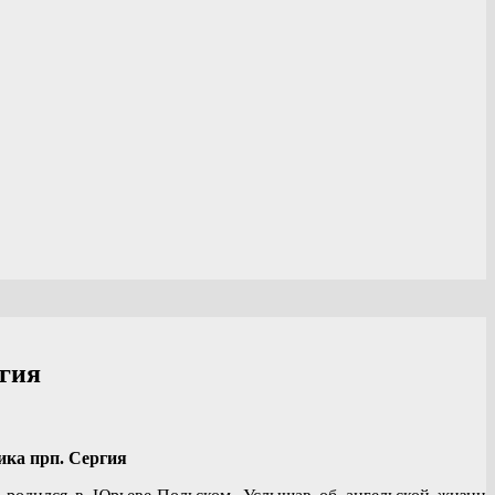
ргия
ника прп.
Сергия