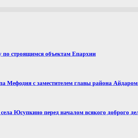
у по строящимся объектам Епархии
опа Мефодия с заместителем главы района Айдар
села Юсупкино перед началом всякого доброго де