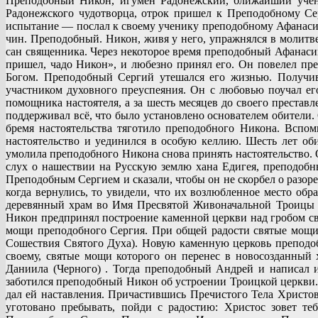
Преподобный Никон, игумен Радонежский, ближайший учени
Радонежского чудотворца, отрок пришел к Преподобному Се
испытание — послал к своему ученику преподобному Афанасию
чин. Преподобный. Никон, живя у него, упражнялся в молитве
сан священника. Через некоторое время преподобный Афанасий
пришел, чадо Никон», и любезно принял его. Он повелел пр
Богом. Преподобный Сергий утешался его жизнью. Получив
участником духовного преуспеяния. Он с любовью поучал е
помощника настоятеля, а за шесть месяцев до своего преста
поддерживал всё, что было установлено основателем обители.
бремя настоятельства тяготило преподобного Никона. Вспо
настоятельство и уединился в особую келлию. Шесть лет о
умолила преподобного Никона снова принять настоятельство. О
слух о нашествии на Русскую землю хана Едигея, преподобн
Преподобным Сергием и сказали, чтобы он не скорбел о разоре
когда вернулись, то увидели, что их возлюбленное место о
деревянный храм во Имя Пресвятой Живоначальной Троицы и 
Никон предпринял построение каменной церкви над гробом св
мощи преподобного Сергия. При общей радости святые мощи 
Сошествия Святого Духа). Новую каменную церковь преподоб
своему, святые мощи которого он перенес в новосозданный
Даниила (Черного) . Тогда преподобный Андрей и написал 
заботился преподобный Никон об устроении Троицкой церкви.
дал ей наставления. Причастившись Пречистого Тела Христов
уготовано пребывать, пойди с радостию: Христос зовет те