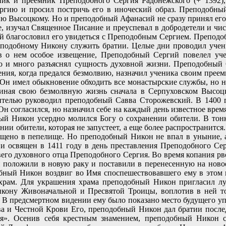
к и преемник Преподобного Сергия Радонежского (+ 1392),
ргию и просил постричь его в иноческий образ. Преподобный
 Высоцкому. Но и преподобный Афанасий не сразу принял его. 
, изучал Священное Писание и преуспевал в добродетели и чис
 благословил его увидеться с Преподобным Сергием. Преподобн
еподобному Никону служить братии. Целые дни проводил учен
 о нем особое извещение, Преподобный Сергий повелел учен
го и много разъяснял сущность духовной жизни. Преподобный 
вления, когда предался безмолвию, назначил ученика своим пре
 Он имел обыкновение обходить все монастырские службы, но ник
миная свою безмолвную жизнь сначала в Серпуховском Высоц
бителью руководил преподобный Савва Сторожевский. В 1400 г
н согласился, но назначил себе на каждый день известное время 
ый Никон усердно молился Богу о сохранении обители. В тон
нии обители, которая не запустеет, а еще более распространится
бращено в пепелище. Но преподобный Никон не впал в уныние, 
освящен в 1411 году в день преставления Преподобного Серг
его духовного отца Преподобного Сергия. Во время копания рв
положили в новую раку и поставили в перенесенную на новое 
ный Никон воздвиг во Имя споспешествовавшего ему в этом в
 храм. Для украшения храма преподобный Никон пригласил л
икону Живоначальной и Пресвятой Троицы, воплотив в ней т
 В предсмертном видении ему было показано место будущего у
а и Честной Крови Его, преподобный Никон дал братии последне
бя». Осенив себя крестным знамением, преподобный Никон с