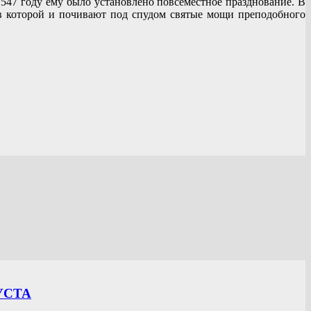
547 году ему было установлено повсеместное празднование. В
, в которой и почивают под спудом святые мощи преподобного
УСТА