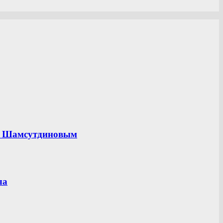
ом Шамсутдиновым
ла