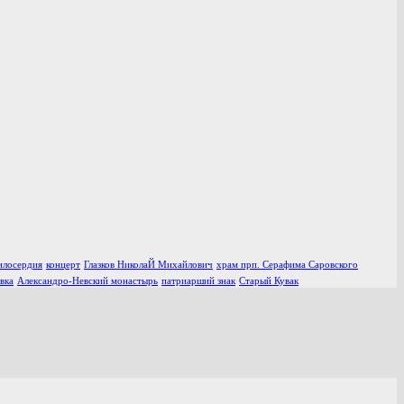
илосердия
концерт
Глазков НиколаЙ Михайлович
храм прп. Серафима Саровского
вка
Александро-Невский монастырь
патриарший знак
Старый Кувак