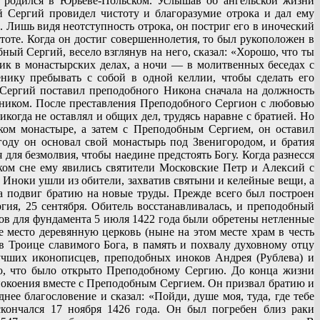
 родился в Юрьеве-Польском. Услышав об ангельской жизни
 Сергий провидел чистоту и благоразумие отрока и дал ему
Лишь видя неотступность отрока, он постриг его в иноческий
тоте. Когда он достиг совершеннолетия, то был рукоположен в
ый Сергий, весело взглянув на него, сказал: «Хорошо, что ты
ик в монастырских делах, а ночи — в молитвенных беседах с
ику пребывать с собой в одной келлии, чтобы сделать его
Сергий поставил преподобного Никона сначала на должность
емником. После преставления Преподобного Сергион с любовью
огда не оставлял и общих дел, трудясь наравне с братией. Но
ком монастыре, а затем с Преподобным Сергием, он оставил
оду он основал свой монастырь под Звенигородом, и братия
для безмолвия, чтобы наедине предстоять Богу. Когда разнесся
ком сне ему явились святители Московские Петр и Алексий с
. Иноки ушли из обители, захватив святыни и келейные вещи, а
а подвиг братию на новые труды. Прежде всего был построен
ия, 25 сентября. Обитель восстанавливалась, и преподобный
ов для фундамента 5 июля 1422 года были обретены нетленные
место деревянную церковь (ныне на этом месте храм в честь
 Троице славимого Бога, в память и похвалу духовному отцу
учших иконописцев, преподобных иноков Андрея (Рублева) и
о, что было открыто Преподобному Сергию. До конца жизни
покоения вместе с Преподобным Сергием. Он призвал братию и
е благословение и сказал: «Пойди, душе моя, туда, где тебе
кончался 17 ноября 1426 года. Он был погребен близ раки