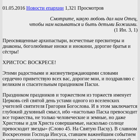
01.05.2016
Новости епархии
1,321 Просмотров
Смотрите, какую любовь дал нам Отец,
чтобы нам называться и быть детьми Божиими.
(1 Ин. 3, 1)
Преосвященные архипастыри, всечестные пресвитеры и
диаконы, боголюбивые иноки и инокини, дорогие братья и
сёстры!
ХРИСТОС ВОСКРЕСЕ!
Этими радостными и жизнеутверждающими словами
сердечно приветствую всех вас, дорогие мои, и поздравляю с
великим и спасительным праздником Пасхи.
Праздником праздников и торжеством из торжеств именует
Церковь сей святой день устами одного из вселенских
учителей святителя Григория Богослова. И в этом заключается
глубокий духовный смысл, ибо «настолько Пасха превосходит
все торжества, не только человеческие и земные, но даже
Христовы и для Христа совершаемые, насколько солнце
превосходит звезды» (Слово 45. На Святую Пасху). В славном
Воскресении Господа Иисуса, ставшем важнейшим событием
в истории спасения человеческого рода, заключается самый