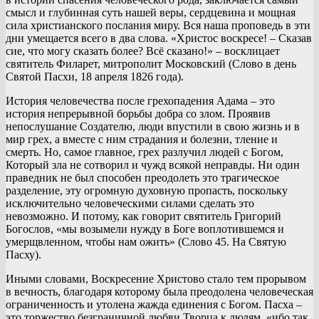
смысл и глубинная суть нашей веры, сердцевина и мощная
сила христианского послания миру. Вся наша проповедь в эти
дни умещается всего в два слова. «Христос воскресе! – Сказав
сие, что могу сказать более? Всё сказано!» – восклицает
святитель Филарет, митрополит Московский (Слово в день
Святой Пасхи, 18 апреля 1826 года).
История человечества после грехопадения Адама – это
история непрерывной борьбы добра со злом. Проявив
непослушание Создателю, люди впустили в свою жизнь и в
мир грех, а вместе с ним страдания и болезни, тление и
смерть. Но, самое главное, грех разлучил людей с Богом,
Который зла не сотворил и чужд всякой неправды. Ни один
праведник не был способен преодолеть это трагическое
разделение, эту огромную духовную пропасть, поскольку
исключительно человеческими силами сделать это
невозможно. И потому, как говорит святитель Григорий
Богослов, «мы возымели нужду в Боге воплотившемся и
умерщвленном, чтобы нам ожить» (Слово 45. На Святую
Пасху).
Иными словами, Воскресение Христово стало тем прорывом
в вечность, благодаря которому была преодолена человеческая
ограниченность и утолена жажда единения с Богом. Пасха –
это торжество безграничной любви Творца к людям, «ибо так