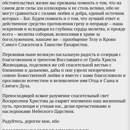
обстоятельствах жизни мы призваны помнить о том, что на
самом деле силы зла иллюзорны и не столь велики, ибо не
могут сравниться с силами любви и добра, единый источник
которых – Бог. Будем помнить и о том, что лучший ответ и
действенное средство противления греху и неправде – наша
искренняя и исходящая из глубины сердца молитва, и прежде
всего – молитва соборная, возносимая в храме за
богослужением, наипаче же – приобщение Телу и Крови
Самого Спасителя в Таинстве Евхаристии.
Переживая ныне великую пасхальную радость и созерцая с
благоговением и трепетом Восставшего от Гроба Христа
Жизнодавца, поделимся же сей спасительной вестью с
ближними и дальними, дабы и они узрели неизреченное
сияние Божественной любви и вместе с нами благословили и
прославили всечестное и великолепое имя Отца и Сына и
Святаго Духа.
Превосходящий всякое разумение спасительный свет
Воскресения Христова да озаряет неизменно наш жизненный
путь, просвещая и утешая нас, делая причастниками и
наследниками Небесного Царствия.
Радуйтесь, дорогие мои, ибо