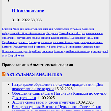
В Богоявление
31.01.2022
58,036
Епископ Мефодий
Альметьевская епархия
Альметьевск
Бугульма
Казанский
кафедральный собор г.Альметьевска
Литургия
Свято-Троицкий храм
епархиальное
управление
сестры милосердия
концерт
Глазков НиколаЙ Михайлович
храм прп.
Серафима Саровского
Татнефть
Совета православной молодежи
Священномученик
Ермоген
Рождественский фестиваль
г. Бавлы
Рустам Минниханов
Спасское
храм
Вознесения Господня
Кара-Елга
Сосновка
Александро-Невский монастырь
патриарший
знак
Старый Кувак
Православие в Альметьевской епархии
АКТУАЛЬНАЯ АНАЛИТИКА
Патриаршее обращение по случаю празднования Дня
православной молодежи
15.02.2026
Обращение Святейшего Патриарха Кирилла по случаю
Дня трезвости
11.09.2025
Защита своей веры и своей культуры
10.09.2025
В ходе заседания Высшего Церковного Совета было