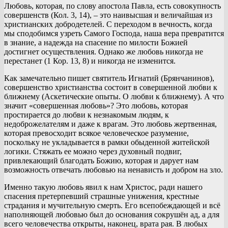
Любовь, которая, по слову апостола Павла, есть совокупность
совершенств (Кол. 3, 14), – это наивысшая и величайшая из
христианских добродетелей. С переходом в вечность, когда
мы сподобимся узреть Самого Господа, наша вера превратится
в знание, а надежда на спасение по милости Божией
достигнет осуществления. Однако же любовь никогда не
перестанет (1 Кор. 13, 8) и никогда не изменится.
Как замечательно пишет святитель Игнатий (Брянчанинов),
совершенство христианства состоит в совершенной любви к
ближнему (Аскетические опыты. О любви к ближнему). А что
значит «совершенная любовь»? Это любовь, которая
простирается до любви к незнакомым людям, к
недоброжелателям и даже к врагам. Это любовь жертвенная,
которая превосходит всякое человеческое разумение,
поскольку не укладывается в рамки обыденной житейской
логики. Стяжать ее можно через духовный подвиг,
привлекающий благодать Божию, которая и дарует нам
возможность отвечать любовью на ненависть и добром на зло.
Именно такую любовь явил к нам Христос, ради нашего
спасения претерпевший страшные унижения, крестные
страдания и мучительную смерть. Его всепобеждающей и всё
наполняющей любовью был до основания сокрушён ад, а для
всего человечества открыты, наконец, врата рая. В любых