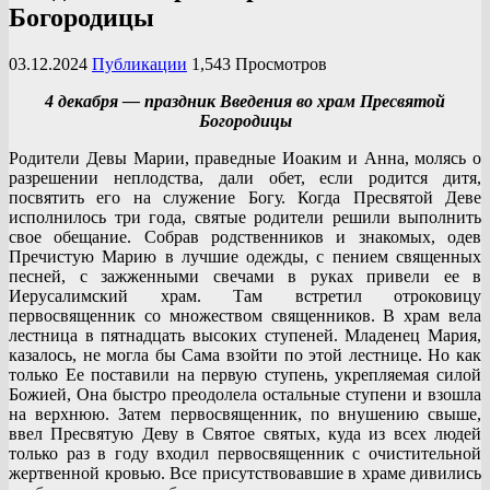
Богородицы
03.12.2024
Публикации
1,543 Просмотров
4 декабря — праздник Введения во храм Пресвятой
Богородицы
Родители Девы Марии, праведные Иоаким и Анна, молясь о
разрешении неплодства, дали обет, если родится дитя,
посвятить его на служение Богу. Когда Пресвятой Деве
исполнилось три года, святые родители решили выполнить
свое обещание. Собрав родственников и знакомых, одев
Пречистую Марию в лучшие одежды, с пением священных
песней, с зажженными свечами в руках привели ее в
Иерусалимский храм. Там встретил отроковицу
первосвященник со множеством священников. В храм вела
лестница в пятнадцать высоких ступеней. Младенец Мария,
казалось, не могла бы Сама взойти по этой лестнице. Но как
только Ее поставили на первую ступень, укрепляемая силой
Божией, Она быстро преодолела остальные ступени и взошла
на верхнюю. Затем первосвященник, по внушению свыше,
ввел Пресвятую Деву в Святое святых, куда из всех людей
только раз в году входил первосвященник с очистительной
жертвенной кровью. Все присутствовавшие в храме дивились