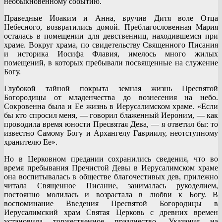
необыкновенному событию.
Праведные Иоаким и Анна, вручив Дитя воле Отца
Небесного, возвратились домой. Преблагословенная Мария
осталась в помещении для девственниц, находившемся при
храме. Вокруг храма, по свидетельству Священного Писания
и историка Иосифа Флавия, имелось много жилых
помещений, в которых пребывали посвященные на служение
Богу.
Глубокой тайной покрыта земная жизнь Пресвятой
Богородицы от младенчества до вознесения на небо.
Сокровенна была и Ее жизнь в Иерусалимском храме. «Если
бы кто спросил меня, — говорил блаженный Иероним, — как
проводила время юности Пресвятая Дева, — я ответил бы: то
известно Самому Богу и Архангелу Гавриилу, неотступному
хранителю Ее».
Но в Церковном предании сохранились сведения, что во
время пребывания Пречистой Девы в Иерусалимском храме
она воспитывалась в обществе благочестивых дев, прилежно
читала Священное Писание, занималась рукоделием,
постоянно молилась и возрастала в любви к Богу. В
воспоминание Введения Пресвятой Богородицы в
Иерусалимский храм Святая Церковь с древних времен
установила торжественное празднество. Указания на