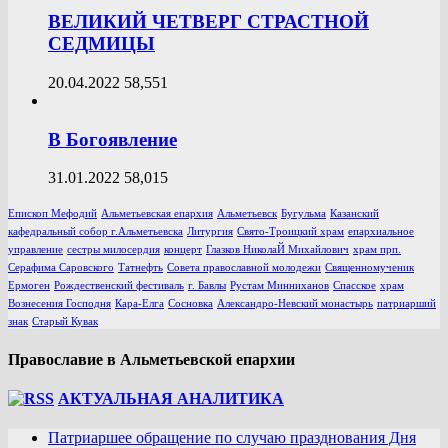
ВЕЛИКИЙ ЧЕТВЕРГ СТРАСТНОЙ
СЕДМИЦЫ
20.04.2022
58,551
В Богоявление
31.01.2022
58,015
Епископ Мефодий
Альметьевская епархия
Альметьевск
Бугульма
Казанский
кафедральный собор г.Альметьевска
Литургия
Свято-Троицкий храм
епархиальное
управление
сестры милосердия
концерт
Глазков НиколаЙ Михайлович
храм прп.
Серафима Саровского
Татнефть
Совета православной молодежи
Священномученик
Ермоген
Рождественский фестиваль
г. Бавлы
Рустам Минниханов
Спасское
храм
Вознесения Господня
Кара-Елга
Сосновка
Александро-Невский монастырь
патриарший
знак
Старый Кувак
Православие в Альметьевской епархии
АКТУАЛЬНАЯ АНАЛИТИКА
Патриаршее обращение по случаю празднования Дня