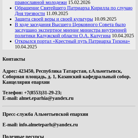
православной молодежи
15.02.2026
Обращение Святейшего Патриарха Кирилла по случаю
Дня трезвости
11.09.2025
Защита своей веры и своей культуры
10.09.2025
В ходе заседания Высшего Церковного Совета было
заслушано экспертное мнение министра внутренней
политики Калужской области О.А. Калугина
10.04.2025
Открылся портал «Крестный путь Патриарха Тихона»
10.04.2025
Контакты
Адрес: 423450, Республика Татарстан, г.Альметьевск,
Соборная площадь, д. 1, Казанский кафедральный собор.
Канцелярия епархии
Телефон: +7(8553)31-29-23;
E-mail:
almet.eparhia@yandex.ru
Пресс-служба Альметьевской епархии
E-mail:
info.almeteparh@yandex.ru
Полезные ресурсы