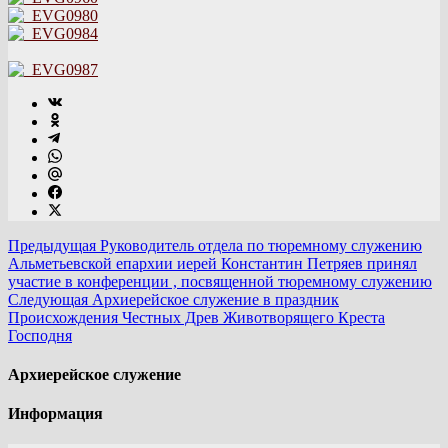
Предыдущая
Руководитель отдела по тюремному служению
Альметьевской епархии иерей Константин Петряев принял
участие в конференции , посвященной тюремному служению
Следующая
Архиерейское служение в праздник
Происхождения Честных Древ Животворящего Креста
Господня
Архиерейское служение
Информация