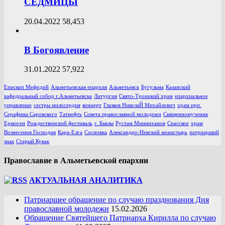
СЕДМИЦЫ
20.04.2022
58,453
В Богоявление
31.01.2022
57,922
Епископ Мефодий
Альметьевская епархия
Альметьевск
Бугульма
Казанский
кафедральный собор г.Альметьевска
Литургия
Свято-Троицкий храм
епархиальное
управление
сестры милосердия
концерт
Глазков НиколаЙ Михайлович
храм прп.
Серафима Саровского
Татнефть
Совета православной молодежи
Священномученик
Ермоген
Рождественский фестиваль
г. Бавлы
Рустам Минниханов
Спасское
храм
Вознесения Господня
Кара-Елга
Сосновка
Александро-Невский монастырь
патриарший
знак
Старый Кувак
Православие в Альметьевской епархии
АКТУАЛЬНАЯ АНАЛИТИКА
Патриаршее обращение по случаю празднования Дня
православной молодежи
15.02.2026
Обращение Святейшего Патриарха Кирилла по случаю