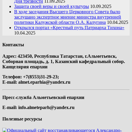
Дня трезвости
11.09.2025
Защита своей веры и своей культуры
10.09.2025
В ходе заседания Высшего Церковного Совета было
заслушано экспертное мнение министра внутренней
политики Калужской области О.А. Калугина
10.04.2025
Открылся портал «Крестный путь Патриарха Тихона»
10.04.2025
Контакты
Адрес: 423450, Республика Татарстан, г.Альметьевск,
Соборная площадь, д. 1, Казанский кафедральный собор.
Канцелярия епархии
Телефон: +7(8553)31-29-23;
E-mail:
almet.eparhia@yandex.ru
Пресс-служба Альметьевской епархии
E-mail:
info.almeteparh@yandex.ru
Полезные ресурсы