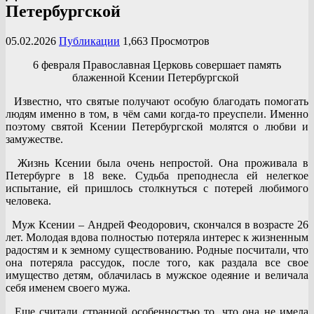
Петербургской
05.02.2026
Публикации
1,663 Просмотров
6 февраля Православная Церковь совершает память
блаженной Ксении Петербургской
Известно, что святые получают особую благодать помогать
людям именно в том, в чём сами когда-то преуспели. Именно
поэтому святой Ксении Петербургской молятся о любви и
замужестве.
Жизнь Ксении была очень непростой. Она проживала в
Петербурге в 18 веке. Судьба преподнесла ей нелегкое
испытание, ей пришлось столкнуться с потерей любимого
человека.
Муж Ксении – Андрей Феодорович, скончался в возрасте 26
лет. Молодая вдова полностью потеряла интерес к жизненным
радостям и к земному существованию. Родные посчитали, что
она потеряла рассудок, после того, как раздала все свое
имущество детям, облачилась в мужское одеяние и величала
себя именем своего мужа.
Еще считали странной особенностью то, что она не имела