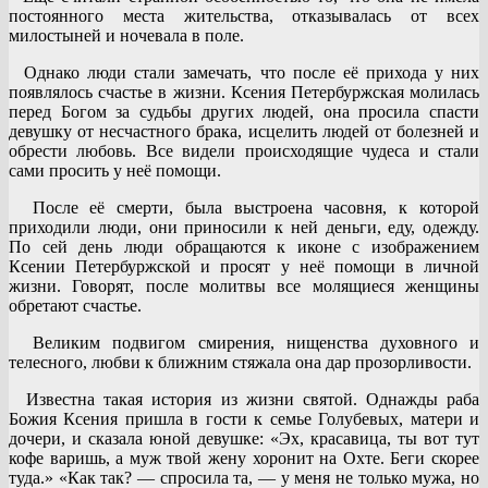
постоянного места жительства, отказывалась от всех
милостыней и ночевала в поле.
Однако люди стали замечать, что после её прихода у них
появлялось счастье в жизни. Ксения Петербуржская молилась
перед Богом за судьбы других людей, она просила спасти
девушку от несчастного брака, исцелить людей от болезней и
обрести любовь. Все видели происходящие чудеса и стали
сами просить у неё помощи.
После её смерти, была выстроена часовня, к которой
приходили люди, они приносили к ней деньги, еду, одежду.
По сей день люди обращаются к иконе с изображением
Ксении Петербуржской и просят у неё помощи в личной
жизни. Говорят, после молитвы все молящиеся женщины
обретают счастье.
Великим подвигом смирения, нищенства духовного и
телесного, любви к ближним стяжала она дар прозорливости.
Известна такая история из жизни святой. Однажды раба
Божия Ксения пришла в гости к семье Голубевых, матери и
дочери, и сказала юной девушке: «Эх, красавица, ты вот тут
кофе варишь, а муж твой жену хоронит на Охте. Беги скорее
туда.» «Как так? — спросила та, — у меня не только мужа, но