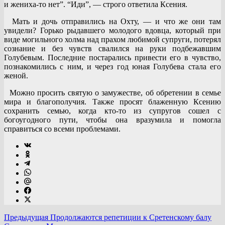
и жениха-то нет”. “Иди”, — строго ответила Ксения.
Мать и дочь отправились на Охту, — и что же они там
увидели? Горько рыдавшего молодого вдовца, который при
виде могильного холма над прахом любимой супруги, потерял
сознание и без чувств свалился на руки подбежавшим
Голубевым. Последние постарались привести его в чувство,
познакомились с ним, и через год юная Голубева стала его
женой.
Можно просить святую о замужестве, об обретении в семье
мира и благополучия. Также просят блаженную Ксению
сохранить семью, когда кто-то из супругов сошел с
богоугодного пути, чтобы она вразумила и помогла
справиться со всеми проблемами.
Предыдущая
Продолжаются репетиции к Сретенскому балу