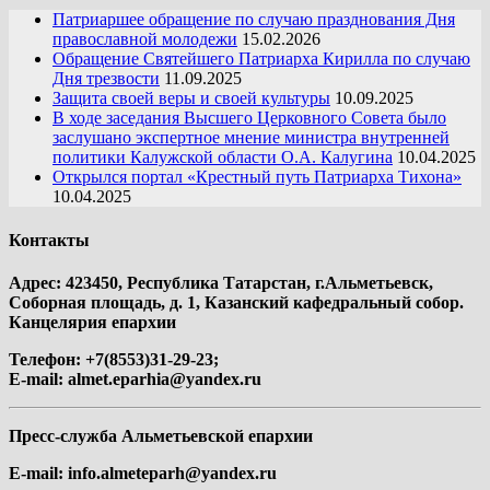
Патриаршее обращение по случаю празднования Дня
православной молодежи
15.02.2026
Обращение Святейшего Патриарха Кирилла по случаю
Дня трезвости
11.09.2025
Защита своей веры и своей культуры
10.09.2025
В ходе заседания Высшего Церковного Совета было
заслушано экспертное мнение министра внутренней
политики Калужской области О.А. Калугина
10.04.2025
Открылся портал «Крестный путь Патриарха Тихона»
10.04.2025
Контакты
Адрес: 423450, Республика Татарстан, г.Альметьевск,
Соборная площадь, д. 1, Казанский кафедральный собор.
Канцелярия епархии
Телефон: +7(8553)31-29-23;
E-mail:
almet.eparhia@yandex.ru
Пресс-служба Альметьевской епархии
E-mail:
info.almeteparh@yandex.ru