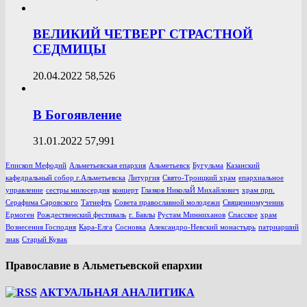
ВЕЛИКИЙ ЧЕТВЕРГ СТРАСТНОЙ
СЕДМИЦЫ
20.04.2022
58,526
В Богоявление
31.01.2022
57,991
Епископ Мефодий
Альметьевская епархия
Альметьевск
Бугульма
Казанский
кафедральный собор г.Альметьевска
Литургия
Свято-Троицкий храм
епархиальное
управление
сестры милосердия
концерт
Глазков НиколаЙ Михайлович
храм прп.
Серафима Саровского
Татнефть
Совета православной молодежи
Священномученик
Ермоген
Рождественский фестиваль
г. Бавлы
Рустам Минниханов
Спасское
храм
Вознесения Господня
Кара-Елга
Сосновка
Александро-Невский монастырь
патриарший
знак
Старый Кувак
Православие в Альметьевской епархии
АКТУАЛЬНАЯ АНАЛИТИКА