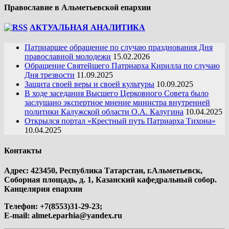
Православие в Альметьевской епархии
АКТУАЛЬНАЯ АНАЛИТИКА
Патриаршее обращение по случаю празднования Дня
православной молодежи
15.02.2026
Обращение Святейшего Патриарха Кирилла по случаю
Дня трезвости
11.09.2025
Защита своей веры и своей культуры
10.09.2025
В ходе заседания Высшего Церковного Совета было
заслушано экспертное мнение министра внутренней
политики Калужской области О.А. Калугина
10.04.2025
Открылся портал «Крестный путь Патриарха Тихона»
10.04.2025
Контакты
Адрес: 423450, Республика Татарстан, г.Альметьевск,
Соборная площадь, д. 1, Казанский кафедральный собор.
Канцелярия епархии
Телефон: +7(8553)31-29-23;
E-mail:
almet.eparhia@yandex.ru