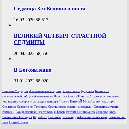
Седмица 3-я Великого поста
16.03.2020
58,613
ВЕЛИКИЙ ЧЕТВЕРГ СТРАСТНОЙ
СЕДМИЦЫ
20.04.2022
58,556
В Богоявление
31.01.2022
58,020
Епископ Мефодий
Альметьевская епархия
Альметьевск
Бугульма
Казанский
кафедральный собор г.Альметьевска
Литургия
Свято-Троицкий храм
епархиальное
управление
сестры милосердия
концерт
Глазков НиколаЙ Михайлович
храм прп.
Серафима Саровского
Татнефть
Совета православной молодежи
Священномученик
Ермоген
Рождественский фестиваль
г. Бавлы
Рустам Минниханов
Спасское
храм
Вознесения Господня
Кара-Елга
Сосновка
Александро-Невский монастырь
патриарший
знак
Старый Кувак