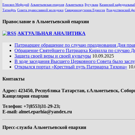
Епископ Мефодий
Альметьевская епархия
Альметьевск
Бугульма
Казанский кафедральный
Татнефть
Совета православной молодежи
Священномученик Ермоген
Рождественский фе
Православие в Альметьевской епархии
АКТУАЛЬНАЯ АНАЛИТИКА
Патриаршее обращение по случаю празднования Дня пра
Обращение Святейшего Патриарха Кирилла по случаю Дн
Защита своей веры и своей культуры
10.09.2025
В ходе заседания Высшего Церковного Совета было засл
Открылся портал «Крестный путь Патриарха Тихона»
10.
Контакты
Адрес: 423450, Республика Татарстан, г.Альметьевск, Собор
Канцелярия епархии
Телефон: +7(8553)31-29-23;
E-mail:
almet.eparhia@yandex.ru
Пресс-служба Альметьевской епархии