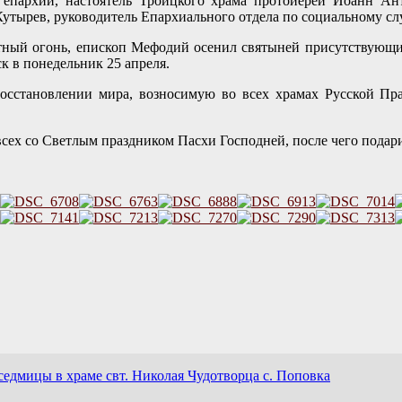
епархии, настоятель Троицкого храма протоиерей Иоанн Ан
Кутырев, руководитель Епархиального отдела по социальному с
ный огонь, епископ Мефодий осенил святыней присутствующих 
к в понедельник 25 апреля.
осстановлении мира, возносимую во всех храмах Русской Пр
сех со Светлым праздником Пасхи Господней, после чего пода
едмицы в храме свт. Николая Чудотворца с. Поповка