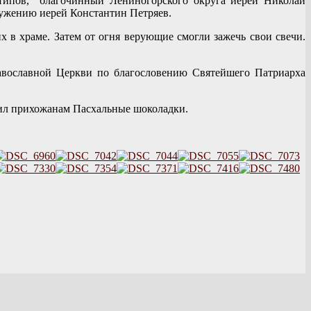
типов, благочинный Лениногорского округа иерей Николай
лужению иерей Константин Петряев.
в храме. Затем от огня верующие смогли зажечь свои свечи.
авославной Церкви по благословению Святейшего Патриарха
рил прихожанам Пасхальные шоколадки.