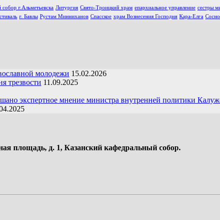
 собор г.Альметьевска
Литургия
Свято-Троицкий храм
епархиальное управление
сестры м
стиваль
г. Бавлы
Рустам Минниханов
Спасское
храм Вознесения Господня
Кара-Елга
Сосно
вославной молодежи
15.02.2026
я трезвости
11.09.2025
ушано экспертное мнение министра внутренней политики Калуж
04.2025
ная площадь, д. 1, Казанский кафедральный собор.