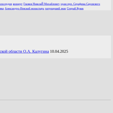
илосердия
концерт
Глазков НиколаЙ Михайлович
храм прп. Серафима Саровского
вка
Александро-Невский монастырь
патриарший знак
Старый Кувак
ской области О.А. Калугина
10.04.2025