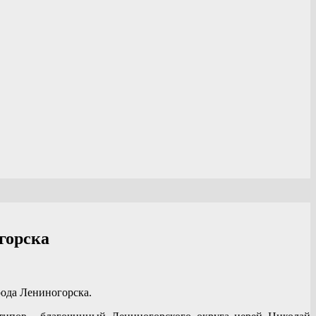
горска
ода Лениногорска.