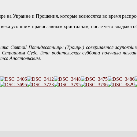
.
е на Украине и Прошения, которые возносятся во время распро
 века усопшим православным христианам,
после чего владыка 
ика Святой Пятидесятницы (Троицы) совершается заупокойное 
о Страшном Суде. Эта родительская суббота получила названи
ется Апостольским.