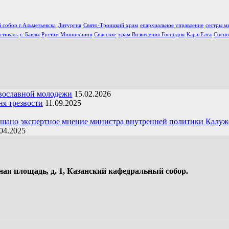
 собор г.Альметьевска
Литургия
Свято-Троицкий храм
епархиальное управление
сестры м
стиваль
г. Бавлы
Рустам Минниханов
Спасское
храм Вознесения Господня
Кара-Елга
Сосно
вославной молодежи
15.02.2026
я трезвости
11.09.2025
ушано экспертное мнение министра внутренней политики Калуж
04.2025
ная площадь, д. 1, Казанский кафедральный собор.