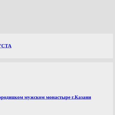
УСТА
ородицком мужском монастыре г.Казани