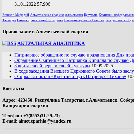
31.01.2022
57,906
Епископ Мефодий
Альметьевская епархия
Альметьевск
Бугульма
Казанский кафедральный
Татнефть
Совета православной молодежи
Священномученик Ермоген
Рождественский фе
Православие в Альметьевской епархии
АКТУАЛЬНАЯ АНАЛИТИКА
Патриаршее обращение по случаю празднования Дня пра
Обращение Святейшего Патриарха Кирилла по случаю Дн
Защита своей веры и своей культуры
10.09.2025
В ходе заседания Высшего Церковного Совета было засл
Открылся портал «Крестный путь Патриарха Тихона»
10.
Контакты
Адрес: 423450, Республика Татарстан, г.Альметьевск, Собор
Канцелярия епархии
Телефон: +7(8553)31-29-23;
E-mail:
almet.eparhia@yandex.ru