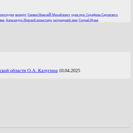
илосердия
концерт
Глазков НиколаЙ Михайлович
храм прп. Серафима Саровского
вка
Александро-Невский монастырь
патриарший знак
Старый Кувак
ской области О.А. Калугина
10.04.2025