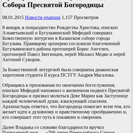
Собора Пресвятой Богородицы
08.01.2015
Новости епархии
1,157 Просмотров
8 января, в попразднество Рождества Христова, епископ
Альметьевский и Бугульминский Мефодий совершил
Божественную литургию в Казанском соборе города
Бугульма. Правящему архиерею сослужили благочинный
Бугульминского района протоиерей Борис Ангелич,
протоиерей Павел Звегинцев, иерей Михаил Медко и иерей
Антоний Суворов.
За Божественной литургией была совершена диаконская
хиротония студента II курса ПСТГУ Андрея Масалова.
Обращаясь к прихожанам по окончании богослужения,
епископ Мефодий напомнил о жизненном подвиге Пресвятой
Богородицы и призвал молиться Деве Марии как Заступнице
каждой человеческой души, взыскующей спасения.
Архипастырь отметил, что Богородица помогает всем тем, кто
желает идти к духовному и нравственному преображению и,
кто совершает этот путь в покаянии и смирении.
Далее Владыка со словами благодарности вручил
Патриарший знак — «700-летие Преподобного Сергия