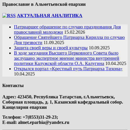
Православие в Альметьевской епархии
АКТУАЛЬНАЯ АНАЛИТИКА
Патриаршее обращение по случаю празднования Дня
православной молодежи
15.02.2026
Обращение Святейшего Патриарха Кирилла по случаю
Дня трезвости
11.09.2025
Защита своей веры и своей культуры
10.09.2025
В ходе заседания Высшего Церковного Совета было
заслушано экспертное мнение министра внутренней
политики Калужской области О.А. Калугина
10.04.2025
Открылся портал «Крестный путь Патриарха Тихона»
10.04.2025
Контакты
Адрес: 423450, Республика Татарстан, г.Альметьевск,
Соборная площадь, д. 1, Казанский кафедральный собор.
Канцелярия епархии
Телефон: +7(8553)31-29-23;
E-mail:
almet.eparhia@yandex.ru