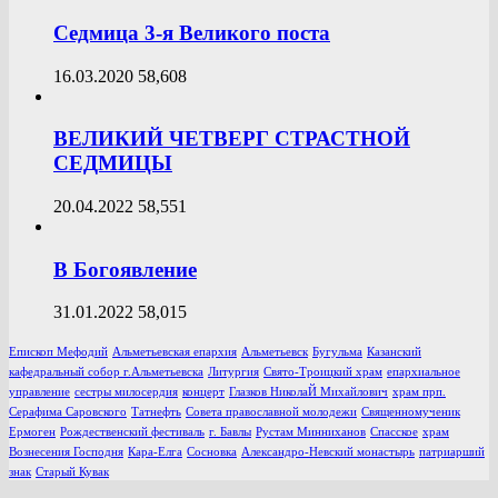
Седмица 3-я Великого поста
16.03.2020
58,608
ВЕЛИКИЙ ЧЕТВЕРГ СТРАСТНОЙ
СЕДМИЦЫ
20.04.2022
58,551
В Богоявление
31.01.2022
58,015
Епископ Мефодий
Альметьевская епархия
Альметьевск
Бугульма
Казанский
кафедральный собор г.Альметьевска
Литургия
Свято-Троицкий храм
епархиальное
управление
сестры милосердия
концерт
Глазков НиколаЙ Михайлович
храм прп.
Серафима Саровского
Татнефть
Совета православной молодежи
Священномученик
Ермоген
Рождественский фестиваль
г. Бавлы
Рустам Минниханов
Спасское
храм
Вознесения Господня
Кара-Елга
Сосновка
Александро-Невский монастырь
патриарший
знак
Старый Кувак