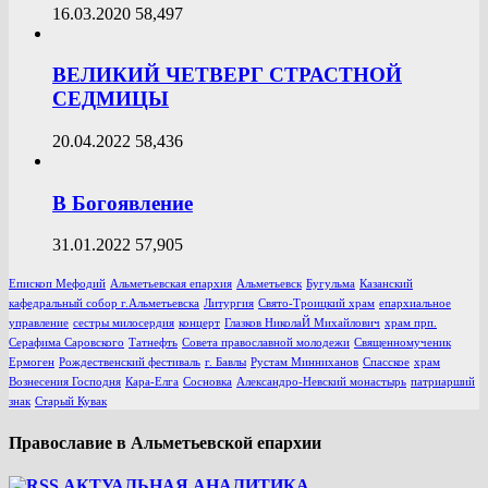
16.03.2020
58,497
ВЕЛИКИЙ ЧЕТВЕРГ СТРАСТНОЙ
СЕДМИЦЫ
20.04.2022
58,436
В Богоявление
31.01.2022
57,905
Епископ Мефодий
Альметьевская епархия
Альметьевск
Бугульма
Казанский
кафедральный собор г.Альметьевска
Литургия
Свято-Троицкий храм
епархиальное
управление
сестры милосердия
концерт
Глазков НиколаЙ Михайлович
храм прп.
Серафима Саровского
Татнефть
Совета православной молодежи
Священномученик
Ермоген
Рождественский фестиваль
г. Бавлы
Рустам Минниханов
Спасское
храм
Вознесения Господня
Кара-Елга
Сосновка
Александро-Невский монастырь
патриарший
знак
Старый Кувак
Православие в Альметьевской епархии
АКТУАЛЬНАЯ АНАЛИТИКА