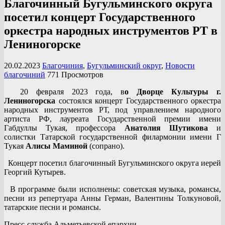
Благочинный Бугульминского округа
посетил концерт Государственного
оркестра народных инструментов РТ в
Лениногорске
20.02.2023
Благочиния
,
Бугульминский округ
,
Новости
благочиний
771 Просмотров
20 февраля 2023 года, в
о Дворце Культуры г.
Лениногорска
состоялся концерт Государственного оркестра
народных инструментов РТ, под управлением народного
артиста РФ, лауреата Государственной премии имени
Габдуллы Тукая, профессора
Анатолия Шутикова
и
солистки Татарской государственной филармонии имени Г
Тукая
Алисы Маминой
(сопрано).
Концерт посетил благочинный Бугульминского округа иерей
Георгий Кутырев.
В программе были исполнены: советская музыка, романсы,
песни из репертуара Анны Герман, Валентины Толкуновой,
татарские песни и романсы.
Пресс-служба Альметьевской епархии