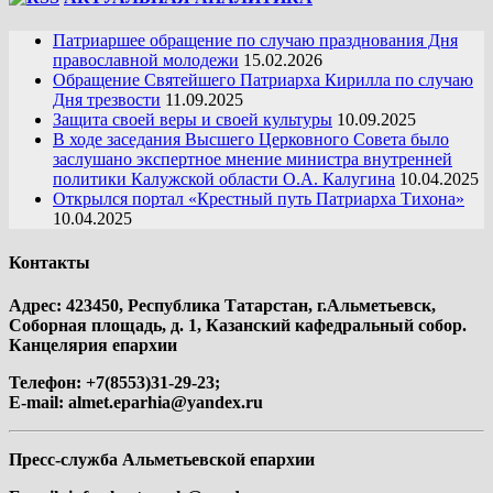
Патриаршее обращение по случаю празднования Дня
православной молодежи
15.02.2026
Обращение Святейшего Патриарха Кирилла по случаю
Дня трезвости
11.09.2025
Защита своей веры и своей культуры
10.09.2025
В ходе заседания Высшего Церковного Совета было
заслушано экспертное мнение министра внутренней
политики Калужской области О.А. Калугина
10.04.2025
Открылся портал «Крестный путь Патриарха Тихона»
10.04.2025
Контакты
Адрес: 423450, Республика Татарстан, г.Альметьевск,
Соборная площадь, д. 1, Казанский кафедральный собор.
Канцелярия епархии
Телефон: +7(8553)31-29-23;
E-mail:
almet.eparhia@yandex.ru
Пресс-служба Альметьевской епархии