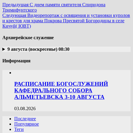
Предыдущая
С днем памяти святителя Спиридона
Тримифунтского
Следующая
Видеорепортаж с освящения и установки куполов
и крестов для храма Покрова Пресвятой Богородицы в селе
Кичуй( ЮВТ)
Архиерейское служение
9 августа (воскресенье) 08:30
Информация
РАСПИСАНИЕ БОГОСЛУЖЕНИЙ
КАФЕДРАЛЬНОГО СОБОРА
АЛЬМЕТЬЕВСКА 3-10 АВГУСТА
03.08.2026
Последнее
Популярное
Теги