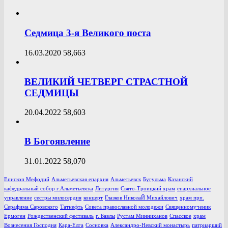
Седмица 3-я Великого поста
16.03.2020
58,663
ВЕЛИКИЙ ЧЕТВЕРГ СТРАСТНОЙ
СЕДМИЦЫ
20.04.2022
58,603
В Богоявление
31.01.2022
58,070
Епископ Мефодий
Альметьевская епархия
Альметьевск
Бугульма
Казанский
кафедральный собор г.Альметьевска
Литургия
Свято-Троицкий храм
епархиальное
управление
сестры милосердия
концерт
Глазков НиколаЙ Михайлович
храм прп.
Серафима Саровского
Татнефть
Совета православной молодежи
Священномученик
Ермоген
Рождественский фестиваль
г. Бавлы
Рустам Минниханов
Спасское
храм
Вознесения Господня
Кара-Елга
Сосновка
Александро-Невский монастырь
патриарший