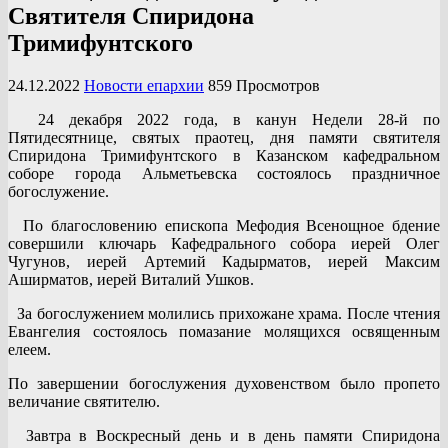
Святителя Спиридона
Тримифунтского
24.12.2022
Новости епархии
859 Просмотров
24 декабря 2022 года, в канун Недели 28-й по
Пятидесятнице, святых праотец, дня памяти святителя
Спиридона Тримифунтского в Казанском кафедральном
соборе города Альметьевска состоялось праздничное
богослужение.
По благословению епископа Мефодия Всенощное бдение
совершили ключарь Кафедрального собора иерей Олег
Чугунов, иерей Артемий Кадырматов, иерей Максим
Аширматов, иерей Виталий Ушков.
За богослужением молились прихожане храма. После чтения
Евангелия состоялось помазание молящихся освященным
елеем.
По завершении богослужения духовенством было пропето
величание святителю.
Завтра в Воскресный день и в день памяти Спиридона