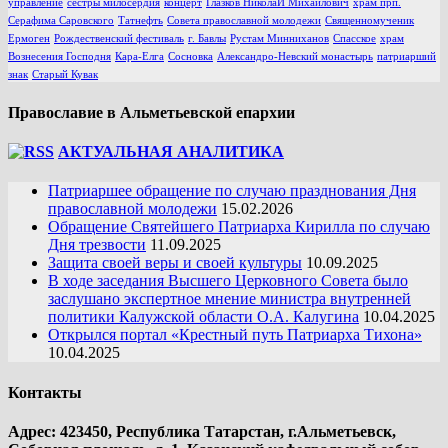
управление
сестры милосердия
концерт
Глазков НиколаЙ Михайлович
храм прп.
Серафима Саровского
Татнефть
Совета православной молодежи
Священномученик
Ермоген
Рождественский фестиваль
г. Бавлы
Рустам Минниханов
Спасское
храм
Вознесения Господня
Кара-Елга
Сосновка
Александро-Невский монастырь
патриарший
знак
Старый Кувак
Православие в Альметьевской епархии
АКТУАЛЬНАЯ АНАЛИТИКА
Патриаршее обращение по случаю празднования Дня
православной молодежи
15.02.2026
Обращение Святейшего Патриарха Кирилла по случаю
Дня трезвости
11.09.2025
Защита своей веры и своей культуры
10.09.2025
В ходе заседания Высшего Церковного Совета было
заслушано экспертное мнение министра внутренней
политики Калужской области О.А. Калугина
10.04.2025
Открылся портал «Крестный путь Патриарха Тихона»
10.04.2025
Контакты
Адрес: 423450, Республика Татарстан, г.Альметьевск,