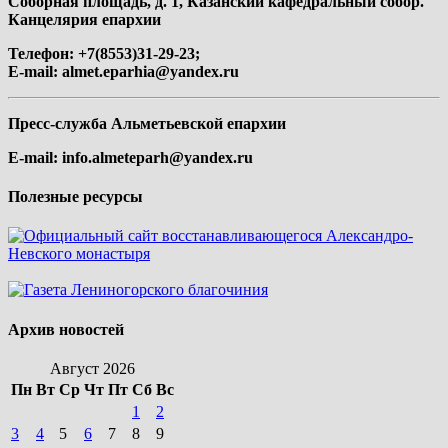
Соборная площадь, д. 1, Казанский кафедральный собор.
Канцелярия епархии
Телефон: +7(8553)31-29-23;
E-mail:
almet.eparhia@yandex.ru
Пресс-служба Альметьевской епархии
E-mail:
info.almeteparh@yandex.ru
Полезные ресурсы
Архив новостей
Август 2026
Пн
Вт
Ср
Чт
Пт
Сб
Вс
1
2
3
4
5
6
7
8
9