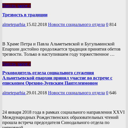
Читать далее »
Трезвость в традиции
almeteparhia
15.02.2018
Новости социального отдела
0
814
В Храме Петра и Павла Альметьевской и Бугульминской
Епархии достойно продолжается традиция принятия обетов
трезвости. Только в наступившем году торжественное …
Читать далее »
Руководитель отдела социального служения
Альметьевской епархии принял участие во встрече с
епископом Орехово-Зуевским Пантелеимоном
almeteparhia
29.01.2018
Новости социального отдела
0
646
24 января 2018 года в рамках социального направления XXVI
Международных Рождественских образовательных чтений
прошла встреча председателя Синодального отдела по
церковной …