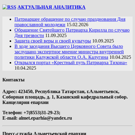
АКТУАЛЬНАЯ АНАЛИТИКА
Патриаршее обращение по случаю празднования Дня
православной молодежи
15.02.2026
Обращение Святейшего Патриарха Кирилла по случаю
Дня трезвости
11.09.2025
Защита своей веры и своей культуры
10.09.2025
В ходе заседания Высшего Церковного Совета было
заслушано экспертное мнение министра внутренней
политики Калужской области О.А. Калугина
10.04.2025
Открылся портал «Крестный путь Патриарха Тихона»
10.04.2025
Контакты
Адрес: 423450, Республика Татарстан, г.Альметьевск,
Соборная площадь, д. 1, Казанский кафедральный собор.
Канцелярия епархии
Телефон: +7(8553)31-29-23;
E-mail:
almet.eparhia@yandex.ru
Пресс-служба Альметьевской епархии