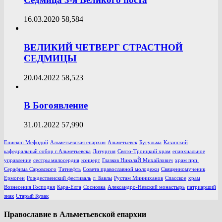
16.03.2020
58,584
ВЕЛИКИЙ ЧЕТВЕРГ СТРАСТНОЙ
СЕДМИЦЫ
20.04.2022
58,523
В Богоявление
31.01.2022
57,990
Епископ Мефодий
Альметьевская епархия
Альметьевск
Бугульма
Казанский
кафедральный собор г.Альметьевска
Литургия
Свято-Троицкий храм
епархиальное
управление
сестры милосердия
концерт
Глазков НиколаЙ Михайлович
храм прп.
Серафима Саровского
Татнефть
Совета православной молодежи
Священномученик
Ермоген
Рождественский фестиваль
г. Бавлы
Рустам Минниханов
Спасское
храм
Вознесения Господня
Кара-Елга
Сосновка
Александро-Невский монастырь
патриарший
знак
Старый Кувак
Православие в Альметьевской епархии