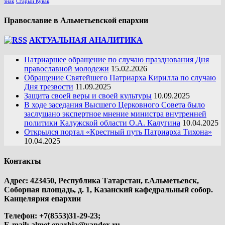
знак
Старый Кувак
Православие в Альметьевской епархии
АКТУАЛЬНАЯ АНАЛИТИКА
Патриаршее обращение по случаю празднования Дня
православной молодежи
15.02.2026
Обращение Святейшего Патриарха Кирилла по случаю
Дня трезвости
11.09.2025
Защита своей веры и своей культуры
10.09.2025
В ходе заседания Высшего Церковного Совета было
заслушано экспертное мнение министра внутренней
политики Калужской области О.А. Калугина
10.04.2025
Открылся портал «Крестный путь Патриарха Тихона»
10.04.2025
Контакты
Адрес: 423450, Республика Татарстан, г.Альметьевск,
Соборная площадь, д. 1, Казанский кафедральный собор.
Канцелярия епархии
Телефон: +7(8553)31-29-23;
E-mail:
almet.eparhia@yandex.ru