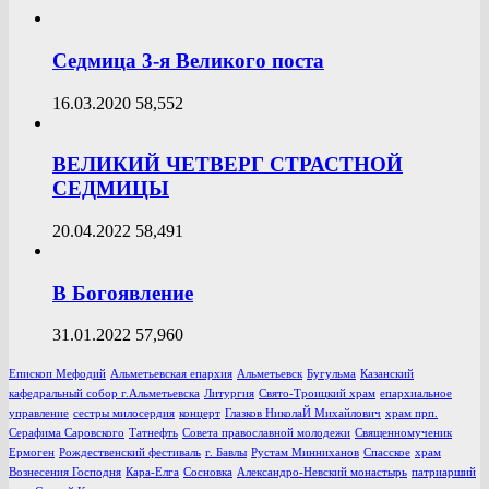
Седмица 3-я Великого поста
16.03.2020
58,552
ВЕЛИКИЙ ЧЕТВЕРГ СТРАСТНОЙ
СЕДМИЦЫ
20.04.2022
58,491
В Богоявление
31.01.2022
57,960
Епископ Мефодий
Альметьевская епархия
Альметьевск
Бугульма
Казанский
кафедральный собор г.Альметьевска
Литургия
Свято-Троицкий храм
епархиальное
управление
сестры милосердия
концерт
Глазков НиколаЙ Михайлович
храм прп.
Серафима Саровского
Татнефть
Совета православной молодежи
Священномученик
Ермоген
Рождественский фестиваль
г. Бавлы
Рустам Минниханов
Спасское
храм
Вознесения Господня
Кара-Елга
Сосновка
Александро-Невский монастырь
патриарший