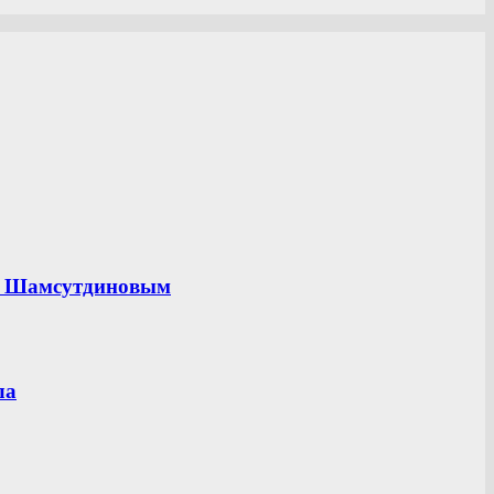
ом Шамсутдиновым
ла