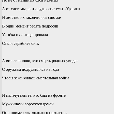
Но не от маминых слов нежных
А от системы, а от орудия системы «Ураган»
И детство их закончилось сию же
В один момент ребята подросли
Улыбка их с лица пропала
Стали серьёзнее они.
А вот те юноши, кто смерть родных увидел
С оружьем подружились на года
Чтобы закончилась смертельная война
И мальчуганы те, кто был на фронте
Мужчинами воротятся домой
Они пример для молодого поколения