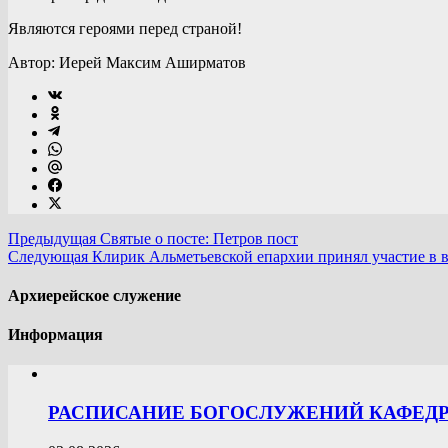
Являются героями перед страной!
Автор: Иерей Максим Аширматов
Предыдущая
Святые о посте: Петров пост
Следующая
Клирик Альметьевской епархии принял участие в в
Архиерейское служение
Информация
РАСПИСАНИЕ БОГОСЛУЖЕНИЙ КАФЕДРА