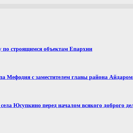
у по строящимся объектам Епархии
опа Мефодия с заместителем главы района Айдар
села Юсупкино перед началом всякого доброго де