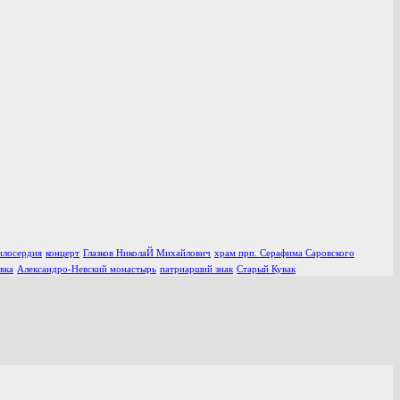
илосердия
концерт
Глазков НиколаЙ Михайлович
храм прп. Серафима Саровского
вка
Александро-Невский монастырь
патриарший знак
Старый Кувак