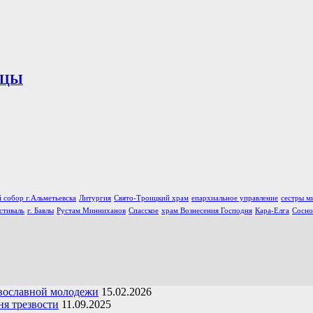
ИЦЫ
 собор г.Альметьевска
Литургия
Свято-Троицкий храм
епархиальное управление
сестры м
стиваль
г. Бавлы
Рустам Минниханов
Спасское
храм Вознесения Господня
Кара-Елга
Сосно
вославной молодежи
15.02.2026
я трезвости
11.09.2025