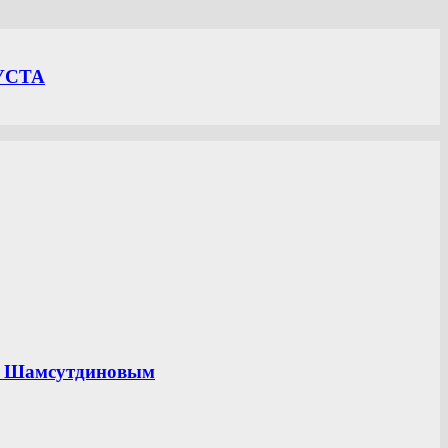
УСТА
ом Шамсутдиновым