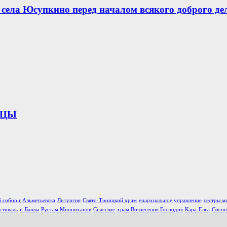
села Юсупкино перед началом всякого доброго де
ИЦЫ
 собор г.Альметьевска
Литургия
Свято-Троицкий храм
епархиальное управление
сестры м
стиваль
г. Бавлы
Рустам Минниханов
Спасское
храм Вознесения Господня
Кара-Елга
Сосно