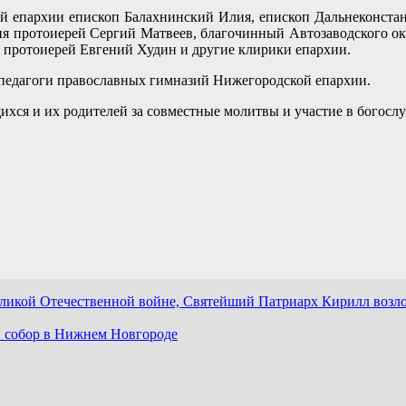
й епархии епископ Балахнинский Илия, епископ Дальнеконстан
я протоиерей Сергий Матвеев, благочинный Автозаводского окр
и протоиерей Евгений Худин и другие клирики епархии.
педагоги православных гимназий Нижегородской епархии.
ихся и их родителей за совместные молитвы и участие в богосл
ликой Отечественной войне, Святейший Патриарх Кирилл возло
 собор в Нижнем Новгороде