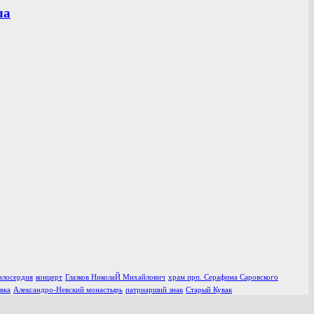
ла
илосердия
концерт
Глазков НиколаЙ Михайлович
храм прп. Серафима Саровского
вка
Александро-Невский монастырь
патриарший знак
Старый Кувак