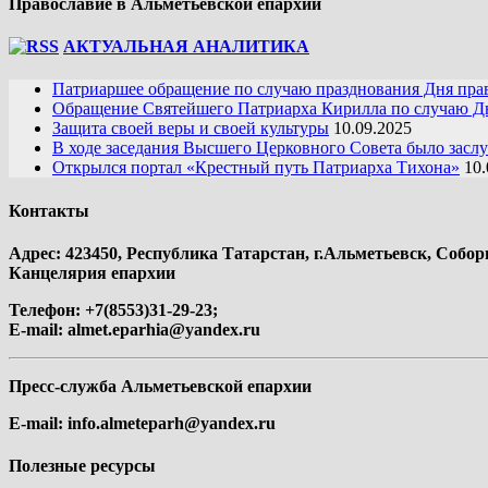
Православие в Альметьевской епархии
АКТУАЛЬНАЯ АНАЛИТИКА
Патриаршее обращение по случаю празднования Дня пра
Обращение Святейшего Патриарха Кирилла по случаю Дн
Защита своей веры и своей культуры
10.09.2025
В ходе заседания Высшего Церковного Совета было засл
Открылся портал «Крестный путь Патриарха Тихона»
10.
Контакты
Адрес: 423450, Республика Татарстан, г.Альметьевск, Собор
Канцелярия епархии
Телефон: +7(8553)31-29-23;
E-mail:
almet.eparhia@yandex.ru
Пресс-служба Альметьевской епархии
E-mail:
info.almeteparh@yandex.ru
Полезные ресурсы