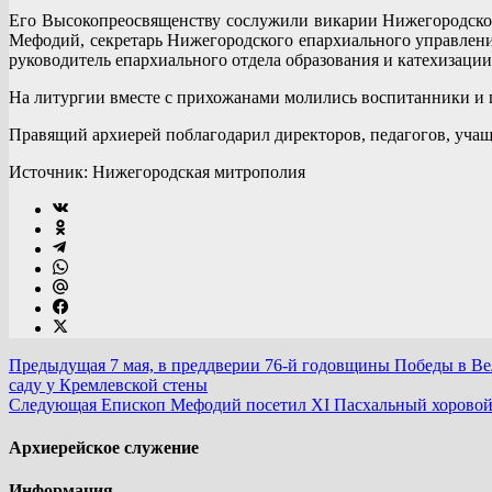
Его Высокопреосвященству сослужили викарии Нижегородско
Мефодий, секретарь Нижегородского епархиального управлени
руководитель епархиального отдела образования и катехизаци
На литургии вместе с прихожанами молились воспитанники и 
Правящий архиерей поблагодарил директоров, педагогов, учащ
Источник: Нижегородская митрополия
Предыдущая
7 мая, в преддверии 76-й годовщины Победы в Ве
саду у Кремлевской стены
Следующая
Епископ Мефодий посетил XI Пасхальный хоровой
Архиерейское служение
Информация