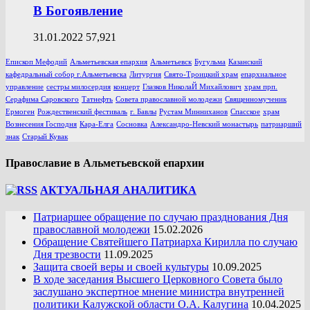
В Богоявление
31.01.2022
57,921
Епископ Мефодий
Альметьевская епархия
Альметьевск
Бугульма
Казанский
кафедральный собор г.Альметьевска
Литургия
Свято-Троицкий храм
епархиальное
управление
сестры милосердия
концерт
Глазков НиколаЙ Михайлович
храм прп.
Серафима Саровского
Татнефть
Совета православной молодежи
Священномученик
Ермоген
Рождественский фестиваль
г. Бавлы
Рустам Минниханов
Спасское
храм
Вознесения Господня
Кара-Елга
Сосновка
Александро-Невский монастырь
патриарший
знак
Старый Кувак
Православие в Альметьевской епархии
АКТУАЛЬНАЯ АНАЛИТИКА
Патриаршее обращение по случаю празднования Дня
православной молодежи
15.02.2026
Обращение Святейшего Патриарха Кирилла по случаю
Дня трезвости
11.09.2025
Защита своей веры и своей культуры
10.09.2025
В ходе заседания Высшего Церковного Совета было
заслушано экспертное мнение министра внутренней
политики Калужской области О.А. Калугина
10.04.2025