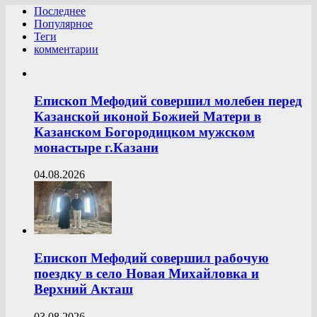
Последнее
Популярное
Теги
комментарии
Епископ Мефодий совершил молебен перед
Казанской иконой Божией Матери в
Казанском Богородицком мужском
монастыре г.Казани
04.08.2026
Епископ Мефодий совершил рабочую
поездку в село Новая Михайловка и
Верхний Акташ
03.08.2026