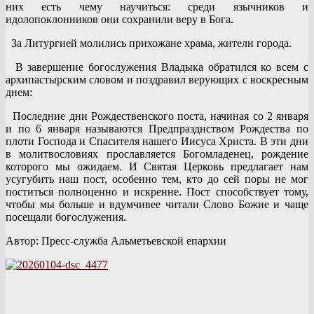
них есть чему научиться: среди язычников и
идолопоклонников они сохранили веру в Бога.
За Литургией молились прихожане храма, жители города.
В завершение богослужения Владыка обратился ко всем с
архипастырским словом и поздравил верующих с воскресным
днем:
Последние дни Рождественского поста, начиная со 2 января
и по 6 января называются Предпразднством Рождества по
плоти Господа и Спасителя нашего Иисуса Христа. В эти дни
в молитвословиях прославляется Богомладенец, рождение
которого мы ожидаем. И Святая Церковь предлагает нам
усугубить наш пост, особенно тем, кто до сей поры не мог
поститься полноценно и искренне. Пост способствует тому,
чтобы мы больше и вдумчивее читали Слово Божие и чаще
посещали богослужения.
Автор: Пресс-служба Альметьевской епархии