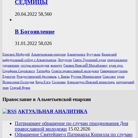
СЕДМИЦЫ
20.04.2022
58,560
В Богоявление
31.01.2022
58,026
Епископ Мефодий
Альметьевская епархия
Альметьевск
Бугульма
Казанский
кафедральный собор г.Альметьевска
Литургия
Свято-Троицкий храм
епархиальное
управление
сестры милосердия
концерт
Глазков НиколаЙ Михайлович
храм прп.
Серафима Саровского
Татнефть
Совета православной молодежи
Священномученик
Ермоген
Рождественский фестиваль
г. Бавлы
Рустам Минниханов
Спасское
храм
Вознесения Господня
Кара-Елга
Сосновка
Александро-Невский монастырь
патриарший
знак
Старый Кувак
Православие в Альметьевской епархии
АКТУАЛЬНАЯ АНАЛИТИКА
Патриаршее обращение по случаю празднования Дня
православной молодежи
15.02.2026
Обращение Святейшего Патриарха Кирилла по случаю