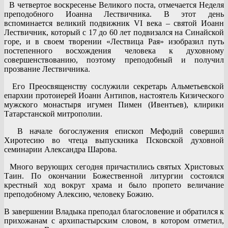
В четвертое воскресенье Великого поста, отмечается Неделя
преподобного Иоанна Лествичника. В этот день
вспоминается великий подвижник VI века – святой Иоанн
Лествичник, который с 17 до 60 лет подвизался на Синайской
горе, и в своем творении «Лествица Рая» изобразил путь
постепенного восхождения человека к духовному
совершенствованию, поэтому преподобный и получил
прозвание Лествичника.
Его Преосвященству сослужили секретарь Альметьевской
епархии протоиерей Иоанн Антипов, настоятель Кизического
мужского монастыря игумен Пимен (Ивентьев), клирики
Татарстанской митрополии.
В начале богослужения епископ Мефодий совершил
Хиротесию во чтеца выпускника Псковской духовной
семинарии Александра Шарова.
Много верующих сегодня причастились святых Христовых
Таин. По окончании Божественной литургии состоялся
крестный ход вокруг храма и было пропето величание
преподобному Алексию, человеку Божию.
В завершении Владыка преподал благословение и обратился к
прихожанам с архипастырским словом, в котором отметил,