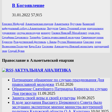
В Богоявление
31.01.2022
57,915
Епископ Мефодий
Альметьевская епархия
Альметьевск
Бугульма
Казанский
кафедральный собор г.Альметьевска
Литургия
Свято-Троицкий храм
епархиальное
управление
сестры милосердия
концерт
Глазков НиколаЙ Михайлович
храм прп.
Серафима Саровского
Татнефть
Совета православной молодежи
Священномученик
Ермоген
Рождественский фестиваль
г. Бавлы
Рустам Минниханов
Спасское
храм
Вознесения Господня
Кара-Елга
Сосновка
Александро-Невский монастырь
патриарший
знак
Старый Кувак
Православие в Альметьевской епархии
АКТУАЛЬНАЯ АНАЛИТИКА
Патриаршее обращение по случаю празднования Дня
православной молодежи
15.02.2026
Обращение Святейшего Патриарха Кирилла по случаю
Дня трезвости
11.09.2025
Защита своей веры и своей культуры
10.09.2025
В ходе заседания Высшего Церковного Совета было
заслушано экспертное мнение министра внутренней
политики Калужской области О.А. Калугина
10.04.2025