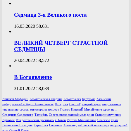
Седмица 3-я Великого поста
16.03.2020
58,631
ВЕЛИКИЙ ЧЕТВЕРГ СТРАСТНОЙ
СЕДМИЦЫ
20.04.2022
58,572
В Богоявление
31.01.2022
58,039
Епископ Мефодий
Альметьевская епархия
Альметьевск
Бугульма
Казанский
кафедральный собор г.Альметьевска
Литургия
Свято-Троицкий храм
епархиальное
управление
сестры милосердия
концерт
Глазков НиколаЙ Михайлович
храм прп.
Серафима Саровского
Татнефть
Совета православной молодежи
Священномученик
Ермоген
Рождественский фестиваль
г. Бавлы
Рустам Минниханов
Спасское
храм
Вознесения Господня
Кара-Елга
Сосновка
Александро-Невский монастырь
патриарший
знак
Старый Кувак