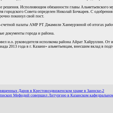
ие решения. Исполняющим обязанности главы Альметьевского м
еля городского Совета определен Николай Бочкарев. С одобрени
рочно покинул свой пост.
о-счетной палаты АМР РТ Джамили Ханмурзиной об итогах работ
ые документы города и района.
овел и.о. руководителя исполкома района Айрат Хайруллин. О
да 2013 года в г. Казани» альметьевцам, внесшим вклад в подг
щенных Даров в Крестовоздвиженском храме в Заинске-2
пископ Мефодий совершил Литургию в Казанском кафедральном 