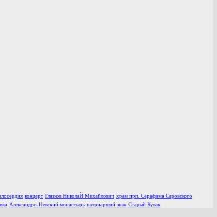
илосердия
концерт
Глазков НиколаЙ Михайлович
храм прп. Серафима Саровского
вка
Александро-Невский монастырь
патриарший знак
Старый Кувак