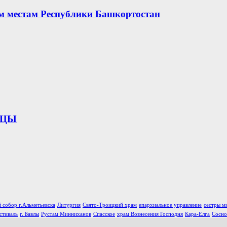
ым местам Республики Башкортостан
ИЦЫ
 собор г.Альметьевска
Литургия
Свято-Троицкий храм
епархиальное управление
сестры м
стиваль
г. Бавлы
Рустам Минниханов
Спасское
храм Вознесения Господня
Кара-Елга
Сосно