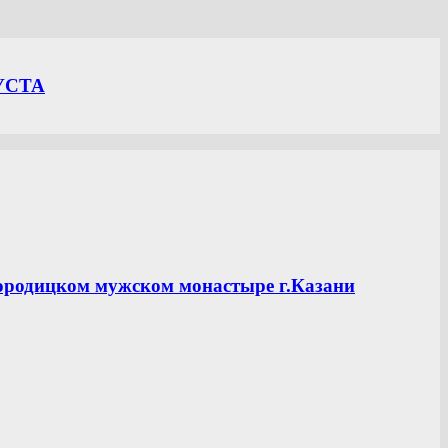
УСТА
ородицком мужском монастыре г.Казани