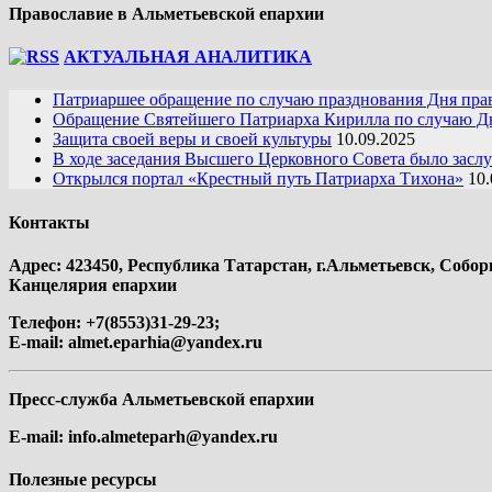
Православие в Альметьевской епархии
АКТУАЛЬНАЯ АНАЛИТИКА
Патриаршее обращение по случаю празднования Дня пра
Обращение Святейшего Патриарха Кирилла по случаю Дн
Защита своей веры и своей культуры
10.09.2025
В ходе заседания Высшего Церковного Совета было засл
Открылся портал «Крестный путь Патриарха Тихона»
10.
Контакты
Адрес: 423450, Республика Татарстан, г.Альметьевск, Собор
Канцелярия епархии
Телефон: +7(8553)31-29-23;
E-mail:
almet.eparhia@yandex.ru
Пресс-служба Альметьевской епархии
E-mail:
info.almeteparh@yandex.ru
Полезные ресурсы