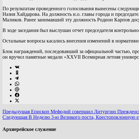
По результатам проведенного голосования вынесены следующ
Назия Хайдарова. На должность и.о. главы города и председат
Маликов. Ранее занимавший эту должность Родион Карпов дос
В ходе заседания был выслушан отчет председателя контрольн
Остальные вопросы касались внесения изменений в нормативн
Блок награждений, последовавший за официальной частью, пр
он вручил памятные медали «XXVII Всемирная летняя универсиа
Предыдущая
Епископ Мефодий совершил Литургию Преждеосвя
Следующая
В Неделю 3-ю Великого поста, Крестопоклонную е
Архиерейское служение