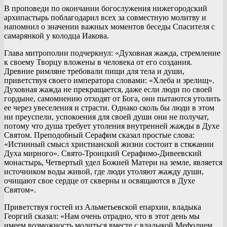
В проповеди по окончании богослужения нижегородский
архипастырь поблагодарил всех за совместную молитву и
напомнил о значении важных моментов беседы Спасителя с
самарянкой у колодца Иакова.
Глава митрополии подчеркнул: «Духовная жажда, стремление
к своему Творцу вложены в человека от его создания.
Древние римляне требовали пищи для тела и души,
приветствуя своего императора словами: «Хлеба и зрелищ».
Духовная жажда не прекращается, даже если люди по своей
гордыне, самомнению отходят от Бога, они пытаются утолить
ее через увеселения и страсти. Однако сколь бы люди в этом
ни преуспели, успокоения для своей души они не получат,
потому что душа требует утоления внутренней жажды в Духе
Святом. Преподобный Серафим сказал простые слова:
«Истинный смысл христианской жизни состоит в стяжании
Духа мирного». Свято-Троицкий Серафимо-Дивеевский
монастырь, Четвертый удел Божией Матери на земле, является
источником воды живой, где люди утоляют жажду души,
очищают свое сердце от скверны и освящаются в Духе
Святом».
Приветствуя гостей из Альметьевской епархии, владыка
Георгий сказал: «Нам очень отрадно, что в этот день мы
имеем возможность молиться вместе с владыкой Мефодием,