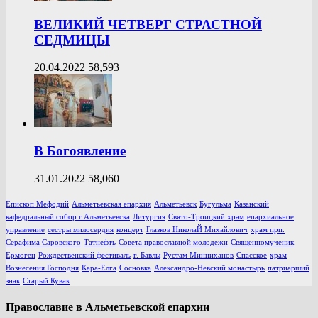
ВЕЛИКИЙ ЧЕТВЕРГ СТРАСТНОЙ
СЕДМИЦЫ
20.04.2022
58,593
В Богоявление
31.01.2022
58,060
Епископ Мефодий
Альметьевская епархия
Альметьевск
Бугульма
Казанский
кафедральный собор г.Альметьевска
Литургия
Свято-Троицкий храм
епархиальное
управление
сестры милосердия
концерт
Глазков НиколаЙ Михайлович
храм прп.
Серафима Саровского
Татнефть
Совета православной молодежи
Священномученик
Ермоген
Рождественский фестиваль
г. Бавлы
Рустам Минниханов
Спасское
храм
Вознесения Господня
Кара-Елга
Сосновка
Александро-Невский монастырь
патриарший
знак
Старый Кувак
Православие в Альметьевской епархии