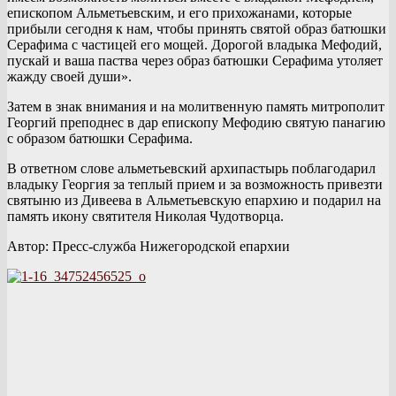
епископом Альметьевским, и его прихожанами, которые
прибыли сегодня к нам, чтобы принять святой образ батюшки
Серафима с частицей его мощей. Дорогой владыка Мефодий,
пускай и ваша паства через образ батюшки Серафима утоляет
жажду своей души».
Затем в знак внимания и на молитвенную память митрополит
Георгий преподнес в дар епископу Мефодию святую панагию
с образом батюшки Серафима.
В ответном слове альметьевский архипастырь поблагодарил
владыку Георгия за теплый прием и за возможность привезти
святыню из Дивеева в Альметьевскую епархию и подарил на
память икону святителя Николая Чудотворца.
Автор: Пресс-служба Нижегородской епархии