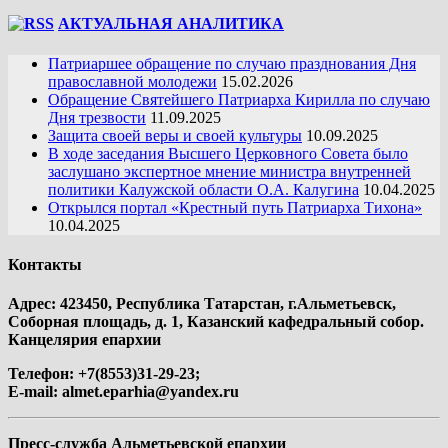
АКТУАЛЬНАЯ АНАЛИТИКА
Патриаршее обращение по случаю празднования Дня
православной молодежи
15.02.2026
Обращение Святейшего Патриарха Кирилла по случаю
Дня трезвости
11.09.2025
Защита своей веры и своей культуры
10.09.2025
В ходе заседания Высшего Церковного Совета было
заслушано экспертное мнение министра внутренней
политики Калужской области О.А. Калугина
10.04.2025
Открылся портал «Крестный путь Патриарха Тихона»
10.04.2025
Контакты
Адрес: 423450, Республика Татарстан, г.Альметьевск,
Соборная площадь, д. 1, Казанский кафедральный собор.
Канцелярия епархии
Телефон: +7(8553)31-29-23;
E-mail:
almet.eparhia@yandex.ru
Пресс-служба Альметьевской епархии