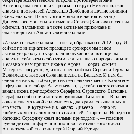
секретарь Альметьевской епархии протоиерей Иоанн
Антипов, благочинный Саровского округа Нижегородской
епархии протоиерей Александр Долбунов и другие клирики
обеих епархий. На литургии молились настоятельница
Дивеевского монастыря игумения Сергия (Конкова) и сестры
обители, паломники, а также активные прихожане и
благотворители Альметьевской епархии.
«Альметьевская епархия — новая, образована в 2012 году. И
сейчас по инициативе правящего архиерея мы ведем
активную работу по укреплению духовного потенциала
епархии, собираем особо чтимые для нашего народа святыни.
Недавно к нам пришла икона с Афона — образ Божией
Матери «Троеручица», икона преподобных Сергия и Германа
Валаамских, которая была написана на Валааме. И нам бы
очень хотелось, чтобы одно из центральных мест в Казанском
кафедральном соборе Альметьевска, где собираются святыни,
заняла икона преподобного Серафима Саровского. Батюшка
Серафим особо почитается верующими Татарстана. В нашей
совсем еще молодой епархии есть два храма, освященных в
его честь — в Бугульме и в Бавлах. Дивеево — одно из
любимых мест паломничества жителей Татарстана. Нередко к
батюшке Серафиму ездят целыми приходами», — пояснил
руководитель информационно-просветительского отдела
Альметьевской епархии иерей Георгий Кутырев.