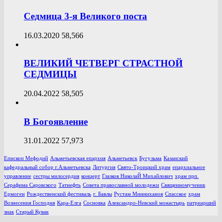
Седмица 3-я Великого поста
16.03.2020
58,566
ВЕЛИКИЙ ЧЕТВЕРГ СТРАСТНОЙ
СЕДМИЦЫ
20.04.2022
58,505
В Богоявление
31.01.2022
57,973
Епископ Мефодий
Альметьевская епархия
Альметьевск
Бугульма
Казанский
кафедральный собор г.Альметьевска
Литургия
Свято-Троицкий храм
епархиальное
управление
сестры милосердия
концерт
Глазков НиколаЙ Михайлович
храм прп.
Серафима Саровского
Татнефть
Совета православной молодежи
Священномученик
Ермоген
Рождественский фестиваль
г. Бавлы
Рустам Минниханов
Спасское
храм
Вознесения Господня
Кара-Елга
Сосновка
Александро-Невский монастырь
патриарший
знак
Старый Кувак