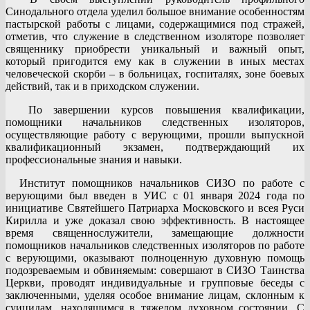
Синодального отдела уделил большое внимание особенностям
пастырской работы с лицами, содержащимися под стражей,
отметив, что служение в следственном изоляторе позволяет
священнику приобрести уникальный и важный опыт,
который пригодится ему как в служении в иных местах
человеческой скорби – в больницах, госпиталях, зоне боевых
действий, так и в приходском служении.
По завершении курсов повышения квалификации,
помощники начальников следственных изоляторов,
осуществляющие работу с верующими, прошли выпускной
квалификационный экзамен, подтверждающий их
профессиональные знания и навыки.
Институт помощников начальников СИЗО по работе с
верующими был введен в УИС с 01 января 2024 года по
инициативе Святейшего Патриарха Московского и всея Руси
Кирилла и уже доказал свою эффективность. В настоящее
время священнослужители, замещающие должности
помощников начальников следственных изоляторов по работе
с верующими, оказывают полноценную духовную помощь
подозреваемым и обвиняемым: совершают в СИЗО Таинства
Церкви, проводят индивидуальные и групповые беседы с
заключенными, уделяя особое внимание лицам, склонным к
суицидам, находящимся в тяжелом духовном состоянии. С