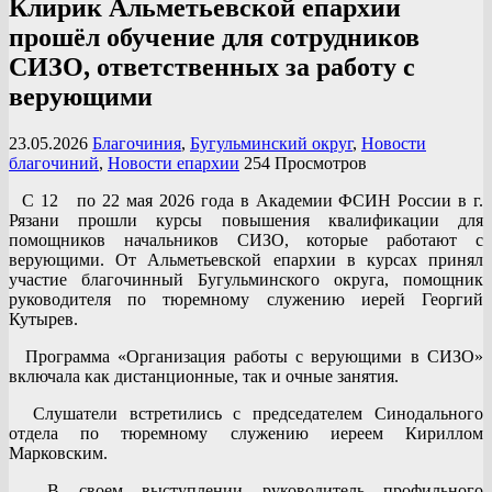
Клирик Альметьевской епархии
прошёл обучение для сотрудников
СИЗО, ответственных за работу с
верующими
23.05.2026
Благочиния
,
Бугульминский округ
,
Новости
благочиний
,
Новости епархии
254 Просмотров
С 12 по 22 мая 2026 года в Академии ФСИН России в г.
Рязани прошли курсы повышения квалификации для
помощников начальников СИЗО, которые работают с
верующими. От Альметьевской епархии в курсах принял
участие благочинный Бугульминского округа, помощник
руководителя по тюремному служению иерей Георгий
Кутырев.
Программа «Организация работы с верующими в СИЗО»
включала как дистанционные, так и очные занятия.
Слушатели встретились с председателем Синодального
отдела по тюремному служению иереем Кириллом
Марковским.
В своем выступлении руководитель профильного