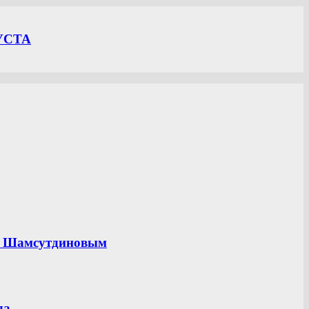
УСТА
ом Шамсутдиновым
ла