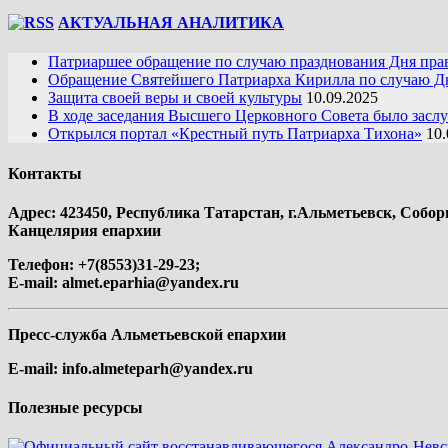
АКТУАЛЬНАЯ АНАЛИТИКА
Патриаршее обращение по случаю празднования Дня пра
Обращение Святейшего Патриарха Кирилла по случаю Дн
Защита своей веры и своей культуры
10.09.2025
В ходе заседания Высшего Церковного Совета было засл
Открылся портал «Крестный путь Патриарха Тихона»
10.
Контакты
Адрес: 423450, Республика Татарстан, г.Альметьевск, Собор
Канцелярия епархии
Телефон: +7(8553)31-29-23;
E-mail:
almet.eparhia@yandex.ru
Пресс-служба Альметьевской епархии
E-mail:
info.almeteparh@yandex.ru
Полезные ресурсы