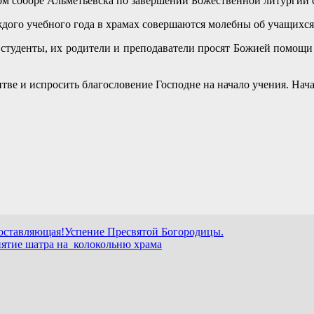
ном соборе Альметьевска по завершении Божественной литургии 
дого учебного года в храмах совершаются молебны об учащихс
студенты, их родители и преподаватели просят Божией помощи
ве и испросить благословение Господне на начало учения. Нач
 оставляющая!Успение Пресвятой Богородицы.
нятие шатра на колокольню храма