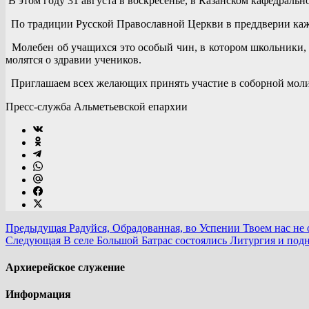
В этом году 31 августа в воскресенье, в Казанском кафедраль
По традиции Русской Православной Церкви в преддверии каж
Молебен об учащихся это особый чин, в котором школьники, 
молятся о здравии учеников.
Приглашаем всех желающих принять участие в соборной молит
Пресс-служба Альметьевской епархии
Предыдущая
Радуйся, Обрадованная, во Успении Твоем нас не
Следующая
В селе Большой Батрас состоялись Литургия и под
Архиерейское служение
Информация