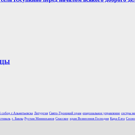
ИЦЫ
 собор г.Альметьевска
Литургия
Свято-Троицкий храм
епархиальное управление
сестры м
стиваль
г. Бавлы
Рустам Минниханов
Спасское
храм Вознесения Господня
Кара-Елга
Сосно