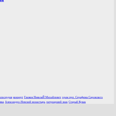
илосердия
концерт
Глазков НиколаЙ Михайлович
храм прп. Серафима Саровского
вка
Александро-Невский монастырь
патриарший знак
Старый Кувак