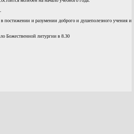
состоится молебен на начало учебного года.
я.
 в постижении и разумении доброго и душеполезного учения и
ало Божественной литургии в 8.30