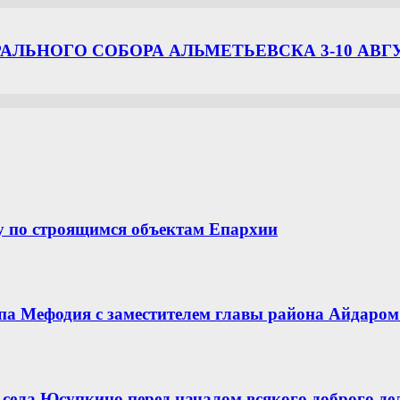
ЛЬНОГО СОБОРА АЛЬМЕТЬЕВСКА 3-10 АВГ
у по строящимся объектам Епархии
опа Мефодия с заместителем главы района Айдар
села Юсупкино перед началом всякого доброго де