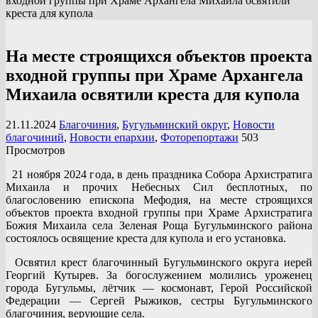
входной группы при Храме Архангела Михаила освятили
креста для купола
На месте строящихся объектов проекта
входной группы при Храме Архангела
Михаила освятили креста для купола
21.11.2024
Благочиния
,
Бугульминский округ
,
Новости
благочиний
,
Новости епархии
,
Фоторепортажи
503
Просмотров
21 ноября 2024 года, в день праздника Собора Архистратига
Михаила и прочих Небесных Сил бесплотных, по
благословению епископа Мефодия, на месте строящихся
объектов проекта входной группы при Храме Архистратига
Божия Михаила села Зеленая Роща Бугульминского района
состоялось освящение креста для купола и его установка.
Освятил крест благочинный Бугульминского округа иерей
Георгий Кутырев. За богослужением молились уроженец
города Бугульмы, лётчик — космонавт, Герой Российской
Федерации — Сергей Рыжиков, сестры Бугульминского
благочиния, верующие села.