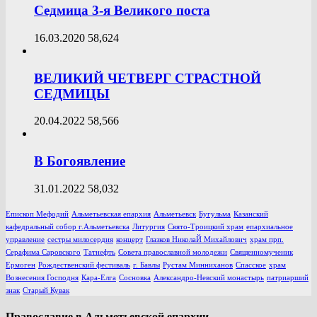
Седмица 3-я Великого поста
16.03.2020
58,624
ВЕЛИКИЙ ЧЕТВЕРГ СТРАСТНОЙ
СЕДМИЦЫ
20.04.2022
58,566
В Богоявление
31.01.2022
58,032
Епископ Мефодий
Альметьевская епархия
Альметьевск
Бугульма
Казанский
кафедральный собор г.Альметьевска
Литургия
Свято-Троицкий храм
епархиальное
управление
сестры милосердия
концерт
Глазков НиколаЙ Михайлович
храм прп.
Серафима Саровского
Татнефть
Совета православной молодежи
Священномученик
Ермоген
Рождественский фестиваль
г. Бавлы
Рустам Минниханов
Спасское
храм
Вознесения Господня
Кара-Елга
Сосновка
Александро-Невский монастырь
патриарший
знак
Старый Кувак
Православие в Альметьевской епархии