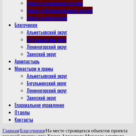
Новости социального отдела
Новости образовательного отдела
Новости митрополии
Благочиния
Альметьевский округ
Бугульминский округ
Лениногорский округ
Заинский округ
Архипастырь
Монастыри и храмы
Альметьевский округ
Бугульминский округ
Лениногорский округ
Заинский округ
Епархиальное управление
Отделы
Контакты
Главная
/
Благочиния
/
На месте строящихся объектов проекта